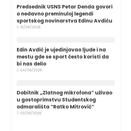
Predsednik USNS Petar Denda govori
o nedavno preminuloj legendi
sportskog novinarstva Edinu Avdiću
10/06/2026
Edin Avdić je ujedinjavao ljude i na
mestu gde se sport često koristi da
bi nas delio
04/06/2026
Dobitnik „Zlatnog mikrofona” uživao
u gostoprimstvu Studentskog
odmarališta “Ratko Mitrović”
03/06/2026