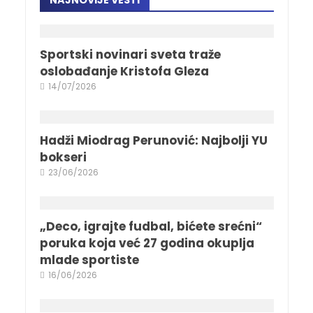
NAJNOVIJE VESTI
Sportski novinari sveta traže
oslobađanje Kristofa Gleza
14/07/2026
Hadži Miodrag Perunović: Najbolji YU
bokseri
23/06/2026
„Deco, igrajte fudbal, bićete srećni“
poruka koja već 27 godina okuplja
mlade sportiste
16/06/2026