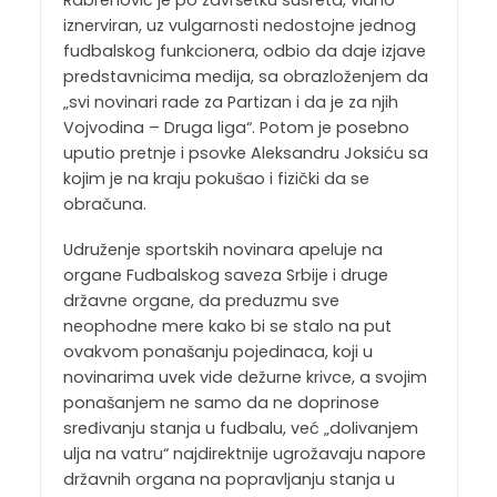
iznerviran, uz vulgarnosti nedostojne jednog
fudbalskog funkcionera, odbio da daje izjave
predstavnicima medija, sa obrazloženjem da
„svi novinari rade za Partizan i da je za njih
Vojvodina – Druga liga“. Potom je posebno
uputio pretnje i psovke Aleksandru Joksiću sa
kojim je na kraju pokušao i fizički da se
obračuna.
Udruženje sportskih novinara apeluje na
organe Fudbalskog saveza Srbije i druge
državne organe, da preduzmu sve
neophodne mere kako bi se stalo na put
ovakvom ponašanju pojedinaca, koji u
novinarima uvek vide dežurne krivce, a svojim
ponašanjem ne samo da ne doprinose
sređivanju stanja u fudbalu, već „dolivanjem
ulja na vatru“ najdirektnije ugrožavaju napore
državnih organa na popravljanju stanja u