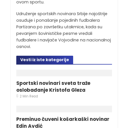
ovom sportu.
Udruženje sportskih novinara Srbije najoštrije
osuđuje i ponašanje pojedinih fudbalera
Partizana po završetku utakmice, kada su
pevanjem šovinističke pesme vređali
fudbalere i navijače Vojvodine na nacionalnoj
osnovi.
Vesti iz iste kategorije
Sportski novinari sveta traže
oslobađanje Kristofa Gleza
2 Min Read
Preminuo čuveni košarkaški novinar
Edin Avdić