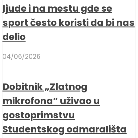
ljude i na mestu gde se
sport često koristi da bi nas
delio
04/06/2026
Dobitnik „Zlatnog
mikrofona” uživao u
gostoprimstvu
Studentskog odmarališta