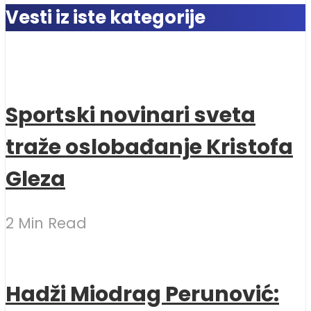
Vesti iz iste kategorije
Sportski novinari sveta
traže oslobađanje Kristofa
Gleza
2 Min Read
Hadži Miodrag Perunović: