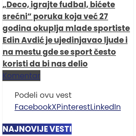
„Deco, igrajte fudbal, bićete
srećni“ poruka koja već 27
godina okuplja mlade sportiste
Edin Avdić je ujedinjavao ljude i
na mestu gde se sport često
koristi da bi nas delio
Komentar
Podeli ovu vest
Facebook
X
Pinterest
LinkedIn
NAJNOVIJE VESTI