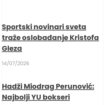
Sportski novinari sveta
traže oslobađanje Kristofa
Gleza
14/07/2026
Hadži Miodrag Perunović:
Najbolji YU bokseri