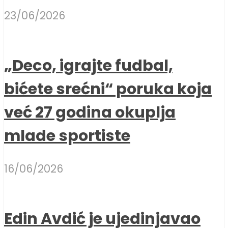
23/06/2026
„Deco, igrajte fudbal,
bićete srećni“ poruka koja
već 27 godina okuplja
mlade sportiste
16/06/2026
Edin Avdić je ujedinjavao