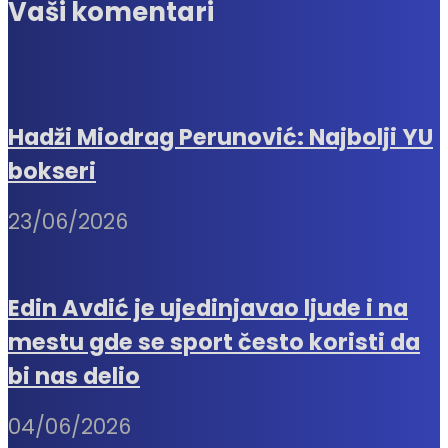
Vaši komentari
Hadži Miodrag Perunović: Najbolji YU
bokseri
23/06/2026
Edin Avdić je ujedinjavao ljude i na
mestu gde se sport često koristi da
bi nas delio
04/06/2026