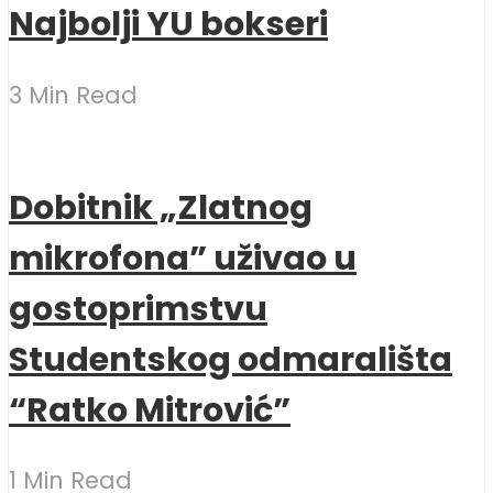
Najbolji YU bokseri
3 Min Read
Dobitnik „Zlatnog
mikrofona” uživao u
gostoprimstvu
Studentskog odmarališta
“Ratko Mitrović”
1 Min Read