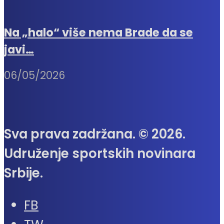
Na „halo“ više nema Brade da se
javi…
06/05/2026
Sva prava zadržana. © 2026.
Udruženje sportskih novinara
Srbije.
FB