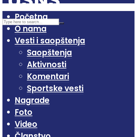
Početna
O nama
Vesti i saopštenja
Saopštenja
Aktivnosti
Komentari
Sportske vesti
Nagrade
Foto
Video
Članstvo