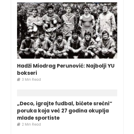
Hadži Miodrag Perunović: Najbolji YU
bokseri
3 Min Read
„Deco, igrajte fudbal, bićete srećni“
poruka koja već 27 godina okuplja
mlade sportiste
2 Min Read