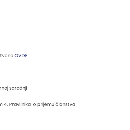
nstvona
OVD
E
noj saradnji
 4. Pravilnika o prijemu članstva