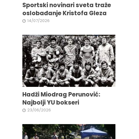
Sportski novinari sveta traže
oslobađanje Kristofa Gleza
14/07/2026
Hadži Miodrag Perunović:
Najbolji YU bokseri
23/06/2026