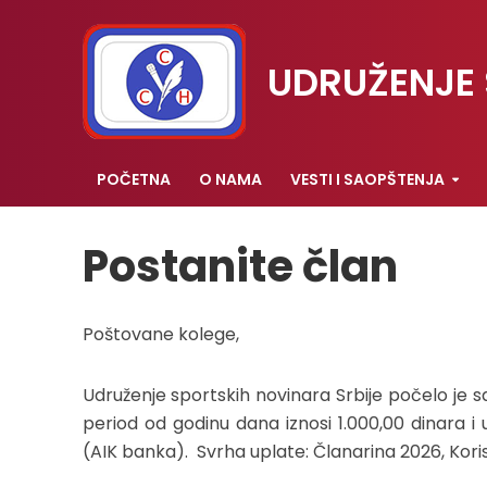
UDRUŽENJE 
POČETNA
O NAMA
VESTI I SAOPŠTENJA
Postanite član
Poštovane kolege,
Udruženje sportskih novinara Srbije počelo je s
period od godinu dana iznosi 1.000,00 dinara i
(AIK banka). Svrha uplate: Članarina 2026, Koris