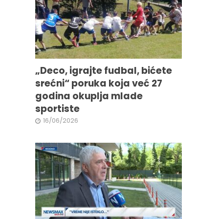
„Deco, igrajte fudbal, bićete
srećni“ poruka koja već 27
godina okuplja mlade
sportiste
16/06/2026