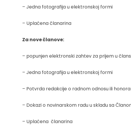
– Jedna fotografija u elektronskoj formi
– Uplaćena članarina
Za nove članove:
– popunjen elektronski zahtev za prijem u čla
– Jedna fotografija u elektronskoj formi
– Potvrda redakcije o radnom odnosu ili honorar
– Dokazi o novinarskom radu u skladu sa Članom
– Uplaćena članarina