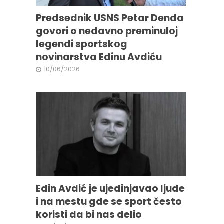
Predsednik USNS Petar Denda
govori o nedavno preminuloj
legendi sportskog
novinarstva Edinu Avdiću
10/06/2026
Edin Avdić je ujedinjavao ljude
i na mestu gde se sport često
koristi da bi nas delio