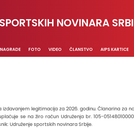
SPORTSKIH NOVINARA SRBI
NAGRADE
FOTO
VIDEO
ČLANSTVO
AIPS KARTICE
a izdavanjem legitimacija za 2026. godinu. Članarina za n
 uplaćuje se na žiro račun Udruženja br. 105-0514801000
nik: Udruženje sportskih novinara Srbije.