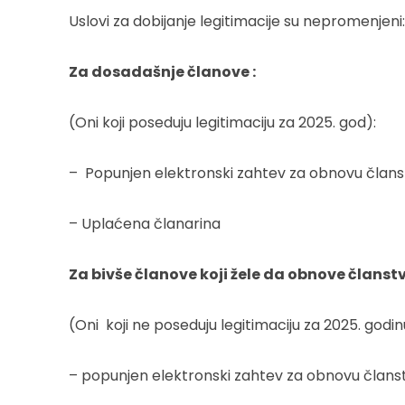
Uslovi za dobijanje legitimacije su nepromenjeni:
Za dosadašnje članove :
(Oni koji poseduju legitimaciju za 2025. god):
– Popunjen elektronski zahtev za obnovu član
– Uplaćena članarina
Za bivše članove koji žele da obnove članstv
(Oni koji ne poseduju legitimaciju za 2025. godin
– popunjen elektronski zahtev za obnovu član