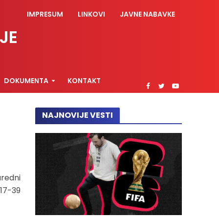
IMPRESUM
LINKOVI
JAVNE NABAVKE
JE
DOKUMENTA
KONTAKT
NAJNOVIJE VESTI
aredni
017-39