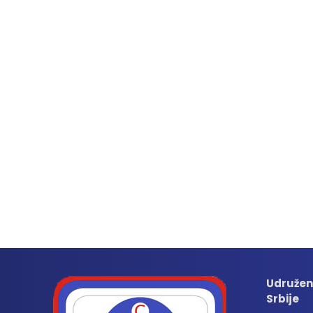
Udružen
Srbije