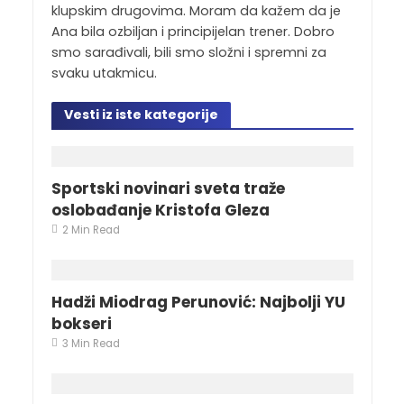
klupskim drugovima. Moram da kažem da je
Ana bila ozbiljan i principijelan trener. Dobro
smo sarađivali, bili smo složni i spremni za
svaku utakmicu.
Vesti iz iste kategorije
Sportski novinari sveta traže
oslobađanje Kristofa Gleza
2 Min Read
Hadži Miodrag Perunović: Najbolji YU
bokseri
3 Min Read