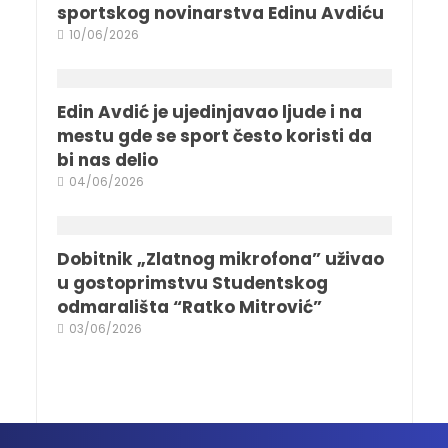
sportskog novinarstva Edinu Avdiću
10/06/2026
Edin Avdić je ujedinjavao ljude i na
mestu gde se sport često koristi da
bi nas delio
04/06/2026
Dobitnik „Zlatnog mikrofona” uživao
u gostoprimstvu Studentskog
odmarališta “Ratko Mitrović”
03/06/2026