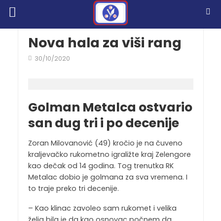
Nova hala za viši rang
30/10/2020
Golman Metalca ostvario
san dug tri i po decenije
Zoran Milovanović (49) kročio je na čuveno
kraljevačko rukometno igraližte kraj Zelengore
kao dečak od 14 godina. Tog trenutka RK
Metalac dobio je golmana za sva vremena. I
to traje preko tri decenije.
– Kao klinac zavoleo sam rukomet i velika
želja bila je da kao osnovac počnem da