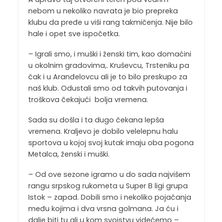
nebom u nekoliko navrata je bio prepreka
klubu da pređe u viši rang takmičenja. Nije bilo
hale i opet sve ispočetka.
– Igrali smo, i muški i ženski tim, kao domaćini
u okolnim gradovima,. Kruševcu, Trsteniku pa
čak i u Aranđelovcu ali je to bilo preskupo za
naš klub. Odustali smo od takvih putovanja i
troškova čekajući bolja vremena.
Sada su došla i ta dugo čekana lepša
vremena. Kraljevo je dobilo velelepnu halu
sportova u kojoj svoj kutak imaju oba pogona
Metalca, ženski i muški.
– Od ove sezone igramo u do sada najvišem
rangu srpskog rukometa u Super B ligi grupa
Istok – zapad. Dobili smo i nekoliko pojačanja
među kojima i dva vrsna golmana. Ja ću i
dalje biti tu ali u kom svojstvu videćemo –