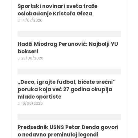
Sportski novinari sveta traže
oslobađanje Kristofa Gleza
14/07/2026
Hadži Miodrag Perunović: Najbolji YU
bokseri
23/06/2026
„Deco, igrajte fudbal, bićete srećni“
poruka koja već 27 godina okuplja
mlade sportiste
16/06/2026
Predsednik USNS Petar Denda govori
o nedavno preminuloj legendi