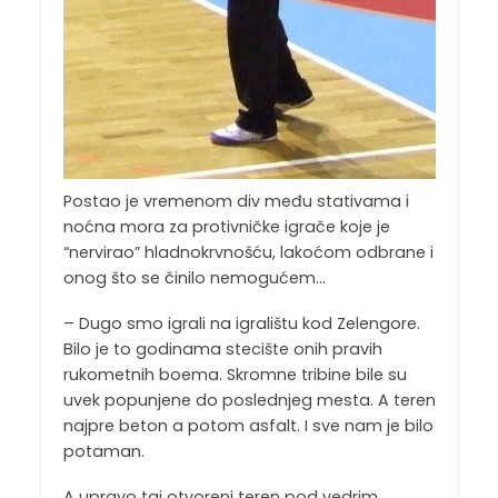
Postao je vremenom div među stativama i
noćna mora za protivničke igrače koje je
“nervirao” hladnokrvnošću, lakoćom odbrane i
onog što se činilo nemogućem…
– Dugo smo igrali na igralištu kod Zelengore.
Bilo je to godinama stecište onih pravih
rukometnih boema. Skromne tribine bile su
uvek popunjene do poslednjeg mesta. A teren
najpre beton a potom asfalt. I sve nam je bilo
potaman.
A upravo taj otvoreni teren pod vedrim