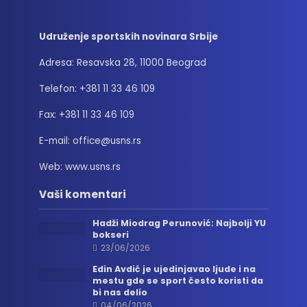
Udruženje sportskih novinara Srbije
Adresa: Resavska 28, 11000 Beograd
Telefon: +381 11 33 46 109
Fax: +381 11 33 46 109
E-mail: office@usns.rs
Web: www.usns.rs
Vaši komentari
Hadži Miodrag Perunović: Najbolji YU
bokseri
23/06/2026
Edin Avdić je ujedinjavao ljude i na
mestu gde se sport često koristi da
bi nas delio
04/06/2026