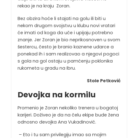
rekao je na kraju Zoran.
Bez obzira hoće li stajati na golu ili biti u
nekom drugom svojstvu u klubu novi vratari
će imati od koga da uče i upijaju potrebno
znanje. Jer Zoran je bio neprikosnoven u svom
šestercu, često je branio kaznene udarce a
ponekad ih i sam realizovao a njegovi pogoci
s gola na gol ostaju u pamćenju poklonika
rukometa u gradu na Ibru.
Stole Petković
Devojka na kormilu
Promenio je Zoran nekoliko trenera u bogatoj
karijeri. Doživeo je da na čelu ekipe bude žena
odnosno devojka Ana Vukadinović.
– Eto i tu sam privilegiju imao sa mojim