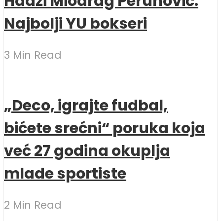
Hadži Miodrag Perunović:
Najbolji YU bokseri
3 Min Read
„Deco, igrajte fudbal,
bićete srećni“ poruka koja
već 27 godina okuplja
mlade sportiste
2 Min Read