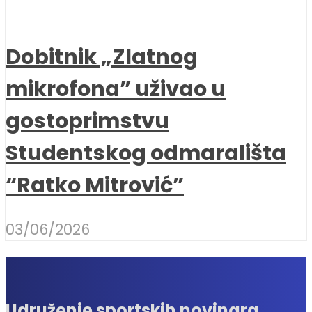
Dobitnik „Zlatnog
mikrofona” uživao u
gostoprimstvu
Studentskog odmarališta
“Ratko Mitrović”
03/06/2026
Udruženje sportskih novinara