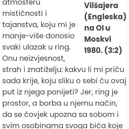
atmosferu
Vilšajera
mističnosti i
(Engleska)
tajanstva, koju mi je
na OI u
manje-više donosio
Moskvi
svaki ulazak u ring.
1980. (3:2)
Onu neizvjesnost,
strah i znatiželju: kakvu li mi priču
sada krije, koju sliku o sebi ću ovaj
put iz njega ponijeti? Jer, ring je
prostor, a borba u njemu način,
da se čovjek upozna sa sobom i
svim osobinama svoga bića koje