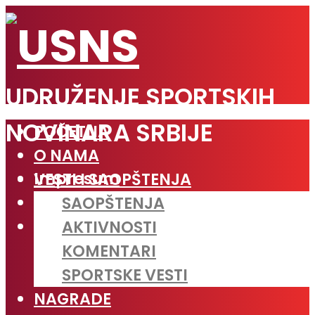
UDRUŽENJE SPORTSKIH
NOVINARA SRBIJE
POČETNA
O NAMA
Impresum
VESTI I SAOPŠTENJA
Linkovi
SAOPŠTENJA
Javne nabavke
AKTIVNOSTI
KOMENTARI
SPORTSKE VESTI
NAGRADE