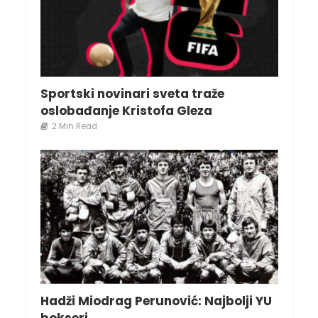
Sportski novinari sveta traže
oslobađanje Kristofa Gleza
2 Min Read
Hadži Miodrag Perunović: Najbolji YU