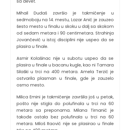
sa devet.
Mihail Dudaš završio je takmičenje u
sedmoboju na 14. mestu, Lazar Anić je zauzeo
šesto mesto u finalu u skoku u dalj sa skokom
od sedam metara i 90 centimetara. Strahinja
Jovančević u istoj disciplini nije uspeo da se
plasira u finale.
Asmir Kolašinac nije u subotu uspeo da se
plasira u finale u bacanu kugle, kao ni Tamara
Silaški u trci na 400 metara. Amela Terzić je
ostvarila plasman u finale, gde je zauzelo
osmo mesto.
Milica Emini je takmičenje završila još u petak,
pošto nije stigla do polufinala u trci na 60
metara sa preponama. Milana Tirnanić je
takođe ostala bez polufinala u trci na 60
metara. Miloš Raović nije se plasirao u finale