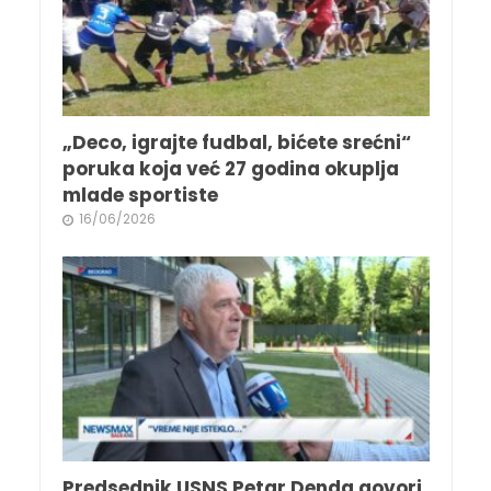
„Deco, igrajte fudbal, bićete srećni“
poruka koja već 27 godina okuplja
mlade sportiste
16/06/2026
Predsednik USNS Petar Denda govori