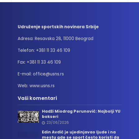
Udruženje sportskih novinara Srbije
Adresa: Resavska 28, 11000 Beograd
Telefon: +381 11 33 46 109
Fax: +381 11 33 46 109
E-mail: office@usns.rs
Web: www.usns.rs
Vaši komentari
Hadži Miodrag Perunović: Najbolji YU
bokseri
23/06/2026
Edin Avdić je ujedinjavao ljude i na
mestu gde se sport često koristi da