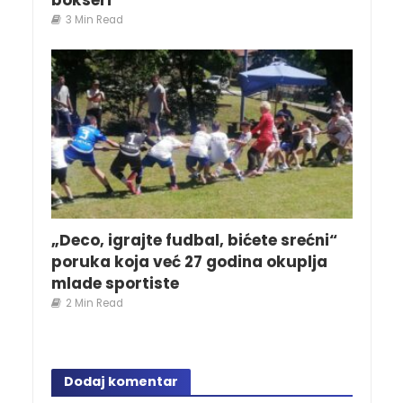
bokseri
3 Min Read
„Deco, igrajte fudbal, bićete srećni“
poruka koja već 27 godina okuplja
mlade sportiste
2 Min Read
Dodaj komentar