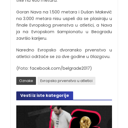
trke na 400 metara.
Goran Nava na 1.500 metara i Dušan Makević
na 3.000 metara nisu uspeli da se plasiraju u
finale Evropskog prvenstva u atletici, a Nava
ja na Evropskom šampionatu u Beogradu
završio karijeru.
Naredno Evropsko dvoransko prvenstvo u
atletici održaće se za dve godine u Glazgovu.
(Foto: facebook.com/belgrade2017)
Oznake
Evropsko prvenstvo u atletici
Vesti iz iste kategorije