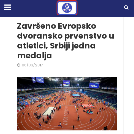
Završeno Evropsko
dvoransko prvenstvo u
atletici, Srbiji jedna
medalja
06/03/2017