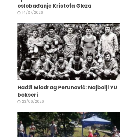
oslobađanje Kristofa Gleza
14/07/2026
Hadži Miodrag Perunović: Najbolji YU
bokseri
23/06/2026