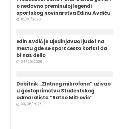
o nedavno preminuloj legendi
sportskog novinarstva Edinu Avdiću
10/06/2026
Edin Avdić je ujedinjavao ljude i na
mestu gde se sport često koristi da
bi nas delio
04/06/2026
Dobitnik „Zlatnog mikrofona” uživao
u gostoprimstvu Studentskog
odmarališta “Ratko Mitrović”
03/06/2026