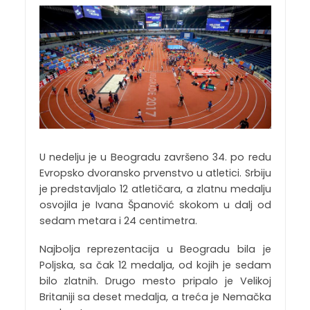
U nedelju je u Beogradu završeno 34. po redu
Evropsko dvoransko prvenstvo u atletici. Srbiju
je predstavljalo 12 atletičara, a zlatnu medalju
osvojila je Ivana Španović skokom u dalj od
sedam metara i 24 centimetra.
Najbolja reprezentacija u Beogradu bila je
Poljska, sa čak 12 medalja, od kojih je sedam
bilo zlatnih. Drugo mesto pripalo je Velikoj
Britaniji sa deset medalja, a treća je Nemačka