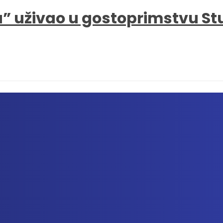
a” uživao u gostoprimstvu S