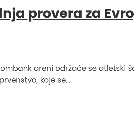
nja provera za Evr
mbank areni održaće se atletski š
rvenstvo, koje se...