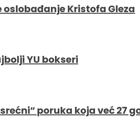
e oslobađanje Kristofa Gleza
bolji YU bokseri
e srećni“ poruka koja već 27 