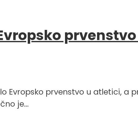
vropsko prvenstvo u
o Evropsko prvenstvo u atletici, a p
no je...