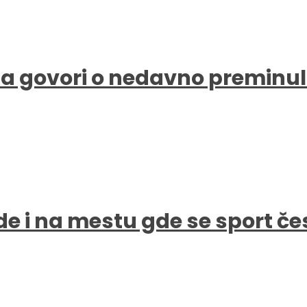
a govori o nedavno preminul
de i na mestu gde se sport čes