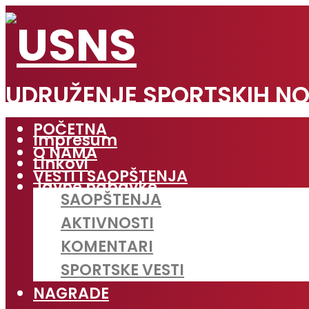
UDRUŽENJE SPORTSKIH NO
POČETNA
Impresum
O NAMA
Linkovi
VESTI I SAOPŠTENJA
Javne nabavke
SAOPŠTENJA
AKTIVNOSTI
KOMENTARI
SPORTSKE VESTI
NAGRADE