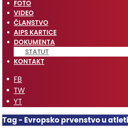
FOTO
VIDEO
ČLANSTVO
AIPS KARTICE
DOKUMENTA
STATUT
KONTAKT
FB
TW
YT
Tag - Evropsko prvenstvo u atleti