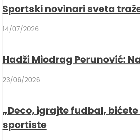
Sportski novinari sveta traž
14/07/2026
Hadži Miodrag Perunović: Naj
23/06/2026
„Deco, igrajte fudbal, bićet
sportiste