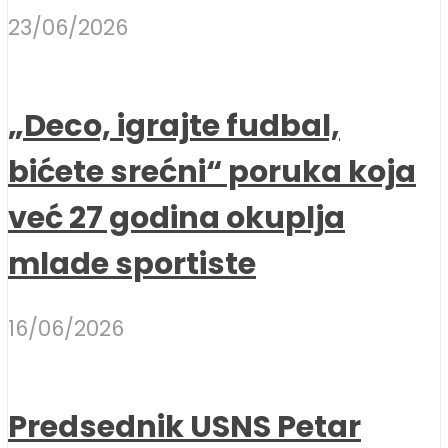
23/06/2026
„Deco, igrajte fudbal,
bićete srećni“ poruka koja
već 27 godina okuplja
mlade sportiste
16/06/2026
Predsednik USNS Petar