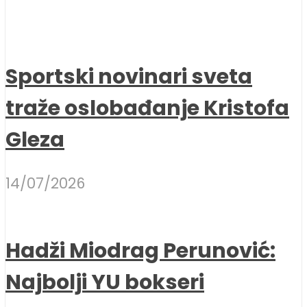
Sportski novinari sveta
traže oslobađanje Kristofa
Gleza
14/07/2026
Hadži Miodrag Perunović:
Najbolji YU bokseri