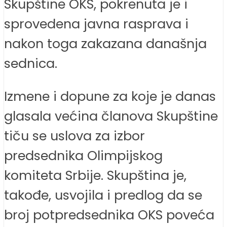
Skupštine OKS, pokrenuta je i
sprovedena javna rasprava i
nakon toga zakazana današnja
sednica.
Izmene i dopune za koje je danas
glasala većina članova Skupštine
tiču se uslova za izbor
predsednika Olimpijskog
komiteta Srbije. Skupština je,
takođe, usvojila i predlog da se
broj potpredsednika OKS poveća