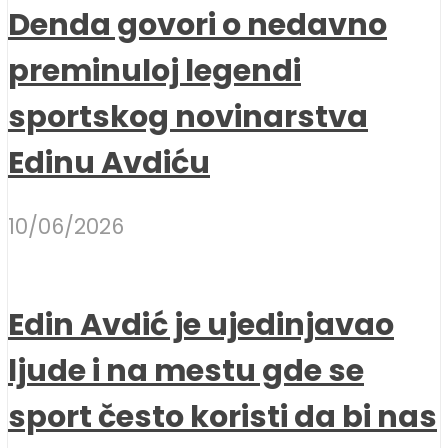
Denda govori o nedavno
preminuloj legendi
sportskog novinarstva
Edinu Avdiću
10/06/2026
Edin Avdić je ujedinjavao
ljude i na mestu gde se
sport često koristi da bi nas