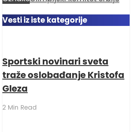
Vesti iz iste kategorije
Sportski novinari sveta
traže oslobađanje Kristofa
Gleza
2 Min Read