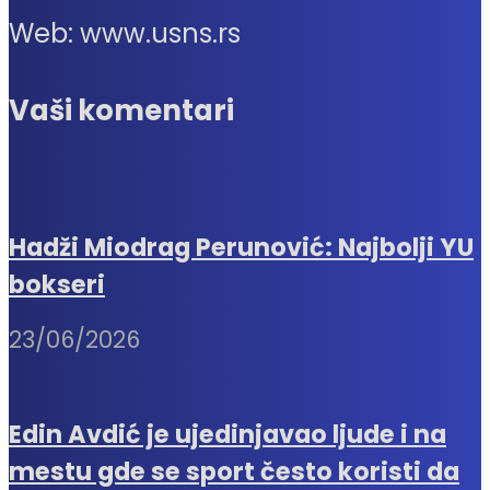
Web: www.usns.rs
Vaši komentari
Hadži Miodrag Perunović: Najbolji YU
bokseri
23/06/2026
Edin Avdić je ujedinjavao ljude i na
mestu gde se sport često koristi da