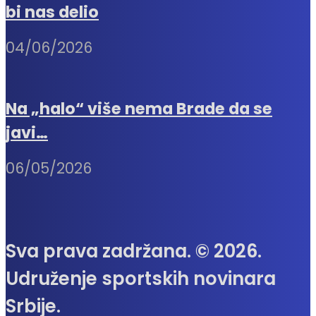
bi nas delio
04/06/2026
Na „halo“ više nema Brade da se
javi…
06/05/2026
Sva prava zadržana. © 2026.
Udruženje sportskih novinara
Srbije.