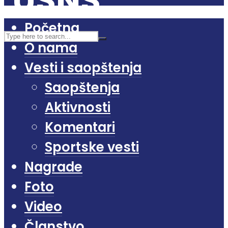
Početna
O nama
Vesti i saopštenja
Saopštenja
Aktivnosti
Komentari
Sportske vesti
Nagrade
Foto
Video
Članstvo