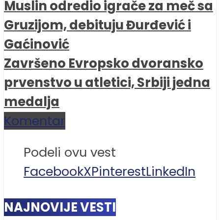
Muslin odredio igrače za meč sa
Gruzijom, debituju Đurđević i
Gaćinović
Završeno Evropsko dvoransko
prvenstvo u atletici, Srbiji jedna
medalja
Komentar
Podeli ovu vest
Facebook
X
Pinterest
LinkedIn
NAJNOVIJE VESTI