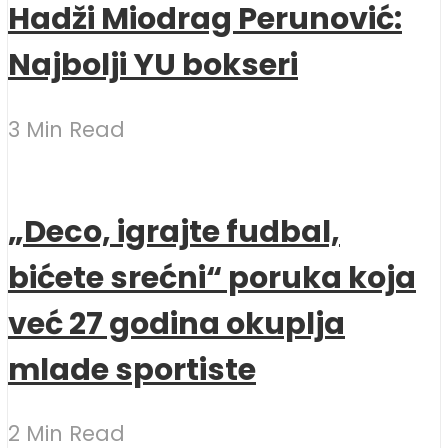
Hadži Miodrag Perunović:
Najbolji YU bokseri
3 Min Read
„Deco, igrajte fudbal,
bićete srećni“ poruka koja
već 27 godina okuplja
mlade sportiste
2 Min Read