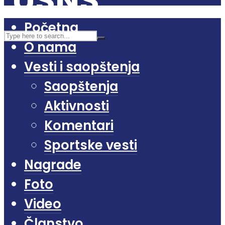
Početna
O nama
Vesti i saopštenja
Saopštenja
Aktivnosti
Komentari
Sportske vesti
Nagrade
Foto
Video
Članstvo