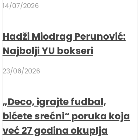
14/07/2026
Hadži Miodrag Perunović:
Najbolji YU bokseri
23/06/2026
„Deco, igrajte fudbal,
bićete srećni“ poruka koja
već 27 godina okuplja