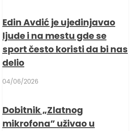
Edin Avdić je ujedinjavao
ljude i na mestu gde se
sport često koristi da bi nas
delio
04/06/2026
Dobitnik „Zlatnog
mikrofona” uživao u