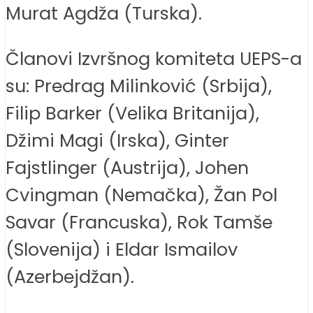
Murat Agdža (Turska).
Članovi Izvršnog komiteta UEPS-a
su: Predrag Milinković (Srbija),
Filip Barker (Velika Britanija),
Džimi Magi (Irska), Ginter
Fajstlinger (Austrija), Johen
Cvingman (Nemačka), Žan Pol
Savar (Francuska), Rok Tamše
(Slovenija) i Eldar Ismailov
(Azerbejdžan).