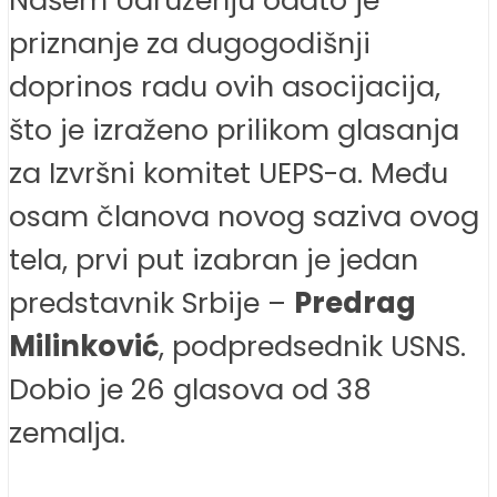
priznanje za dugogodišnji
doprinos radu ovih asocijacija,
što je izraženo prilikom glasanja
za Izvršni komitet UEPS-a. Među
osam članova novog saziva ovog
tela, prvi put izabran je jedan
predstavnik Srbije –
Predrag
Milinković
, podpredsednik USNS.
Dobio je 26 glasova od 38
zemalja.