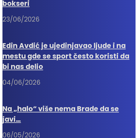
bokseri
23/06/2026
Edin Avdić je ujedinjavao ljude i na
mestu gde se sport često koristi da
bi nas delio
04/06/2026
Na „halo“ više nema Brade da se
javi…
06/05/2026