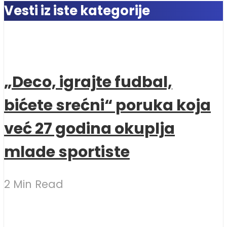
Vesti iz iste kategorije
„Deco, igrajte fudbal,
bićete srećni“ poruka koja
već 27 godina okuplja
mlade sportiste
2 Min Read