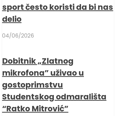
sport često koristi da bi nas
delio
04/06/2026
Dobitnik „Zlatnog
mikrofona” uživao u
gostoprimstvu
Studentskog odmarališta
“Ratko Mitrović”