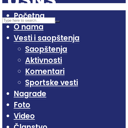
Početna
O nama
Vesti i saopštenja
Saopštenja
Aktivnosti
Komentari
Sportske vesti
Nagrade
Foto
Video
Članstvo