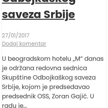
saveza Srbije
27/01/2017
Dodaj komentar
U beogradskom hotelu „M“ danas
je održana redovna sednica
Skupštine Odbojkaškog saveza
Srbije, kojom je predsedavao
predsednik OSS, Zoran Gajić. U
radu je...