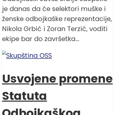
je danas da će selektori muške i
ženske odbojkaške reprezentacije,
Nikola Grbić i Zoran Terzić, voditi
ekipe bar do završetka...
Usvojene promene
Statuta
Odbojkaškog