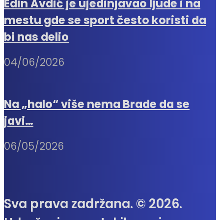
Edin Avdić je ujedinjavao ljude i na
mestu gde se sport često koristi da
bi nas delio
04/06/2026
Na „halo“ više nema Brade da se
javi…
06/05/2026
Sva prava zadržana. © 2026.