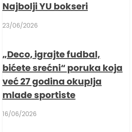
Najbolji YU bokseri
23/06/2026
„Deco, igrajte fudbal,
bićete srećni“ poruka koja
već 27 godina okuplja
mlade sportiste
16/06/2026