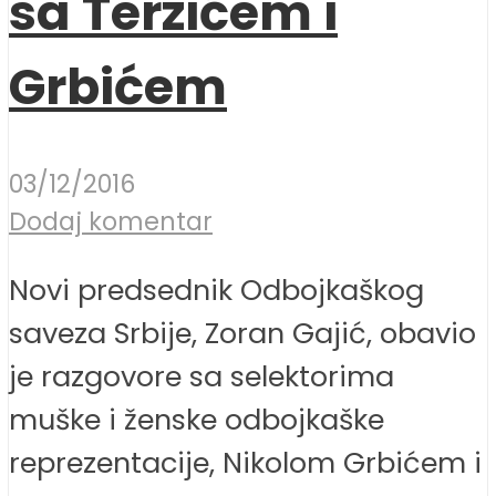
sa Terzićem i
Grbićem
03/12/2016
Dodaj komentar
Novi predsednik Odbojkaškog
saveza Srbije, Zoran Gajić, obavio
je razgovore sa selektorima
muške i ženske odbojkaške
reprezentacije, Nikolom Grbićem i