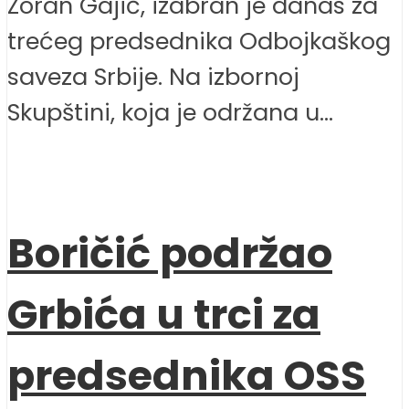
Zoran Gajić, izabran je danas za
trećeg predsednika Odbojkaškog
saveza Srbije. Na izbornoj
Skupštini, koja je održana u...
Boričić podržao
Grbića u trci za
predsednika OSS