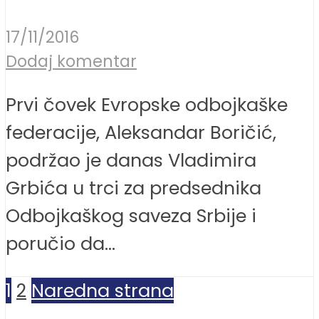
17/11/2016
Dodaj komentar
Prvi čovek Evropske odbojkaške
federacije, Aleksandar Boričić,
podržao je danas Vladimira
Grbića u trci za predsednika
Odbojkaškog saveza Srbije i
poručio da...
1
2
Naredna strana