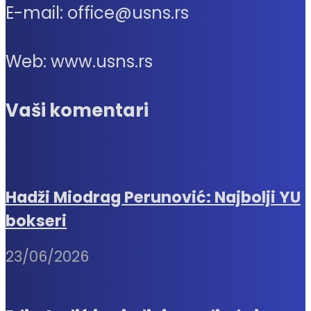
E-mail: office@usns.rs
Web: www.usns.rs
Vaši komentari
Hadži Miodrag Perunović: Najbolji YU
bokseri
23/06/2026