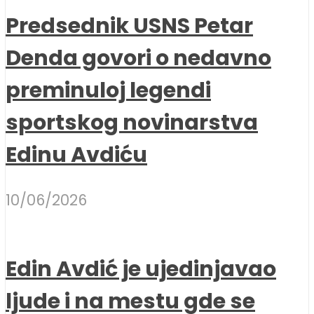
Predsednik USNS Petar
Denda govori o nedavno
preminuloj legendi
sportskog novinarstva
Edinu Avdiću
10/06/2026
Edin Avdić je ujedinjavao
ljude i na mestu gde se