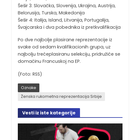
Šešir 3: Slovačka, Slovenija, Ukrajina, Austrija,
Belorusija, Turska, Makedonija
Šešir 4: Italija, Island, Litvanija, Portugalija,
Švajcarska i dva pobednika iz pretkvalifikacija
Po dve najbolje plasirane reprezentacije iz
svake od sedam kvalifikacionih grupa, uz
najbolju trećeplasiranu selekciju, pridružiće se
domaćinu Francuskoj na EP.
(Foto: RSS)
Oznake
Ženska rukometna reprezentacija Srbije
Vesti iz iste kategorije