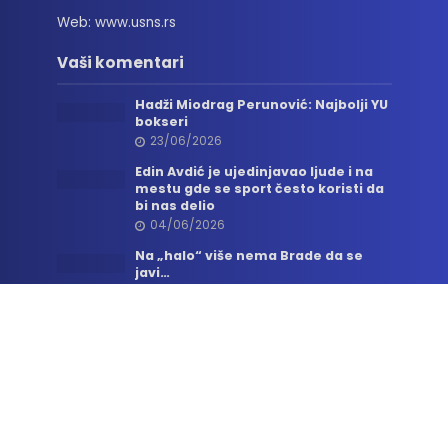
Web: www.usns.rs
Vaši komentari
Hadži Miodrag Perunović: Najbolji YU
bokseri
23/06/2026
Edin Avdić je ujedinjavao ljude i na
mestu gde se sport često koristi da
bi nas delio
04/06/2026
Na „halo“ više nema Brade da se
javi…
06/05/2026
Sva prava zadržana. © 2026. Udruženje
sportskih novinara Srbije.