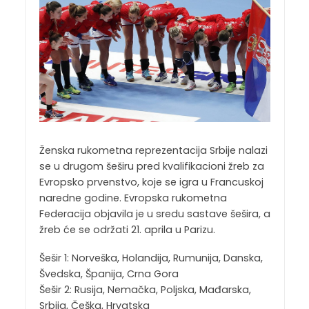
Ženska rukometna reprezentacija Srbije nalazi
se u drugom šeširu pred kvalifikacioni žreb za
Evropsko prvenstvo, koje se igra u Francuskoj
naredne godine. Evropska rukometna
Federacija objavila je u sredu sastave šešira, a
žreb će se održati 21. aprila u Parizu.
Šešir 1: Norveška, Holandija, Rumunija, Danska,
Švedska, Španija, Crna Gora
Šešir 2: Rusija, Nemačka, Poljska, Mađarska,
Srbija, Češka, Hrvatska