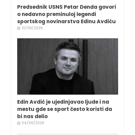
Predsednik USNS Petar Denda govori
o nedavno preminuloj legendi
sportskog novinarstva Edinu Avdiću
10/06/2026
Edin Avdić je ujedinjavao ljude i na
mestu gde se sport često koristi da
bi nas delio
04/06/2026