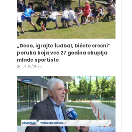
„Deco, igrajte fudbal, bićete srećni“
poruka koja već 27 godina okuplja
mlade sportiste
16/06/2026