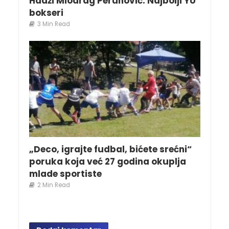
Hadži Miodrag Perunović: Najbolji YU
bokseri
3 Min Read
„Deco, igrajte fudbal, bićete srećni“
poruka koja već 27 godina okuplja
mlade sportiste
2 Min Read