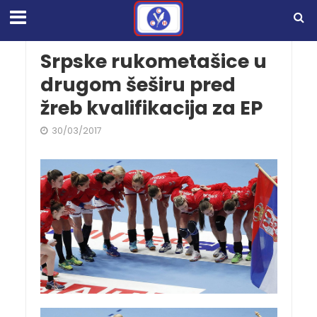
Srpske rukometašice u
drugom šeširu pred
žreb kvalifikacija za EP
30/03/2017