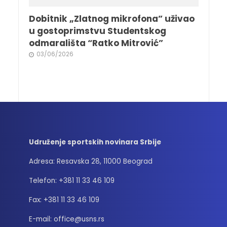
Dobitnik „Zlatnog mikrofona” uživao
u gostoprimstvu Studentskog
odmarališta “Ratko Mitrović”
03/06/2026
Udruženje sportskih novinara Srbije
Adresa: Resavska 28, 11000 Beograd
Telefon: +381 11 33 46 109
Fax: +381 11 33 46 109
E-mail: office@usns.rs