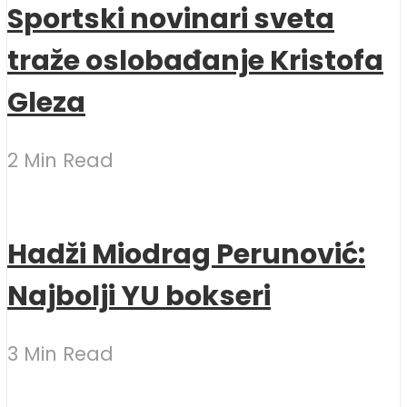
Sportski novinari sveta
traže oslobađanje Kristofa
Gleza
2 Min Read
Hadži Miodrag Perunović:
Najbolji YU bokseri
3 Min Read