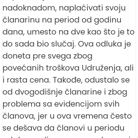
nadoknadom, naplaćivati svoju
članarinu na period od godinu
dana, umesto na dve kao što je to
do sada bio slučaj. Ova odluka je
doneta pre svega zbog
povećanih troškova Udruženja, ali
i rasta cena. Takođe, odustalo se
od dvogodišnje članarine i zbog
problema sa evidencijom svih
članova, jer u ova vremena često
se dešava da članovi u periodu