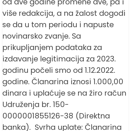
od dve godine promene dve, pa i
više redakcija, a na žalost dogodi
se da u tom periodu i napuste
novinarsko zvanje. Sa
prikupljanjem podataka za
izdavanje legitimacija za 2023.
godinu počeli smo od 1.12.2022.
godine. Članarina iznosi 1.000,00
dinara i uplaćuje se na žiro račun
Udruženja br. 150-
0000001855126-38 (Direktna
banka). Svrha uplate: Članarina