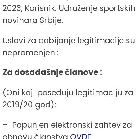
2023, Korisnik: Udruženje sportskih
novinara Srbije.
Uslovi za dobijanje legitimacije su
nepromenjeni:
Za dosadašnje članove :
(Oni koji poseduju legitimaciju za
2019/20 god):
– Popunjen elektronski zahtev za
obnovu članstva
O
VD
E