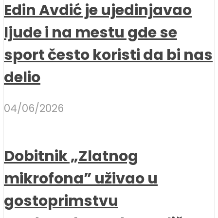
Edin Avdić je ujedinjavao
ljude i na mestu gde se
sport često koristi da bi nas
delio
04/06/2026
Dobitnik „Zlatnog
mikrofona” uživao u
gostoprimstvu