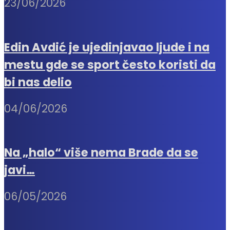
23/06/2026
Edin Avdić je ujedinjavao ljude i na
mestu gde se sport često koristi da
bi nas delio
04/06/2026
Na „halo“ više nema Brade da se
javi…
06/05/2026