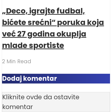
„Deco, igrajte fudbal,
bićete srećni“ poruka koja
već 27 godina okuplja
mlade sportiste
2 Min Read
Dodaj komentar
Kliknite ovde da ostavite
komentar