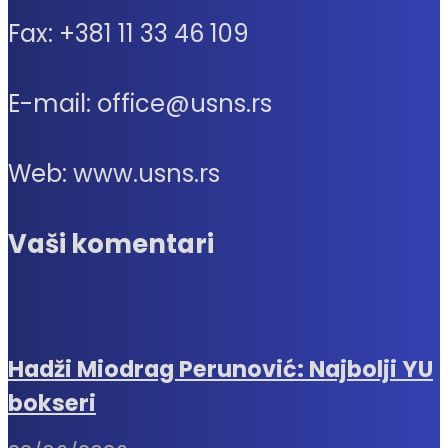
Fax: +381 11 33 46 109
E-mail: office@usns.rs
Web: www.usns.rs
Vaši komentari
Hadži Miodrag Perunović: Najbolji YU
bokseri