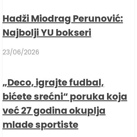
Hadži Miodrag Perunović:
Najbolji YU bokseri
23/06/2026
„Deco, igrajte fudbal,
bićete srećni“ poruka koja
već 27 godina okuplja
mlade sportiste