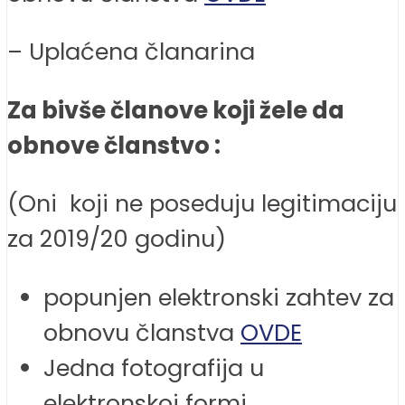
– Uplaćena članarina
Za bivše članove koji žele da
obnove članstvo :
(Oni koji ne poseduju legitimaciju
za 2019/20 godinu)
popunjen elektronski zahtev za
obnovu članstva
O
VDE
Jedna fotografija u
elektronskoj formi