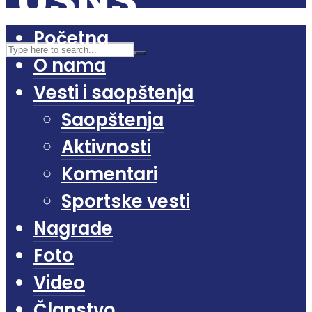
Početna
O nama
Vesti i saopštenja
Saopštenja
Aktivnosti
Komentari
Sportske vesti
Nagrade
Foto
Video
Članstvo