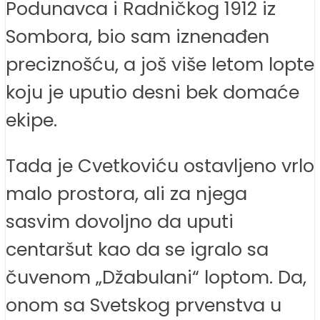
Podunavca i Radničkog 1912 iz
Sombora, bio sam iznenađen
preciznošću, a još više letom lopte
koju je uputio desni bek domaće
ekipe.
Tada je Cvetkoviću ostavljeno vrlo
malo prostora, ali za njega
sasvim dovoljno da uputi
centaršut kao da se igralo sa
čuvenom „Džabulani“ loptom. Da,
onom sa Svetskog prvenstva u