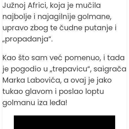
Južnoj Africi, koja je mučila
najbolje i najagilnije golmane,
upravo zbog te čudne putanje i
„propadanja“.
Kao što sam već pomenuo, i tada
je pogodio u „trepavicu“, saigrača
Marka Labovića, a ovaj je jako
tukao glavom i poslao loptu
golmanu iza leđa!