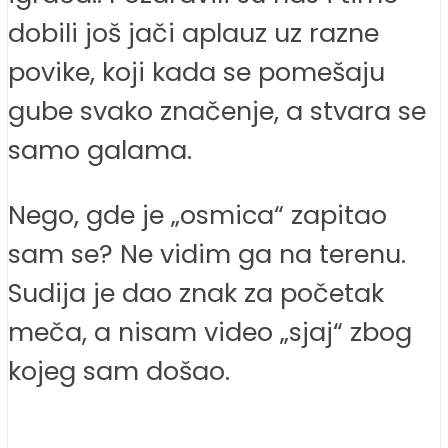
dobili još jači aplauz uz razne
povike, koji kada se pomešaju
gube svako značenje, a stvara se
samo galama.
Nego, gde je „osmica“ zapitao
sam se? Ne vidim ga na terenu.
Sudija je dao znak za početak
meča, a nisam video „sjaj“ zbog
kojeg sam došao.