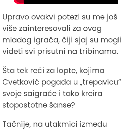
Upravo ovakvi potezi su me još
više zainteresovali za ovog
mladog igrača, čiji sjaj su mogli
videti svi prisutni na tribinama.
Šta tek reći za lopte, kojima
Cvetković pogađa u „trepavicu“
svoje saigrače i tako kreira
stopostotne šanse?
Tačnije, na utakmici između