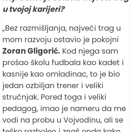
u tvojoj karijeri?
„Bez razmišljanja, najveći trag u
mom razvoju ostavio je pokojni
Zoran Gligorić.
Kod njega sam
prošao školu fudbala kao kadet i
kasnije kao omladinac, to je bio
jedan ozbiljan trener i veliki
stručnjak. Pored toga i veliki
pedagog, imao je nameru da me
vodi na probu u Vojvodinu, ali se
teško razboleo i znaš onda kako