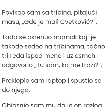
Povikao sam sa tribina, pitajući
masu, „Gde je mali Cvetković?“.
Tada se okrenuo momak koji je
takođe sedeo na tribinama, tačno
tri reda ispod mene i uz osmeh
odgovorio „Tu sam, ko me traži?“.
Preklopio sam laptop i spustio se
do njega.
Objasnio sam mu da je on razlog