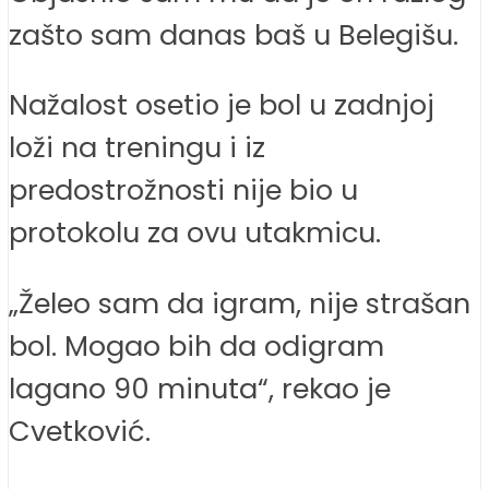
zašto sam danas baš u Belegišu.
Nažalost osetio je bol u zadnjoj
loži na treningu i iz
predostrožnosti nije bio u
protokolu za ovu utakmicu.
„Želeo sam da igram, nije strašan
bol. Mogao bih da odigram
lagano 90 minuta“, rekao je
Cvetković.