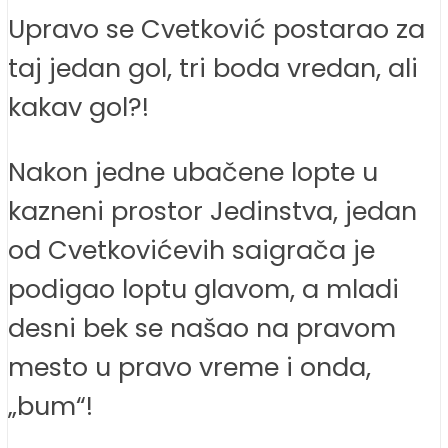
Upravo se Cvetković postarao za
taj jedan gol, tri boda vredan, ali
kakav gol?!
Nakon jedne ubačene lopte u
kazneni prostor Jedinstva, jedan
od Cvetkovićevih saigrača je
podigao loptu glavom, a mladi
desni bek se našao na pravom
mesto u pravo vreme i onda,
„bum“!