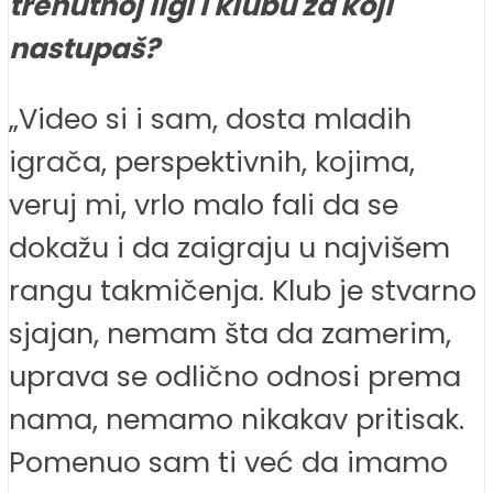
trenutnoj ligi i klubu za koji
nastupaš?
„Video si i sam, dosta mladih
igrača, perspektivnih, kojima,
veruj mi, vrlo malo fali da se
dokažu i da zaigraju u najvišem
rangu takmičenja. Klub je stvarno
sjajan, nemam šta da zamerim,
uprava se odlično odnosi prema
nama, nemamo nikakav pritisak.
Pomenuo sam ti već da imamo