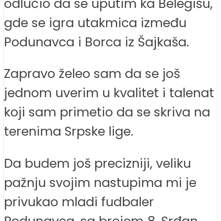
odlučio da se uputim ka Belegišu,
gde se igra utakmica između
Podunavca i Borca iz Šajkaša.
Zapravo želeo sam da se još
jednom uverim u kvalitet i talenat
koji sam primetio da se skriva na
terenima Srpske lige.
Da budem još precizniji, veliku
pažnju svojim nastupima mi je
privukao mladi fudbaler
Podunavca, sa brojem 8, Srđan