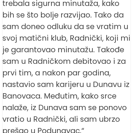
trebala sigurna minutaža, kako
bih se što bolje razvijao. Tako da
sam doneo odluku da se vratim u
svoj matični klub, Radnički, koji mi
je garantovao minutažu. Takođe
sam u Radničkom debitovao i za
prvi tim, a nakon par godina,
nastavio sam karijeru u Dunavu iz
Banovaca. Međutim, kako srce
nalaže, iz Dunava sam se ponovo
vratio u Radnički, ali sam ubrzo
prešao u Podunavac.“