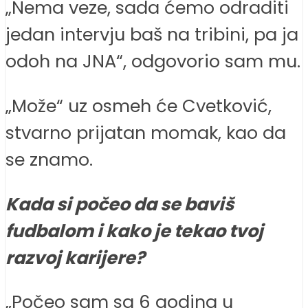
„Nema veze, sada ćemo odraditi
jedan intervju baš na tribini, pa ja
odoh na JNA“, odgovorio sam mu.
„Može“ uz osmeh će Cvetković,
stvarno prijatan momak, kao da
se znamo.
Kada si počeo da se baviš
fudbalom i kako je tekao tvoj
razvoj karijere?
„Počeo sam sa 6 godina u