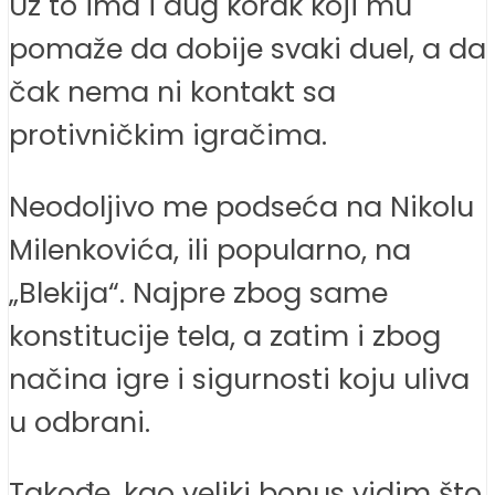
Uz to ima i dug korak koji mu
pomaže da dobije svaki duel, a da
čak nema ni kontakt sa
protivničkim igračima.
Neodoljivo me podseća na Nikolu
Milenkovića, ili popularno, na
„Blekija“. Najpre zbog same
konstitucije tela, a zatim i zbog
načina igre i sigurnosti koju uliva
u odbrani.
Takođe, kao veliki bonus vidim što