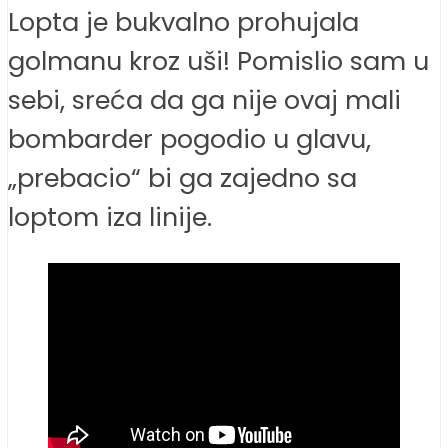
Lopta je bukvalno prohujala
golmanu kroz uši! Pomislio sam u
sebi, sreća da ga nije ovaj mali
bombarder pogodio u glavu,
„prebacio“ bi ga zajedno sa
loptom iza linije.