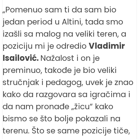
„Pomenuo sam ti da sam bio
jedan period u Altini, tada smo
izašli sa malog na veliki teren, a
poziciju mi je odredio
Vladimir
Isailović.
Nažalost i on je
preminuo, takođe je bio veliki
stručnjak i pedagog, uvek je znao
kako da razgovara sa igračima i
da nam pronađe „žicu“ kako
bismo se što bolje pokazali na
terenu. Što se same pozicije tiče,