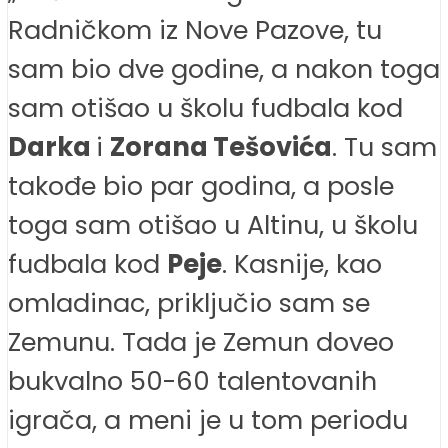
Radničkom iz Nove Pazove, tu
sam bio dve godine, a nakon toga
sam otišao u školu fudbala kod
Darka
i
Zorana Tešovića
. Tu sam
takođe bio par godina, a posle
toga sam otišao u Altinu, u školu
fudbala kod
Peje
. Kasnije, kao
omladinac, priključio sam se
Zemunu. Tada je Zemun doveo
bukvalno 50-60 talentovanih
igrača, a meni je u tom periodu