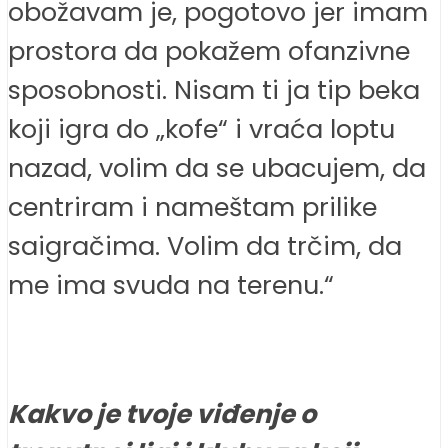
obožavam je, pogotovo jer imam
prostora da pokažem ofanzivne
sposobnosti. Nisam ti ja tip beka
koji igra do „kofe“ i vraća loptu
nazad, volim da se ubacujem, da
centriram i nameštam prilike
saigračima. Volim da trčim, da
me ima svuda na terenu.“
Kakvo je tvoje viđenje o