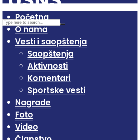
Početna
O nama
Vesti i saopštenja
Saopštenja
Aktivnosti
Komentari
Sportske vesti
Nagrade
Foto
Video
Članstvo