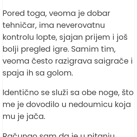
Pored toga, veoma je dobar
tehničar, ima neverovatnu
kontrolu lopte, sjajan prijem i još
bolji pregled igre. Samim tim,
veoma često razigrava saigrače i
spaja ih sa golom.
Identično se služi sa obe noge, što
me je dovodilo u nedoumicu koja
mu je jača.
Računao sam da je u pitanju