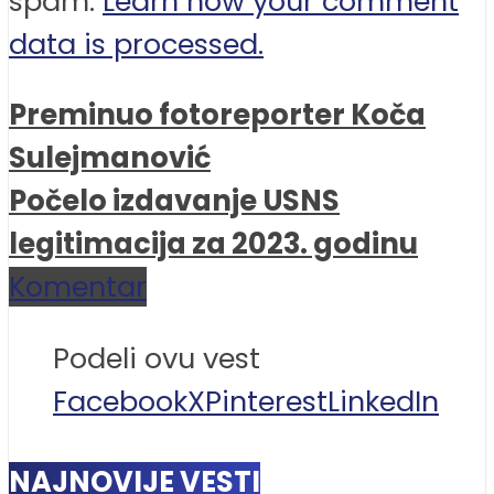
spam.
Learn how your comment
data is processed.
Preminuo fotoreporter Koča
Sulejmanović
Počelo izdavanje USNS
legitimacija za 2023. godinu
Komentar
Podeli ovu vest
Facebook
X
Pinterest
LinkedIn
NAJNOVIJE VESTI