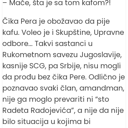
– Mače, šta je sa tom kafom?!
Čika Pera je obožavao da pije
kafu. Voleo je i Skupštine, Upravne
odbore… Takvi sastanci u
Rukometnom savezu Jugoslavije,
kasnije SCG, pa Srbije, nisu mogli
da prođu bez čika Pere. Odlično je
poznavao svaki član, amandman,
nije ga moglo prevariti ni “sto
Radeta Radojevića”, a nije da nije
bilo situacija u kojima bi