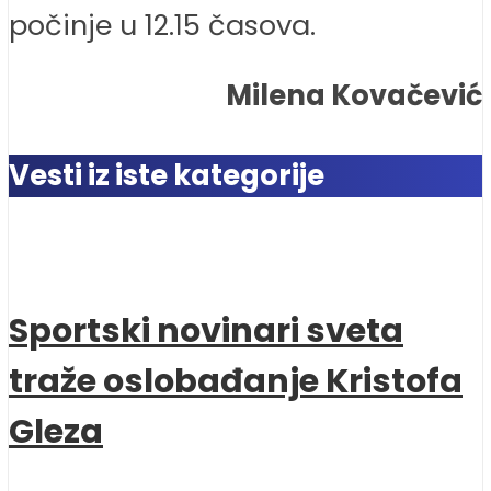
počinje u 12.15 časova.
Milena Kovačević
Vesti iz iste kategorije
Sportski novinari sveta
traže oslobađanje Kristofa
Gleza