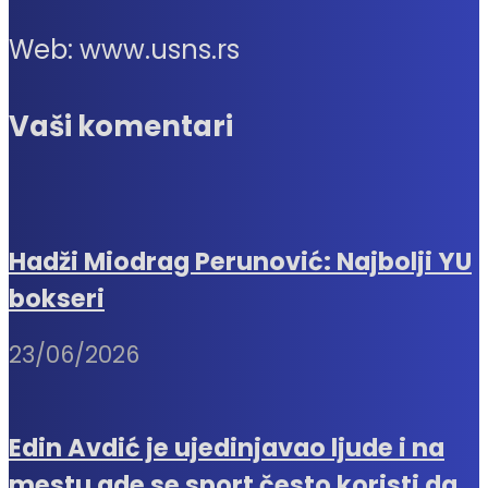
Web: www.usns.rs
Vaši komentari
Hadži Miodrag Perunović: Najbolji YU
bokseri
23/06/2026
Edin Avdić je ujedinjavao ljude i na
mestu gde se sport često koristi da