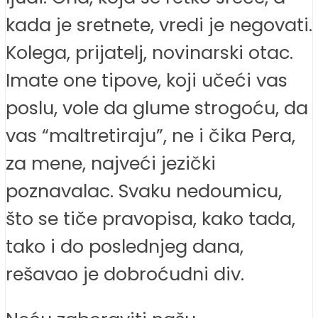
kada je sretnete, vredi je negovati.
Kolega, prijatelj, novinarski otac.
Imate one tipove, koji učeći vas
poslu, vole da glume strogoću, da
vas “maltretiraju”, ne i čika Pera,
za mene, najveći jezički
poznavalac. Svaku nedoumicu,
što se tiče pravopisa, kako tada,
tako i do poslednjeg dana,
rešavao je dobroćudni div.