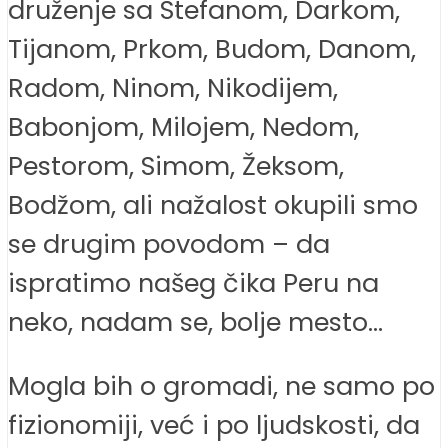
druženje sa Stefanom, Darkom,
Tijanom, Prkom, Budom, Danom,
Radom, Ninom, Nikodijem,
Babonjom, Milojem, Nedom,
Pestorom, Simom, Žeksom,
Bodžom, ali nažalost okupili smo
se drugim povodom – da
ispratimo našeg čika Peru na
neko, nadam se, bolje mesto…
Mogla bih o gromadi, ne samo po
fizionomiji, već i po ljudskosti, da