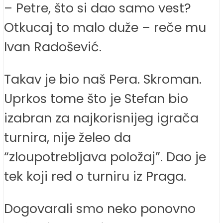
– Petre, što si dao samo vest?
Otkucaj to malo duže – reče mu
Ivan Radošević.
Takav je bio naš Pera. Skroman.
Uprkos tome što je Stefan bio
izabran za najkorisnijeg igrača
turnira, nije želeo da
“zloupotrebljava položaj”. Dao je
tek koji red o turniru iz Praga.
Dogovarali smo neko ponovno