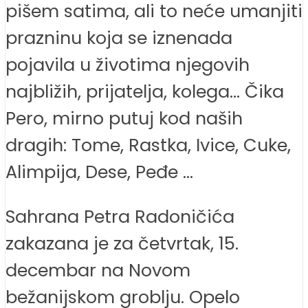
pišem satima, ali to neće umanjiti
prazninu koja se iznenada
pojavila u životima njegovih
najbližih, prijatelja, kolega… Čika
Pero, mirno putuj kod naših
dragih: Tome, Rastka, Ivice, Cuke,
Alimpija, Dese, Peđe …
Sahrana Petra Radoničića
zakazana je za četvrtak, 15.
decembar na Novom
bežanijskom groblju. Opelo