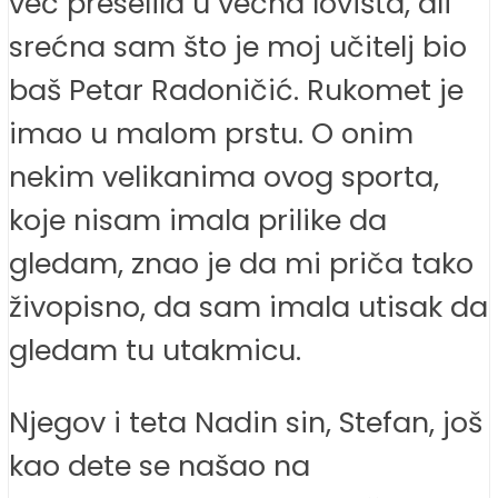
već preselila u večna lovišta, ali
srećna sam što je moj učitelj bio
baš Petar Radoničić. Rukomet je
imao u malom prstu. O onim
nekim velikanima ovog sporta,
koje nisam imala prilike da
gledam, znao je da mi priča tako
živopisno, da sam imala utisak da
gledam tu utakmicu.
Njegov i teta Nadin sin, Stefan, još
kao dete se našao na