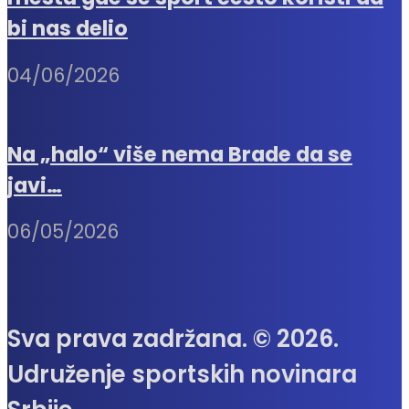
bi nas delio
04/06/2026
Na „halo“ više nema Brade da se
javi…
06/05/2026
Sva prava zadržana. © 2026.
Udruženje sportskih novinara