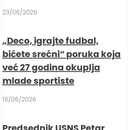
23/06/2026
„Deco, igrajte fudbal,
bićete srećni“ poruka koja
već 27 godina okuplja
mlade sportiste
16/06/2026
Predsednik USNS Petar