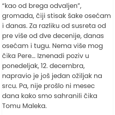
“kao od brega odvaljen”,
gromada, čiji stisak šake osećam
i danas. Za razliku od susreta od
pre više od dve decenije, danas
osećam i tugu. Nema više mog
čika Pere… Iznenadi poziv u
ponedeljak, 12. decembra,
napravio je još jedan ožiljak na
srcu. Pa, nije prošlo ni mesec
dana kako smo sahranili čika
Tomu Maleka.