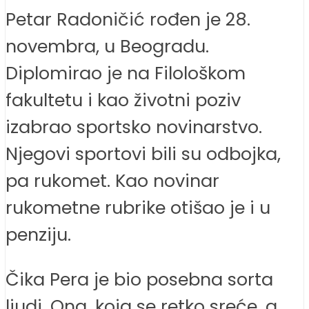
Petar Radoničić rođen je 28.
novembra, u Beogradu.
Diplomirao je na Filološkom
fakultetu i kao životni poziv
izabrao sportsko novinarstvo.
Njegovi sportovi bili su odbojka,
pa rukomet. Kao novinar
rukometne rubrike otišao je i u
penziju.
Čika Pera je bio posebna sorta
ljudi. Ona, koja se retko sreće, a