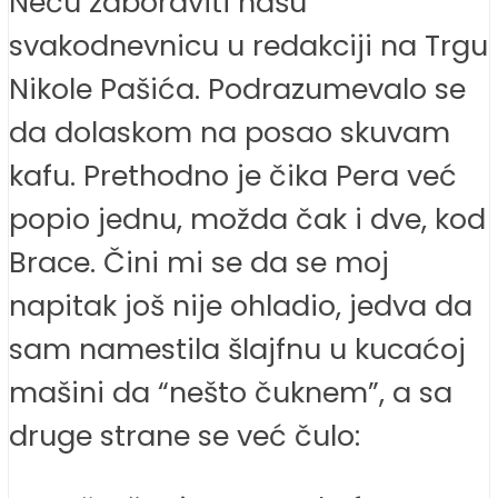
Neću zaboraviti našu
svakodnevnicu u redakciji na Trgu
Nikole Pašića. Podrazumevalo se
da dolaskom na posao skuvam
kafu. Prethodno je čika Pera već
popio jednu, možda čak i dve, kod
Brace. Čini mi se da se moj
napitak još nije ohladio, jedva da
sam namestila šlajfnu u kucaćoj
mašini da “nešto čuknem”, a sa
druge strane se već čulo: