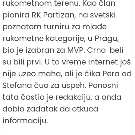
rukometnom terenu. Kao član
pionira RK Partizan, na svetski
poznatom turniru za mlađe
rukometne kategorije, u Pragu,
bio je izabran za MVP. Crno-beli
su bili prvi. U to vreme internet još
nije uzeo maha, ali je čika Pera od
Stefana čuo za uspeh. Ponosni
tata častio je redakciju, a onda
dobio zadatak da otkuca
informaciju.