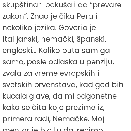
skupštinari pokušali da “prevare
zakon”. Znao je čika Pera i
nekoliko jezika. Govorio je
italijanski, nemački, španski,
engleski… Koliko puta sam ga
samo, posle odlaska u penziju,
zvala za vreme evropskih i
svetskih prvenstava, kad god bih
kucala glave, da mi odgonetne
kako se čita koje prezime iz,
primera radi, Nemačke. Moj
mentor je bio tu da, recimo,