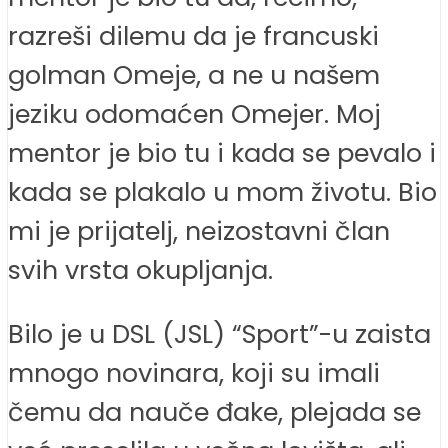
razreši dilemu da je francuski
golman Omeje, a ne u našem
jeziku odomaćen Omejer. Moj
mentor je bio tu i kada se pevalo i
kada se plakalo u mom životu. Bio
mi je prijatelj, neizostavni član
svih vrsta okupljanja.
Bilo je u DSL (JSL) “Sport”-u zaista
mnogo novinara, koji su imali
čemu da nauče đake, plejada se