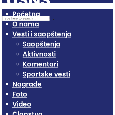
Početna
O nama
Vesti i saopštenja
Saopštenja
Aktivnosti
Komentari
Sportske vesti
Nagrade
Foto
Video
Članstvo