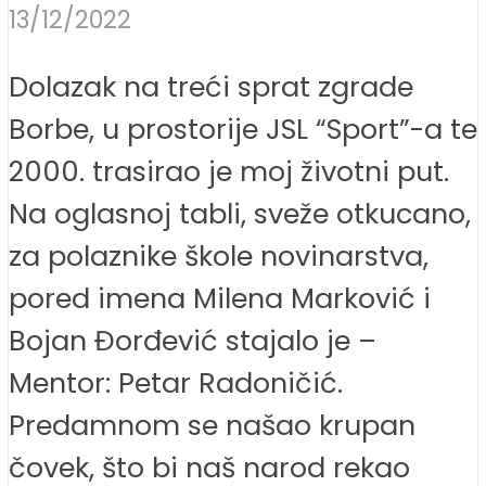
13/12/2022
Dolazak na treći sprat zgrade
Borbe, u prostorije JSL “Sport”-a te
2000. trasirao je moj životni put.
Na oglasnoj tabli, sveže otkucano,
za polaznike škole novinarstva,
pored imena Milena Marković i
Bojan Đorđević stajalo je –
Mentor: Petar Radoničić.
Predamnom se našao krupan
čovek, što bi naš narod rekao