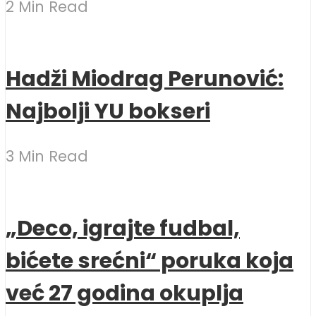
2 Min Read
Hadži Miodrag Perunović:
Najbolji YU bokseri
3 Min Read
„Deco, igrajte fudbal,
bićete srećni“ poruka koja
već 27 godina okuplja