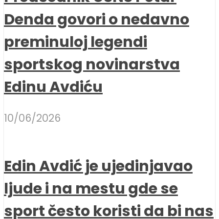
Denda govori o nedavno
preminuloj legendi
sportskog novinarstva
Edinu Avdiću
10/06/2026
Edin Avdić je ujedinjavao
ljude i na mestu gde se
sport često koristi da bi nas