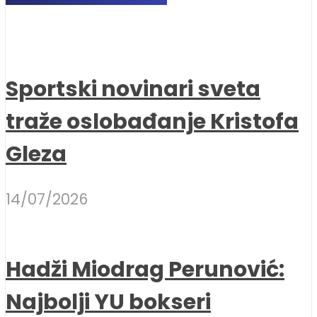
Sportski novinari sveta
traže oslobađanje Kristofa
Gleza
14/07/2026
Hadži Miodrag Perunović:
Najbolji YU bokseri