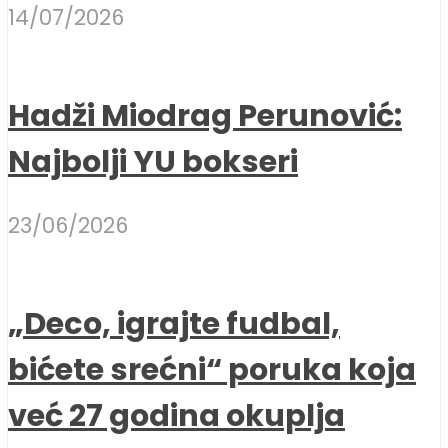
14/07/2026
Hadži Miodrag Perunović:
Najbolji YU bokseri
23/06/2026
„Deco, igrajte fudbal,
bićete srećni“ poruka koja
već 27 godina okuplja