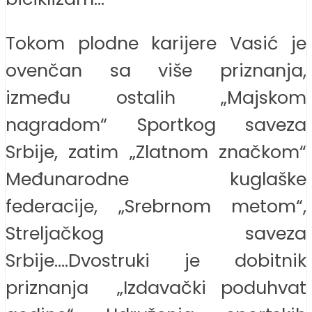
Tokom plodne karijere Vasić je
ovenčan sa više priznanja,
između ostalih „Majskom
nagradom“ Sportkog saveza
Srbije, zatim „Zlatnom značkom“
Međunarodne kuglaške
federacije, „Srebrnom metom“,
Streljačkog saveza
Srbije….Dvostruki je dobitnik
priznanja „Izdavački poduhvat