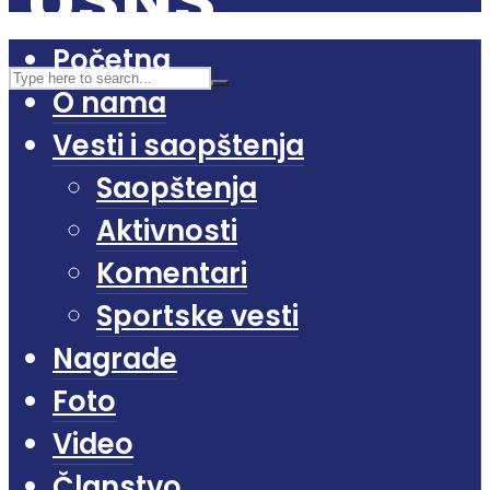
Početna
O nama
Vesti i saopštenja
Saopštenja
Aktivnosti
Komentari
Sportske vesti
Nagrade
Foto
Video
Članstvo