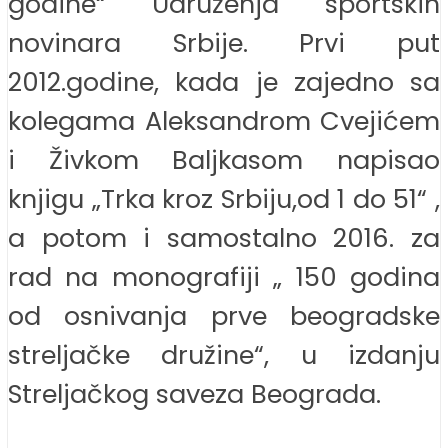
godine“ Udruženja sportskih
novinara Srbije. Prvi put
2012.godine, kada je zajedno sa
kolegama Aleksandrom Cvejićem
i Živkom Baljkasom napisao
knjigu „Trka kroz Srbiju,od 1 do 51“ ,
a potom i samostalno 2016. za
rad na monografiji „ 150 godina
od osnivanja prve beogradske
streljačke družine“, u izdanju
Streljačkog saveza Beograda.