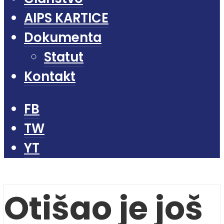
AIPS KARTICE
Dokumenta
Statut
Kontakt
FB
TW
YT
Otišao je još