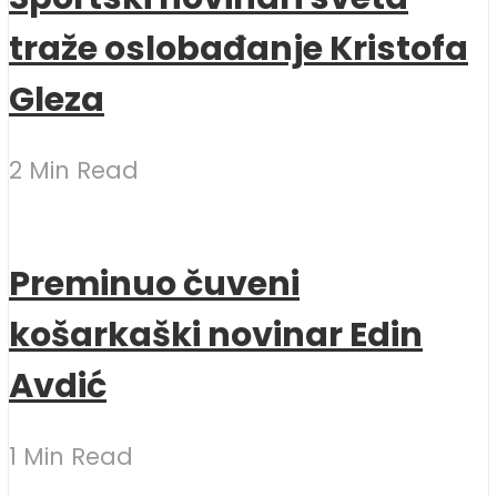
traže oslobađanje Kristofa
Gleza
2 Min Read
Preminuo čuveni
košarkaški novinar Edin
Avdić
1 Min Read