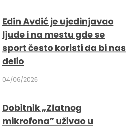
Edin Avdić je ujedinjavao
ljude i na mestu gde se
sport često koristi da bi nas
delio
04/06/2026
Dobitnik „Zlatnog
mikrofona” uživao u