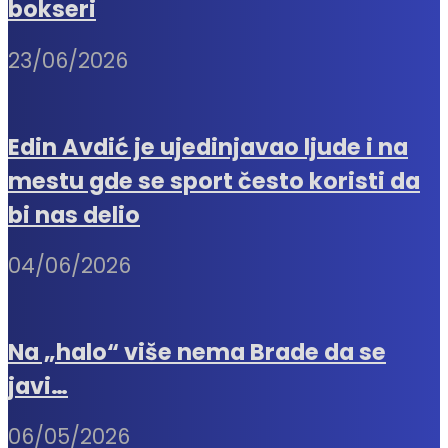
bokseri
23/06/2026
Edin Avdić je ujedinjavao ljude i na
mestu gde se sport često koristi da
bi nas delio
04/06/2026
Na „halo“ više nema Brade da se
javi…
06/05/2026