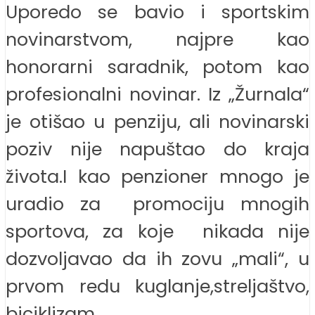
Uporedo se bavio i sportskim
novinarstvom, najpre kao
honorarni saradnik, potom kao
profesionalni novinar. Iz „Žurnala“
je otišao u penziju, ali novinarski
poziv nije napuštao do kraja
života.I kao penzioner mnogo je
uradio za promociju mnogih
sportova, za koje nikada nije
dozvoljavao da ih zovu „mali“, u
prvom redu kuglanje,streljaštvo,
biciklizam…