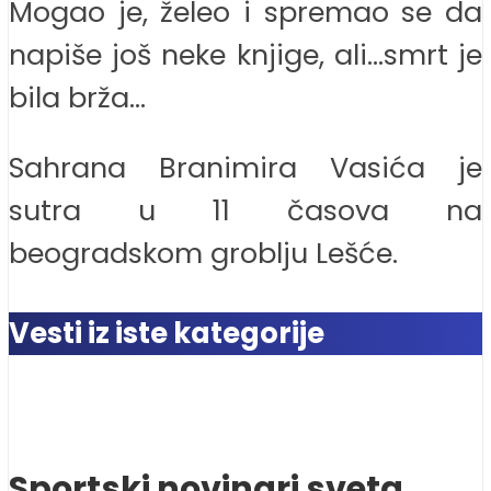
Mogao je, želeo i spremao se da
napiše još neke knjige, ali…smrt je
bila brža…
Sahrana Branimira Vasića je
sutra u 11 časova na
beogradskom groblju Lešće.
Vesti iz iste kategorije
Sportski novinari sveta