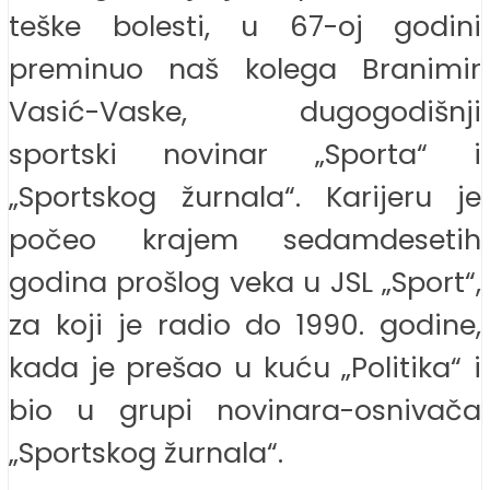
teške bolesti, u 67-oj godini
preminuo naš kolega Branimir
Vasić-Vaske, dugogodišnji
sportski novinar „Sporta“ i
„Sportskog žurnala“. Karijeru je
počeo krajem sedamdesetih
godina prošlog veka u JSL „Sport“,
za koji je radio do 1990. godine,
kada je prešao u kuću „Politika“ i
bio u grupi novinara-osnivača
„Sportskog žurnala“.