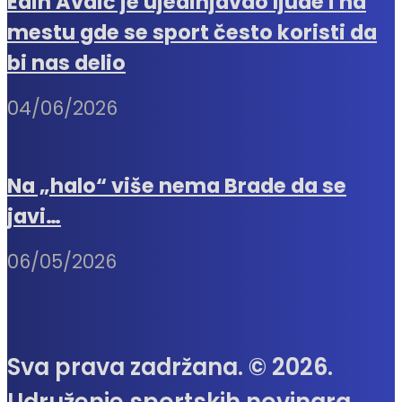
Edin Avdić je ujedinjavao ljude i na
mestu gde se sport često koristi da
bi nas delio
04/06/2026
Na „halo“ više nema Brade da se
javi…
06/05/2026
Sva prava zadržana. © 2026.