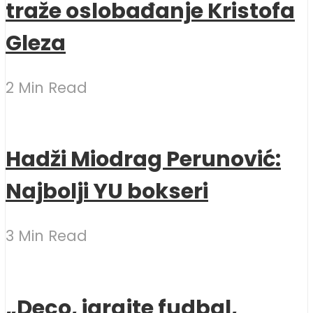
traže oslobađanje Kristofa
Gleza
2 Min Read
Hadži Miodrag Perunović:
Najbolji YU bokseri
3 Min Read
„Deco, igrajte fudbal,