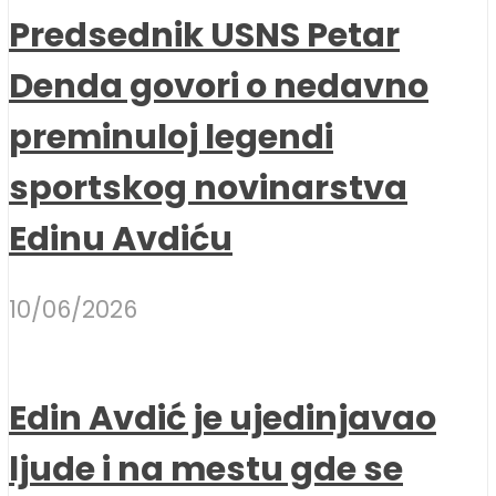
Predsednik USNS Petar
Denda govori o nedavno
preminuloj legendi
sportskog novinarstva
Edinu Avdiću
10/06/2026
Edin Avdić je ujedinjavao
ljude i na mestu gde se