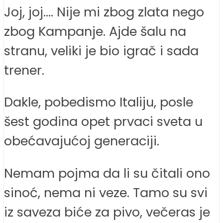
Joj, joj…. Nije mi zbog zlata nego
zbog Kampanje. Ajde šalu na
stranu, veliki je bio igrač i sada
trener.
Dakle, pobedismo Italiju, posle
šest godina opet prvaci sveta u
obećavajućoj generaciji.
Nemam pojma da li su čitali ono
sinoć, nema ni veze. Tamo su svi
iz saveza biće za pivo, večeras je