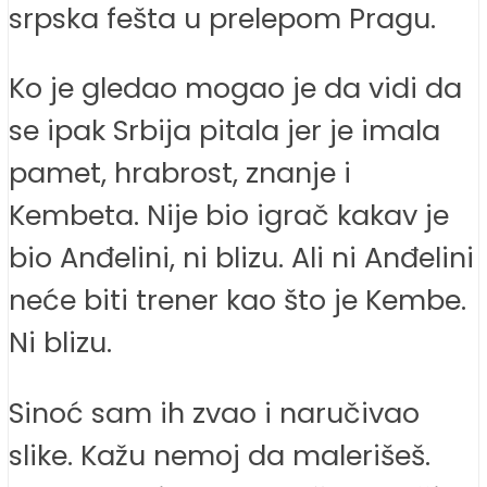
srpska fešta u prelepom Pragu.
Ko je gledao mogao je da vidi da
se ipak Srbija pitala jer je imala
pamet, hrabrost, znanje i
Kembeta. Nije bio igrač kakav je
bio Anđelini, ni blizu. Ali ni Anđelini
neće biti trener kao što je Kembe.
Ni blizu.
Sinoć sam ih zvao i naručivao
slike. Kažu nemoj da malerišeš.