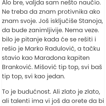
Alo bre, valjda sam nešto naučio.
Ne treba da znam protivnika ako
znam svoje. Još isključiše Stanoja,
da bude zanimljivije. Nema veze.
bilo je pitanje kada će se rešiti i
rešio je Marko Radulović, a tačku
stavio kao Maradona kapiten
Branković. Mišović tip top, svi baš
tip top, svi kao jedan.
To je budućnost. Ali zlato je zlato,
ali talenti ima vi još da orete da bi