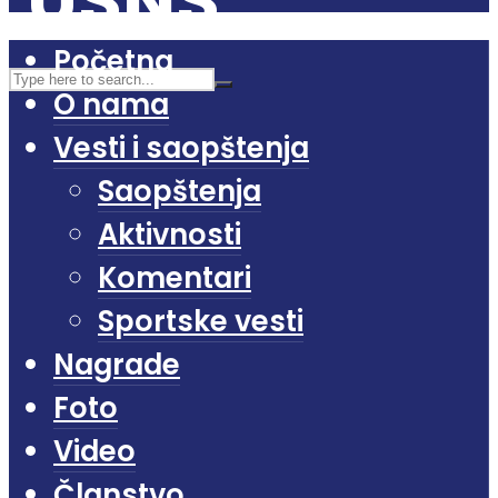
Početna
O nama
Vesti i saopštenja
Saopštenja
Aktivnosti
Komentari
Sportske vesti
Nagrade
Foto
Video
Članstvo