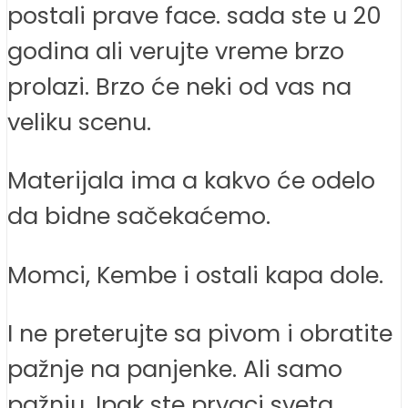
postali prave face. sada ste u 20
godina ali verujte vreme brzo
prolazi. Brzo će neki od vas na
veliku scenu.
Materijala ima a kakvo će odelo
da bidne sačekaćemo.
Momci, Kembe i ostali kapa dole.
I ne preterujte sa pivom i obratite
pažnje na panjenke. Ali samo
pažnju. Ipak ste prvaci sveta.