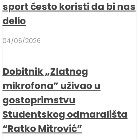
sport često koristi da bi nas
delio
04/06/2026
Dobitnik „Zlatnog
mikrofona” uživao u
gostoprimstvu
Studentskog odmarališta
“Ratko Mitrović”