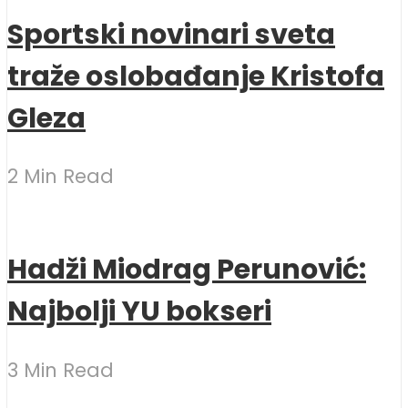
Sportski novinari sveta
traže oslobađanje Kristofa
Gleza
2 Min Read
Hadži Miodrag Perunović:
Najbolji YU bokseri
3 Min Read