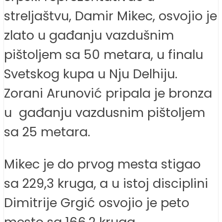
streljaštvu, Damir Mikec, osvojio je
zlato u gađanju vazdušnim
pištoljem sa 50 metara, u finalu
Svetskog kupa u Nju Delhiju.
Zorani Arunović pripala je bronza
u gađanju vazdusnim pištoljem
sa 25 metara.
Mikec je do prvog mesta stigao
sa 229,3 kruga, a u istoj disciplini
Dimitrije Grgić osvojio je peto
mesto sa 166,2 kruga.