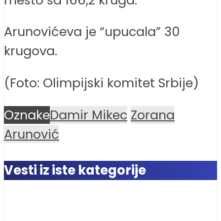
Arunovićeva je “upucala” 30
krugova.
(Foto: Olimpijski komitet Srbije)
Oznake
Damir Mikec
Zorana
Arunović
Vesti iz iste kategorije