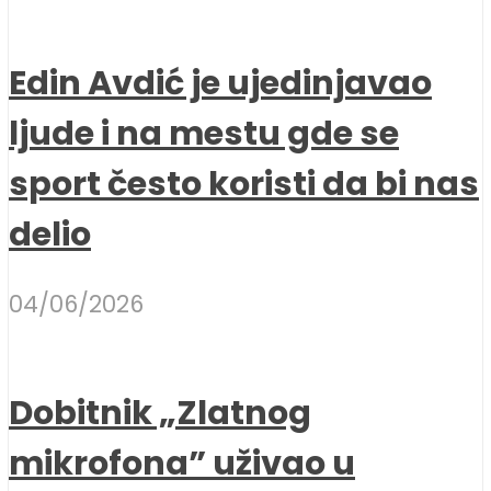
Edin Avdić je ujedinjavao
ljude i na mestu gde se
sport često koristi da bi nas
delio
04/06/2026
Dobitnik „Zlatnog
mikrofona” uživao u