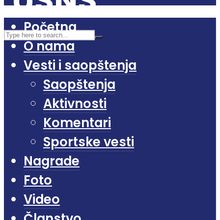
Početna
O nama
Vesti i saopštenja
Saopštenja
Aktivnosti
Komentari
Sportske vesti
Nagrade
Foto
Video
Članstvo