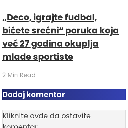
„Deco, igrajte fudbal,
bićete srećni“ poruka koja
već 27 godina okuplja
mlade sportiste
2 Min Read
Dodaj komentar
Kliknite ovde da ostavite
komentar