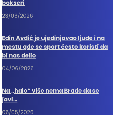
bokseri
23/06/2026
Edin Avdić je ujedinjavao ljude i na
mestu gde se sport često koristi da
bi nas delio
04/06/2026
Na „halo“ više nema Brade da se
javi…
06/05/2026