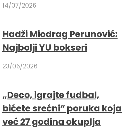
14/07/2026
Hadži Miodrag Perunović:
Najbolji YU bokseri
23/06/2026
„Deco, igrajte fudbal,
bićete srećni“ poruka koja
već 27 godina okuplja