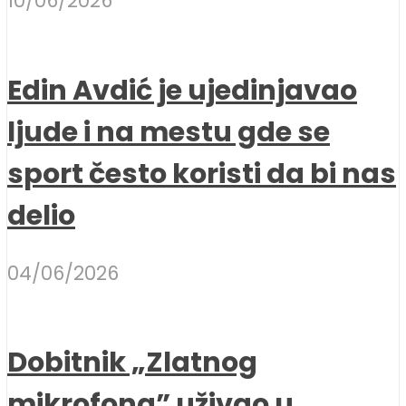
10/06/2026
Edin Avdić je ujedinjavao
ljude i na mestu gde se
sport često koristi da bi nas
delio
04/06/2026
Dobitnik „Zlatnog
mikrofona” uživao u