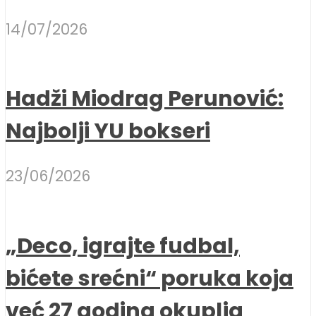
14/07/2026
Hadži Miodrag Perunović:
Najbolji YU bokseri
23/06/2026
„Deco, igrajte fudbal,
bićete srećni“ poruka koja
već 27 godina okuplja