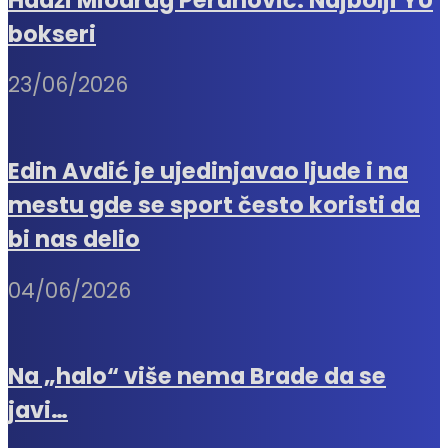
bokseri
23/06/2026
Edin Avdić je ujedinjavao ljude i na
mestu gde se sport često koristi da
bi nas delio
04/06/2026
Na „halo“ više nema Brade da se
javi…