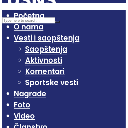
Početna
O nama
Vesti i saopštenja
Saopštenja
Aktivnosti
Komentari
Sportske vesti
Nagrade
Foto
Video
Članstvo