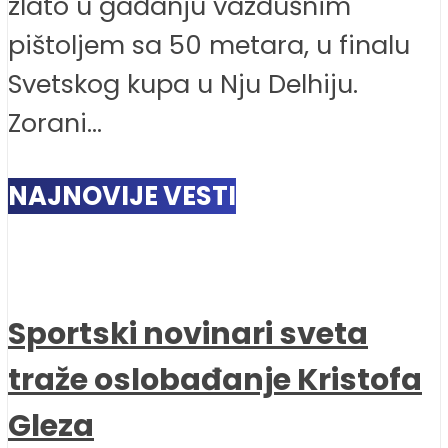
zlato u gađanju vazdušnim
pištoljem sa 50 metara, u finalu
Svetskog kupa u Nju Delhiju.
Zorani...
NAJNOVIJE VESTI
Sportski novinari sveta
traže oslobađanje Kristofa
Gleza