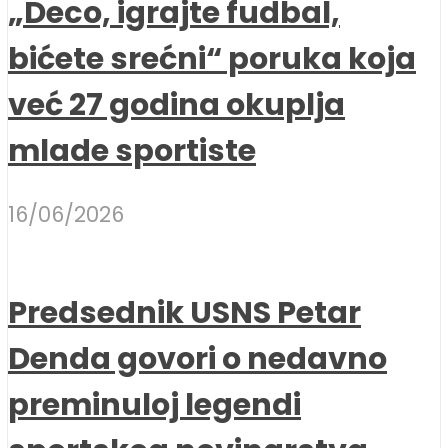
„Deco, igrajte fudbal,
bićete srećni“ poruka koja
već 27 godina okuplja
mlade sportiste
16/06/2026
Predsednik USNS Petar
Denda govori o nedavno
preminuloj legendi