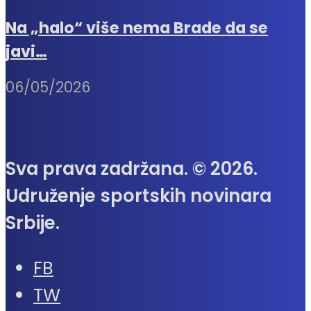
Na „halo“ više nema Brade da se
javi…
06/05/2026
Sva prava zadržana. © 2026.
Udruženje sportskih novinara
Srbije.
FB
TW