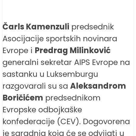
Čarls Kamenzuli
predsednik
Asocijacije sportskih novinara
Evrope i
Predrag Milinković
generalni sekretar AIPS Evrope na
sastanku u Luksemburgu
razgovarali su sa
Aleksandrom
Boričićem
predsednikom
Evropske odbojkaške
konfederacije (CEV). Dogovorena
je saradnja koja će se odvijati u