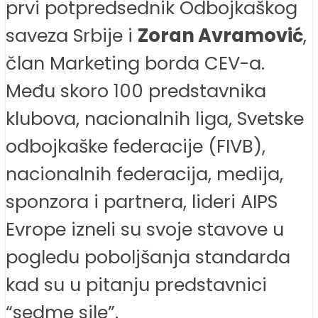
prvi potpredsednik Odbojkaškog
saveza Srbije i
Zoran Avramović
,
član Marketing borda CEV-a.
Među skoro 100 predstavnika
klubova, nacionalnih liga, Svetske
odbojkaške federacije (FIVB),
nacionalnih federacija, medija,
sponzora i partnera, lideri AIPS
Evrope izneli su svoje stavove u
pogledu poboljšanja standarda
kad su u pitanju predstavnici
“sedme sile”.