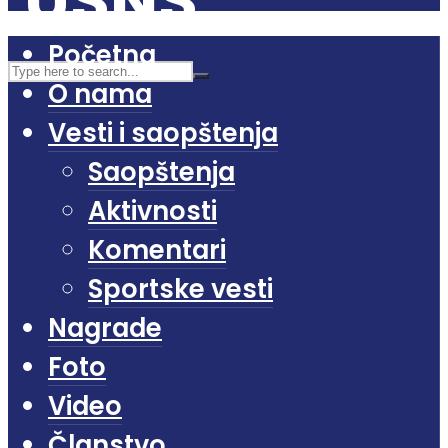
Početna
O nama
Vesti i saopštenja
Saopštenja
Aktivnosti
Komentari
Sportske vesti
Nagrade
Foto
Video
Članstvo