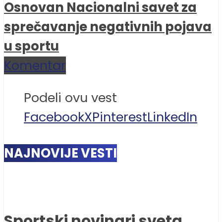
Osnovan Nacionalni savet za
sprečavanje negativnih pojava
u sportu
Komentar
Podeli ovu vest
Facebook
X
Pinterest
LinkedIn
NAJNOVIJE VESTI
Sportski novinari sveta