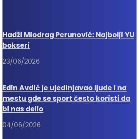
Hadži Miodrag Perunović: Najbolji YU
bokseri
23/06/2026
Edin Avdić je ujedinjavao ljude i na
mestu gde se sport često koristi da
bi nas delio
04/06/2026