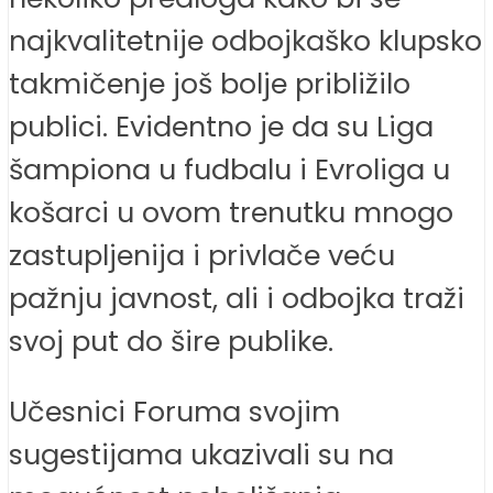
najkvalitetnije odbojkaško klupsko
takmičenje još bolje približilo
publici. Evidentno je da su Liga
šampiona u fudbalu i Evroliga u
košarci u ovom trenutku mnogo
zastupljenija i privlače veću
pažnju javnost, ali i odbojka traži
svoj put do šire publike.
Učesnici Foruma svojim
sugestijama ukazivali su na