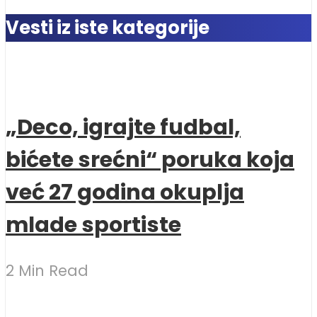
Vesti iz iste kategorije
„Deco, igrajte fudbal,
bićete srećni“ poruka koja
već 27 godina okuplja
mlade sportiste
2 Min Read