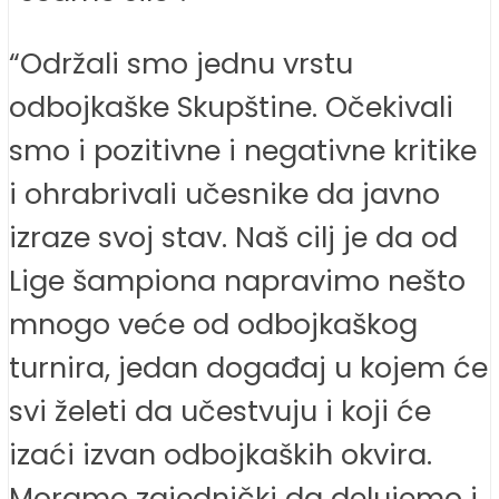
“Održali smo jednu vrstu
odbojkaške Skupštine. Očekivali
smo i pozitivne i negativne kritike
i ohrabrivali učesnike da javno
izraze svoj stav. Naš cilj je da od
Lige šampiona napravimo nešto
mnogo veće od odbojkaškog
turnira, jedan događaj u kojem će
svi želeti da učestvuju i koji će
izaći izvan odbojkaških okvira.
Moramo zajednički da delujemo i