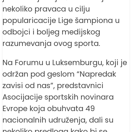
nekoliko pravaca u cilju
popularicacije Lige šampiona u
odbojci i boljeg medijskog
razumevanja ovog sporta.
Na Forumu u Luksemburgu, koji je
održan pod geslom “Napredak
zavisi od nas”, predstavnici
Asocijacije sportskih novinara
Evrope koja obuhvata 49
nacionalnih udruženja, dali su
nekoliko predloga kako bi se