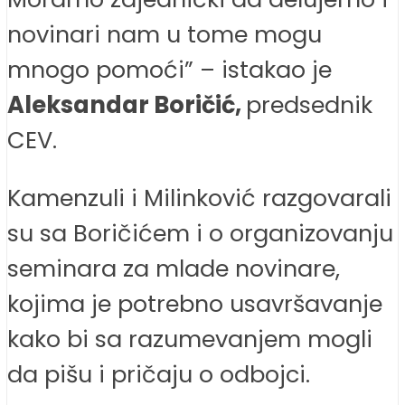
novinari nam u tome mogu
mnogo pomoći” – istakao je
Aleksandar Boričić,
predsednik
CEV.
Kamenzuli i Milinković razgovarali
su sa Boričićem i o organizovanju
seminara za mlade novinare,
kojima je potrebno usavršavanje
kako bi sa razumevanjem mogli
da pišu i pričaju o odbojci.