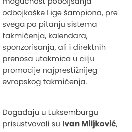
mogućnost poboljšanja
odbojkaške Lige šampiona, pre
svega po pitanju sistema
takmičenja, kalendara,
sponzorisanja, ali i direktnih
prenosa utakmica u cilju
promocije najprestižnijeg
evropskog takmičenja.
Događaju u Luksemburgu
prisustvovali su
Ivan Miljković
,