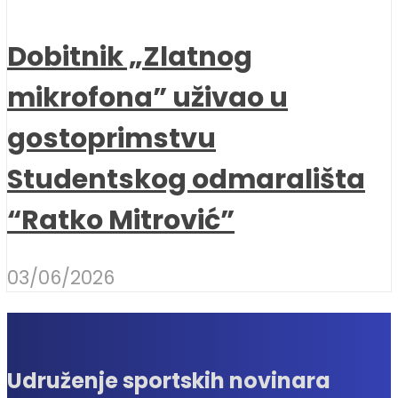
Dobitnik „Zlatnog
mikrofona” uživao u
gostoprimstvu
Studentskog odmarališta
“Ratko Mitrović”
03/06/2026
Udruženje sportskih novinara