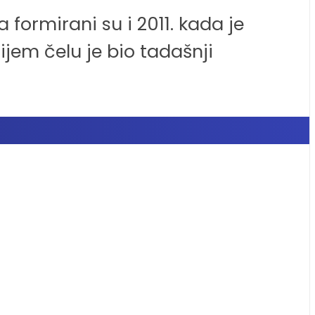
 formirani su i 2011. kada je
ijem čelu je bio tadašnji