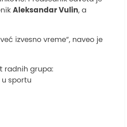
enik
Aleksandar Vulin
, a
već izvesno vreme“, naveo je
t radnih grupa:
 u sportu