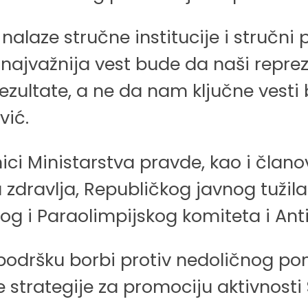
alaze stručne institucije i stručni po
ajvažnija vest bude da naši repreze
rezultate, a ne da nam ključne vest
vić.
nici Ministarstva pravde, kao i čla
 zdravlja, Republičkog javnog tužil
kog i Paraolimpijskog komiteta i An
odršku borbi protiv nedoličnog pon
 strategije za promociju aktivnosti