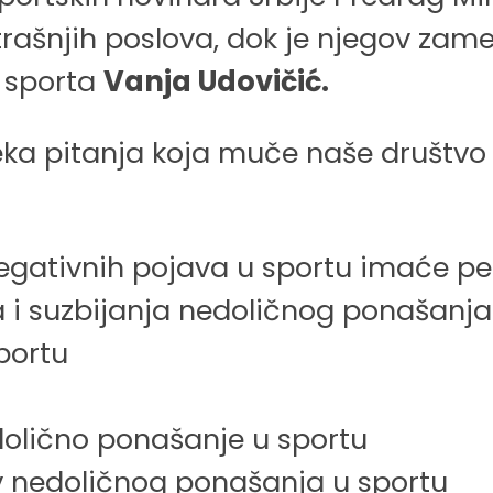
trašnjih poslova, dok je njegov zam
i sporta
Vanja Udovičić.
ka pitanja koja muče naše društvo 
egativnih pojava u sportu imaće pe
ja i suzbijanja nedoličnog ponašanja
portu
edolično ponašanje u sportu
iv nedoličnog ponašanja u sportu