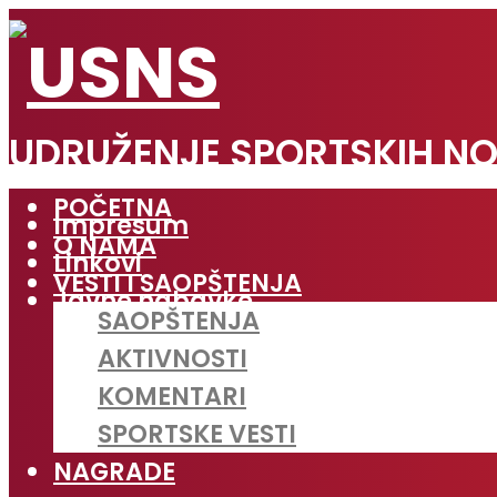
UDRUŽENJE SPORTSKIH NO
POČETNA
Impresum
O NAMA
Linkovi
VESTI I SAOPŠTENJA
Javne nabavke
SAOPŠTENJA
AKTIVNOSTI
KOMENTARI
SPORTSKE VESTI
NAGRADE