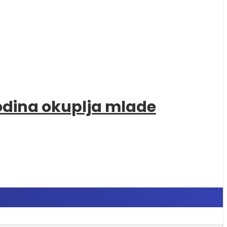
godina okuplja mlade