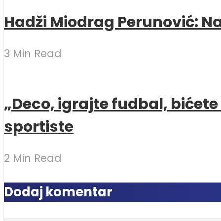
Hadži Miodrag Perunović: Naj
3 Min Read
„Deco, igrajte fudbal, bićet
sportiste
2 Min Read
Dodaj komentar