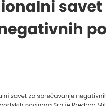
onalni savet
negativnih po
onalni savet za sprečavanje negativn
portskih novinara Srbije Predrag Mil