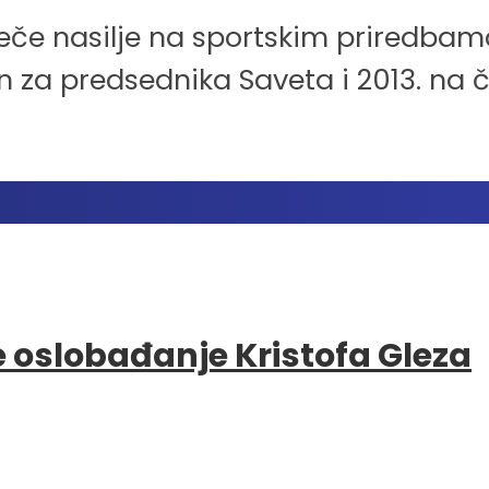
spreče nasilje na sportskim priredbama
 za predsednika Saveta i 2013. na č
e oslobađanje Kristofa Gleza