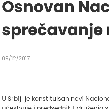
Osnovan Naci
sprečavanje 
09/12/2017
U Srbiji je konstituisan novi Naci
učestvuje i predsednik Udruženja s