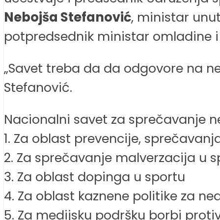
Nebojša Stefanović
, ministar unu
potpredsednik ministar omladine 
„Savet treba da da odgovore na ne
Stefanović.
Nacionalni savet za sprečavanje n
1. Za oblast prevencije, sprečavan
2. Za sprečavanje malverzacija u s
3. Za oblast dopinga u sportu
4. Za oblast kaznene politike za n
5. Za medijsku podršku borbi prot