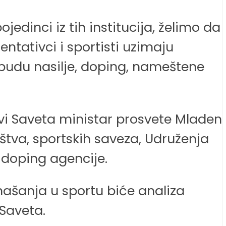
jedinci iz tih institucija, želimo da
ntativci i sportisti uzimaju
i budu nasilje, doping, nameštene
novi Saveta ministar prosvete Mladen
aštva, sportskih saveza, Udruženja
tidoping agencije.
ašanja u sportu biće analiza
 Saveta.