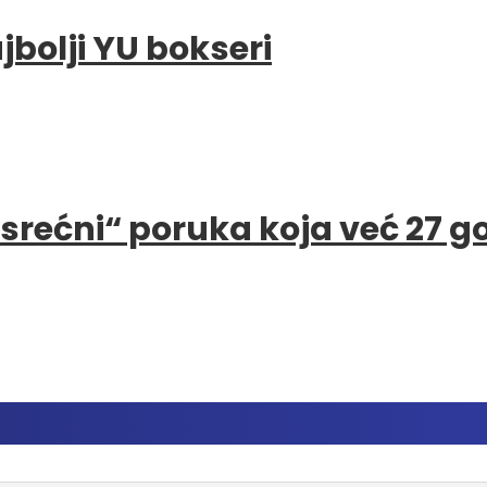
bolji YU bokseri
e srećni“ poruka koja već 27 