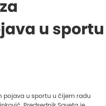
 za
java u sportu
ih pojava u sportu u čijem radu
inković. Predsednik Saveta je