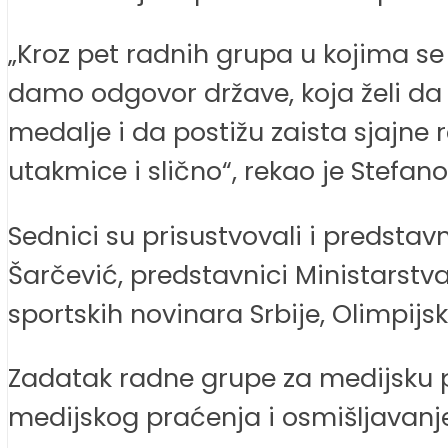
„Kroz pet radnih grupa u kojima se n
damo odgovor države, koja želi da n
medalje i da postižu zaista sjajne 
utakmice i slično“, rekao je Stefano
Sednici su prisustvovali i predstav
Šarčević, predstavnici Ministarstva
sportskih novinara Srbije, Olimpijs
Zadatak radne grupe za medijsku p
medijskog praćenja i osmišljavanje