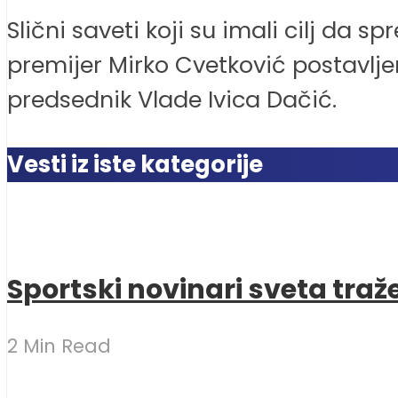
Slični saveti koji su imali cilj da 
premijer Mirko Cvetković postavljen
predsednik Vlade Ivica Dačić.
Vesti iz iste kategorije
Sportski novinari sveta traž
2 Min Read