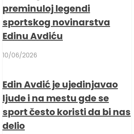
preminuloj legendi
sportskog novinarstva
Edinu Avdiću
10/06/2026
Edin Avdić je ujedinjavao
ljude i na mestu gde se
sport često koristi da bi nas
delio