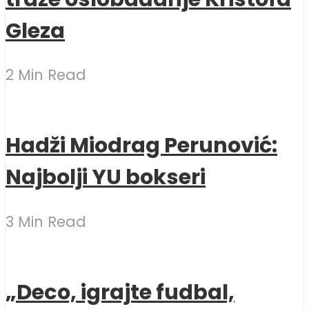
Gleza
2 Min Read
Hadži Miodrag Perunović:
Najbolji YU bokseri
3 Min Read
„Deco, igrajte fudbal,