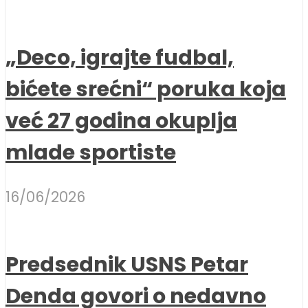
„Deco, igrajte fudbal,
bićete srećni“ poruka koja
već 27 godina okuplja
mlade sportiste
16/06/2026
Predsednik USNS Petar
Denda govori o nedavno