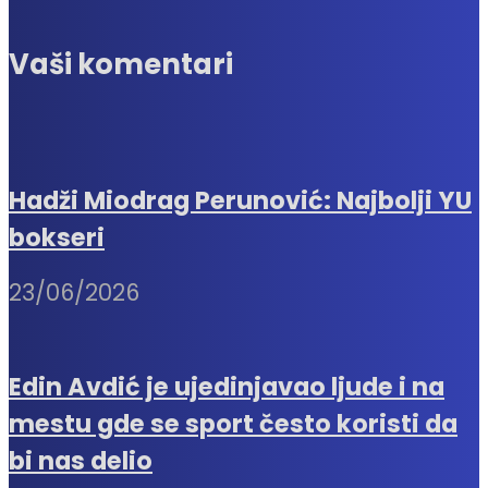
Vaši komentari
Hadži Miodrag Perunović: Najbolji YU
bokseri
23/06/2026
Edin Avdić je ujedinjavao ljude i na
mestu gde se sport često koristi da
bi nas delio