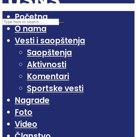
Početna
O nama
Vesti i saopštenja
Saopštenja
Aktivnosti
Komentari
Sportske vesti
Nagrade
Foto
Video
Članstvo