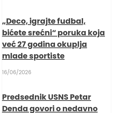
„Deco, igrajte fudbal,
bićete srećni“ poruka koja
već 27 godina okuplja
mlade sportiste
16/06/2026
Predsednik USNS Petar
Denda govori o nedavno