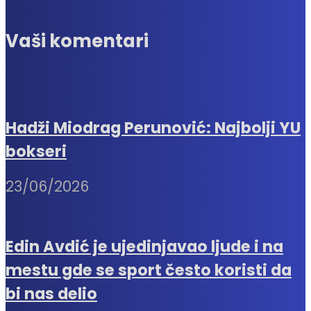
Vaši komentari
Hadži Miodrag Perunović: Najbolji YU
bokseri
23/06/2026
Edin Avdić je ujedinjavao ljude i na
mestu gde se sport često koristi da
bi nas delio