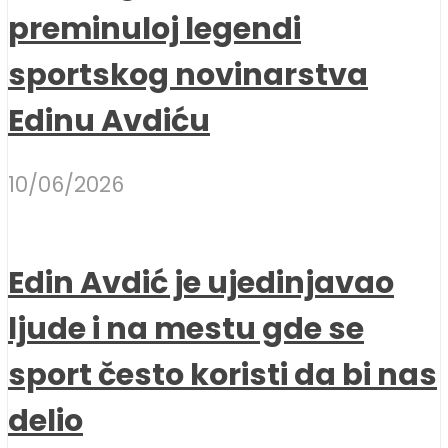
preminuloj legendi
sportskog novinarstva
Edinu Avdiću
10/06/2026
Edin Avdić je ujedinjavao
ljude i na mestu gde se
sport često koristi da bi nas
delio