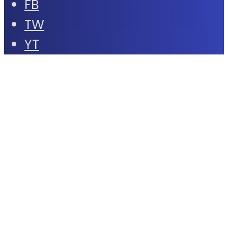
FB
TW
YT