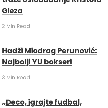
Gleza
2 Min Read
Hadži Miodrag Perunović:
Najbolji YU bokseri
3 Min Read
„Deco, igrajte fudbal,