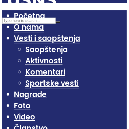
Početna
O nama
Vesti i saopštenja
Saopštenja
Aktivnosti
Komentari
Sportske vesti
Nagrade
Foto
Video
Članstvo