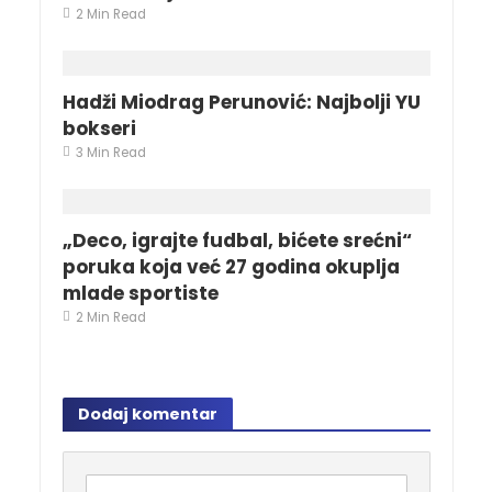
2 Min Read
Hadži Miodrag Perunović: Najbolji YU
bokseri
3 Min Read
„Deco, igrajte fudbal, bićete srećni“
poruka koja već 27 godina okuplja
mlade sportiste
2 Min Read
Dodaj komentar