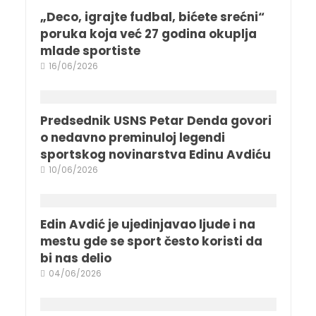
„Deco, igrajte fudbal, bićete srećni“
poruka koja već 27 godina okuplja
mlade sportiste
16/06/2026
Predsednik USNS Petar Denda govori
o nedavno preminuloj legendi
sportskog novinarstva Edinu Avdiću
10/06/2026
Edin Avdić je ujedinjavao ljude i na
mestu gde se sport često koristi da
bi nas delio
04/06/2026