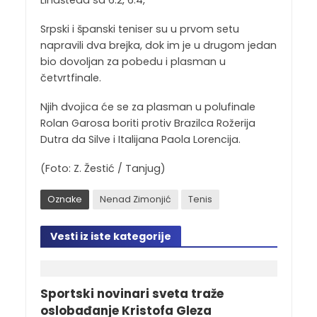
Lindšteda sa 6:2, 6:4,
Srpski i španski teniser su u prvom setu
napravili dva brejka, dok im je u drugom jedan
bio dovoljan za pobedu i plasman u
četvrtfinale.
Njih dvojica će se za plasman u polufinale
Rolan Garosa boriti protiv Brazilca Rožerija
Dutra da Silve i Italijana Paola Lorencija.
(Foto: Z. Žestić / Tanjug)
Oznake
Nenad Zimonjić
Tenis
Vesti iz iste kategorije
Sportski novinari sveta traže
oslobađanje Kristofa Gleza