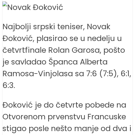
Najbolji srpski teniser, Novak
Đoković, plasirao se u nedelju u
četvrtfinale Rolan Garosa, pošto
je savladao Španca Alberta
Ramosa-Vinjolasa sa 7:6 (7:5), 6:1,
6:3.
Đoković je do četvrte pobede na
Otvorenom prvenstvu Francuske
stigao posle nešto manje od dva i