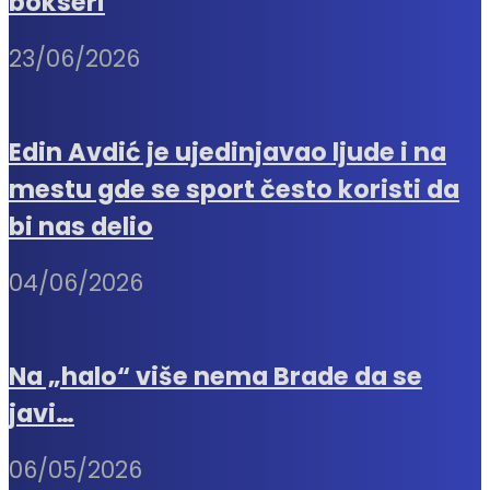
bokseri
23/06/2026
Edin Avdić je ujedinjavao ljude i na
mestu gde se sport često koristi da
bi nas delio
04/06/2026
Na „halo“ više nema Brade da se
javi…
06/05/2026