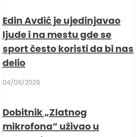
Edin Avdić je ujedinjavao
ljude i na mestu gde se
sport često koristi da bi nas
delio
04/06/2026
Dobitnik „Zlatnog
mikrofona” uživao u