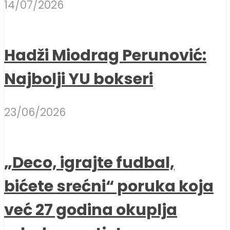
14/07/2026
Hadži Miodrag Perunović:
Najbolji YU bokseri
23/06/2026
„Deco, igrajte fudbal,
bićete srećni“ poruka koja
već 27 godina okuplja