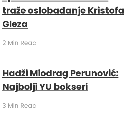
traže oslobađanje Kristofa
Gleza
2 Min Read
Hadži Miodrag Perunović:
Najbolji YU bokseri
3 Min Read