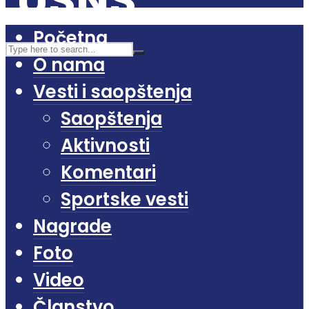
Početna
O nama
Vesti i saopštenja
Saopštenja
Aktivnosti
Komentari
Sportske vesti
Nagrade
Foto
Video
Članstvo