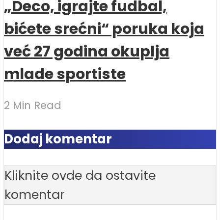
„Deco, igrajte fudbal,
bićete srećni“ poruka koja
već 27 godina okuplja
mlade sportiste
2 Min Read
Dodaj komentar
Kliknite ovde da ostavite
komentar