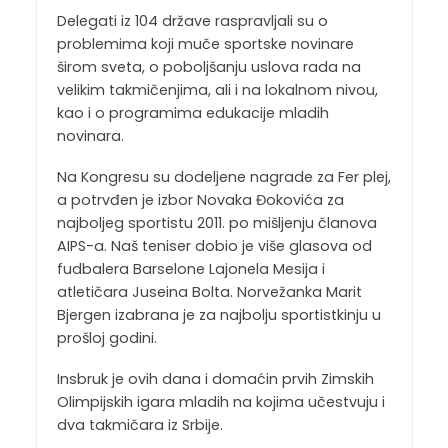
Delegati iz 104 države raspravljali su o
problemima koji muče sportske novinare
širom sveta, o poboljšanju uslova rada na
velikim takmičenjima, ali i na lokalnom nivou,
kao i o programima edukacije mladih
novinara.
Na Kongresu su dodeljene nagrade za Fer plej,
a potrvđen je izbor Novaka Đokovića za
najboljeg sportistu 2011. po mišljenju članova
AIPS-a. Naš teniser dobio je više glasova od
fudbalera Barselone Lajonela Mesija i
atletičara Juseina Bolta. Norvežanka Marit
Bjergen izabrana je za najbolju sportistkinju u
prošloj godini.
Insbruk je ovih dana i domaćin prvih Zimskih
Olimpijskih igara mladih na kojima učestvuju i
dva takmičara iz Srbije.