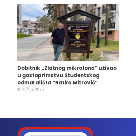
Dobitnik „Zlatnog mikrofona” uživao
u gostoprimstvu Studentskog
odmarališta “Ratko Mitrović”
03/06/2026