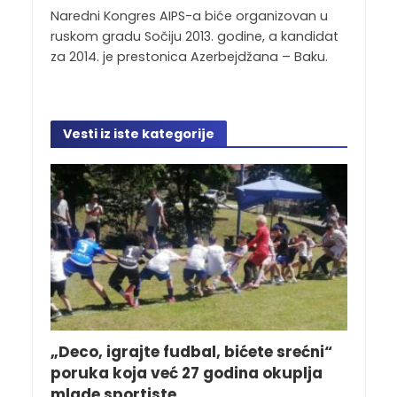
Naredni Kongres AIPS-a biće organizovan u
ruskom gradu Sočiju 2013. godine, a kandidat
za 2014. je prestonica Azerbejdžana – Baku.
Vesti iz iste kategorije
„Deco, igrajte fudbal, bićete srećni“
poruka koja već 27 godina okuplja
mlade sportiste