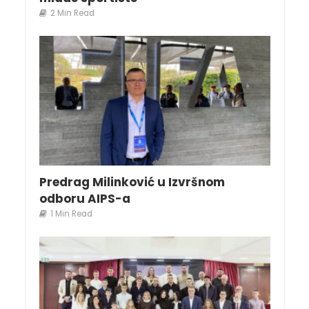
2 Min Read
Predrag Milinković u Izvršnom
odboru AIPS-a
1 Min Read