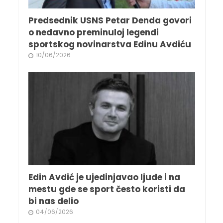
Predsednik USNS Petar Denda govori
o nedavno preminuloj legendi
sportskog novinarstva Edinu Avdiću
10/06/2026
Edin Avdić je ujedinjavao ljude i na
mestu gde se sport često koristi da
bi nas delio
04/06/2026