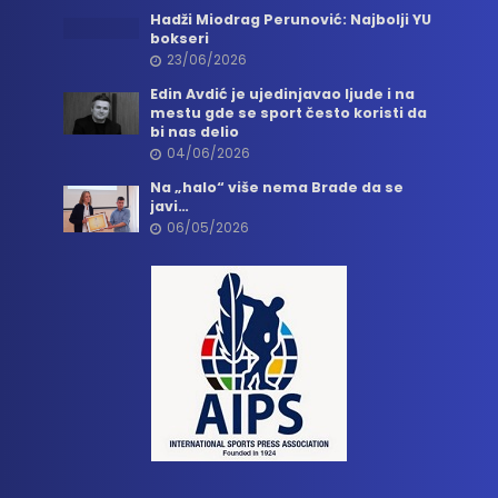
Hadži Miodrag Perunović: Najbolji YU
bokseri
23/06/2026
Edin Avdić je ujedinjavao ljude i na
mestu gde se sport često koristi da
bi nas delio
04/06/2026
Na „halo“ više nema Brade da se
javi…
06/05/2026