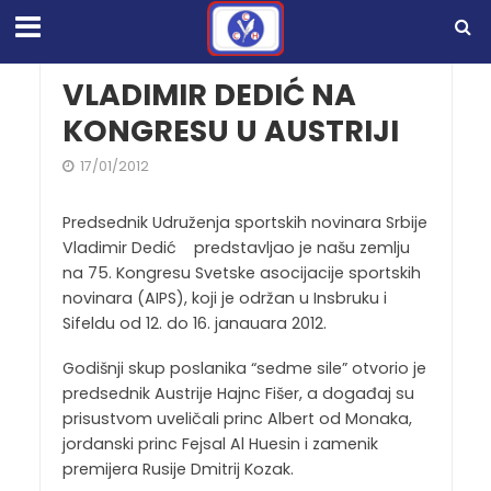
VLADIMIR DEDIĆ NA
KONGRESU U AUSTRIJI
17/01/2012
Predsednik Udruženja sportskih novinara Srbije
Vladimir Dedić predstavljao je našu zemlju
na 75. Kongresu Svetske asocijacije sportskih
novinara (AIPS), koji je održan u Insbruku i
Sifeldu od 12. do 16. janauara 2012.
Godišnji skup poslanika “sedme sile” otvorio je
predsednik Austrije Hajnc Fišer, a događaj su
prisustvom uveličali princ Albert od Monaka,
jordanski princ Fejsal Al Huesin i zamenik
premijera Rusije Dmitrij Kozak.