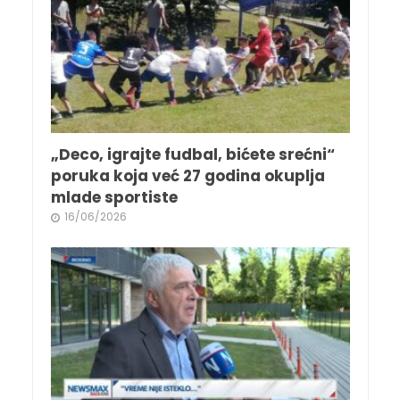
„Deco, igrajte fudbal, bićete srećni“
poruka koja već 27 godina okuplja
mlade sportiste
16/06/2026