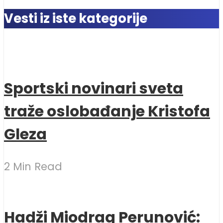
Vesti iz iste kategorije
Sportski novinari sveta
traže oslobađanje Kristofa
Gleza
2 Min Read
Hadži Miodrag Perunović: