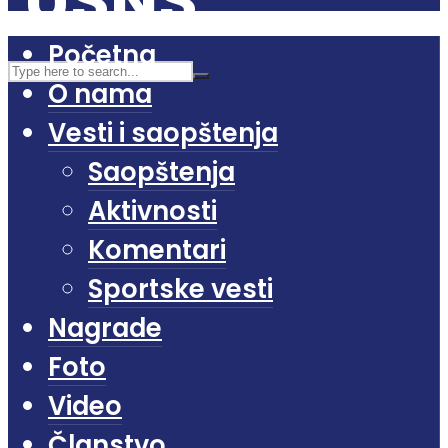
Početna
O nama
Vesti i saopštenja
Saopštenja
Aktivnosti
Komentari
Sportske vesti
Nagrade
Foto
Video
Članstvo