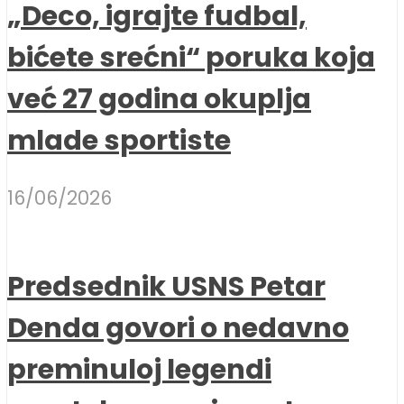
„Deco, igrajte fudbal,
bićete srećni“ poruka koja
već 27 godina okuplja
mlade sportiste
16/06/2026
Predsednik USNS Petar
Denda govori o nedavno
preminuloj legendi