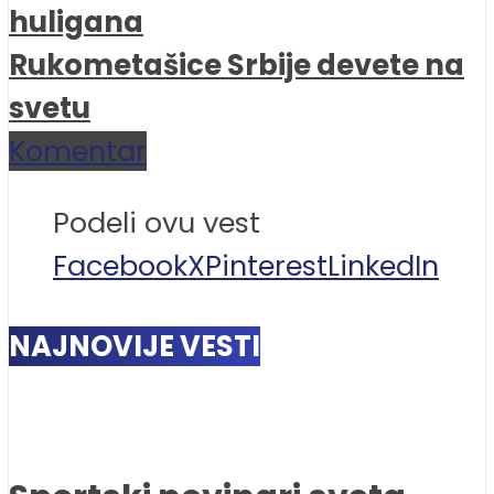
huligana
Rukometašice Srbije devete na
svetu
Komentar
Podeli ovu vest
Facebook
X
Pinterest
LinkedIn
NAJNOVIJE VESTI