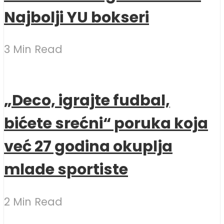
Najbolji YU bokseri
3 Min Read
„Deco, igrajte fudbal,
bićete srećni“ poruka koja
već 27 godina okuplja
mlade sportiste
2 Min Read