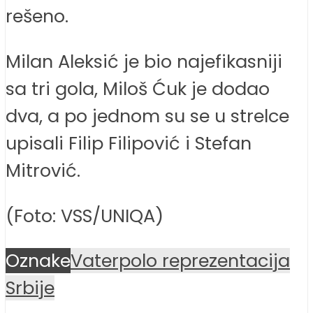
rešeno.
Milan Aleksić je bio najefikasniji
sa tri gola, Miloš Ćuk je dodao
dva, a po jednom su se u strelce
upisali Filip Filipović i Stefan
Mitrović.
(Foto: VSS/UNIQA)
Oznake
Vaterpolo reprezentacija
Srbije