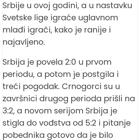
Srbije u ovoj godini, a u nastavku
Svetske lige igraće uglavnom
mlađi igrači, kako je ranije i
najavljeno.
Srbija je povela 2:0 u prvom
periodu, a potom je postgila i
treći pogodak. Crnogorci su u
završnici drugog perioda prišli na
3:2, a novom serijom Srbija je
stigla do vođstva od 5:2 i pitanje
pobednika gotovo da je bilo