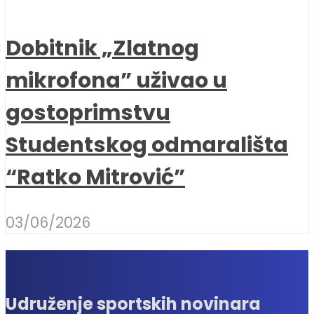
Dobitnik „Zlatnog
mikrofona” uživao u
gostoprimstvu
Studentskog odmarališta
“Ratko Mitrović”
03/06/2026
Udruženje sportskih novinara