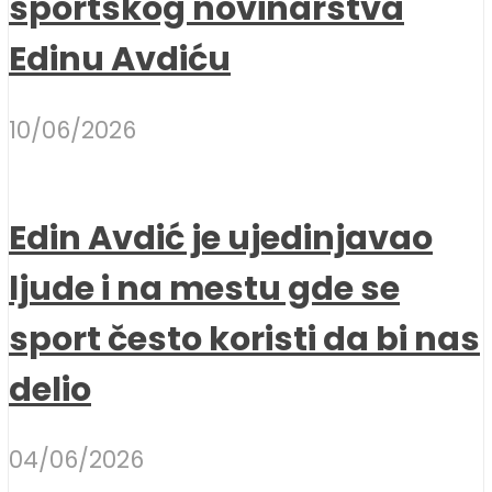
sportskog novinarstva
Edinu Avdiću
10/06/2026
Edin Avdić je ujedinjavao
ljude i na mestu gde se
sport često koristi da bi nas
delio
04/06/2026