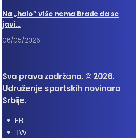
Na „halo“ više nema Brade da se
javi…
06/05/2026
Sva prava zadržana. © 2026.
Udruženje sportskih novinara
Srbije.
FB
TW