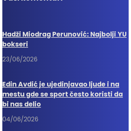
Hadži Miodrag Perunović: Najbolji YU
bokseri
23/06/2026
Edin Avdić je ujedinjavao ljude i na
mestu gde se sport često koristi da
bi nas delio
04/06/2026