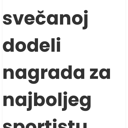
svečanoj
dodeli
nagrada za
najboljeg
sportistu