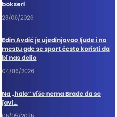
bokseri
23/06/2026
Edin Avdić je ujedinjavao ljude i na
mestu gde se sport često koristi da
bi nas delio
04/06/2026
Na „halo“ više nema Brade da se
javi…
06/05/2026