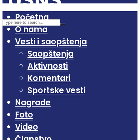
Početna
O nama
Vesti i saopštenja
Saopštenja
Aktivnosti
Komentari
Sportske vesti
Nagrade
Foto
Video
Članstvo