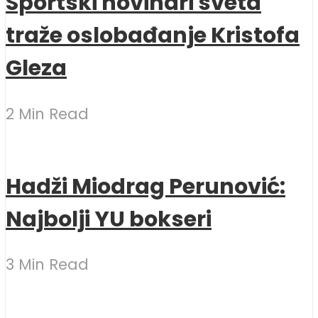
Sportski novinari sveta
traže oslobađanje Kristofa
Gleza
2 Min Read
Hadži Miodrag Perunović:
Najbolji YU bokseri
3 Min Read