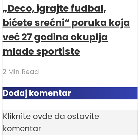
„Deco, igrajte fudbal,
bićete srećni“ poruka koja
već 27 godina okuplja
mlade sportiste
2 Min Read
Dodaj komentar
Kliknite ovde da ostavite
komentar