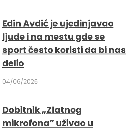
Edin Avdić je ujedinjavao
ljude i na mestu gde se
sport često koristi da bi nas
delio
04/06/2026
Dobitnik „Zlatnog
mikrofona” uživao u