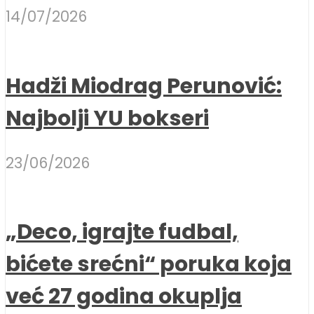
14/07/2026
Hadži Miodrag Perunović:
Najbolji YU bokseri
23/06/2026
„Deco, igrajte fudbal,
bićete srećni“ poruka koja
već 27 godina okuplja