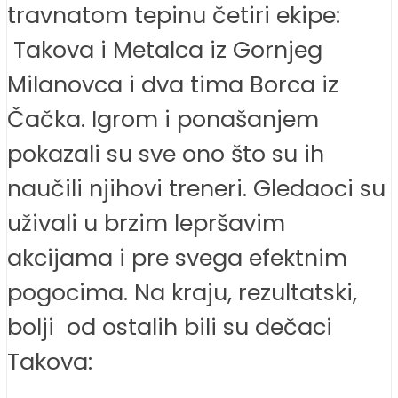
travnatom tepinu četiri ekipe:
Takova i Metalca iz Gornjeg
Milanovca i dva tima Borca iz
Čačka. Igrom i ponašanjem
pokazali su sve ono što su ih
naučili njihovi treneri. Gledaoci su
uživali u brzim lepršavim
akcijama i pre svega efektnim
pogocima. Na kraju, rezultatski,
bolji od ostalih bili su dečaci
Takova: