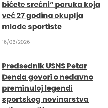
bićete srećni“ poruka koja
već 27 godina okuplja
mlade sportiste
16/06/2026
Predsednik USNS Petar
Denda govori o nedavno
preminuloj legendi
sportskog novinarstva