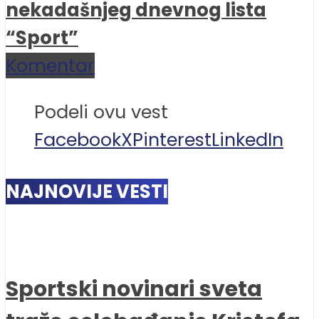
nekadašnjeg dnevnog lista
“Sport”
Komentar
Podeli ovu vest
Facebook
X
Pinterest
LinkedIn
NAJNOVIJE VESTI
Sportski novinari sveta