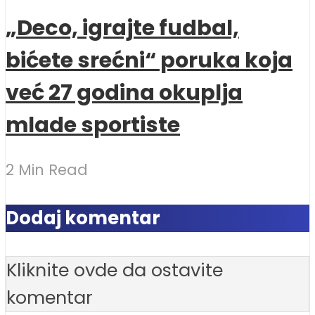
„Deco, igrajte fudbal,
bićete srećni“ poruka koja
već 27 godina okuplja
mlade sportiste
2 Min Read
Dodaj komentar
Kliknite ovde da ostavite
komentar