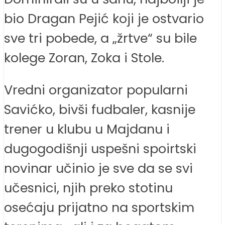
bio Dragan Pejić koji je ostvario
sve tri pobede, a „žrtve“ su bile
kolege Zoran, Zoka i Stole.
Vredni organizator popularni
Savićko, bivši fudbaler, kasnije
trener u klubu u Majdanu i
dugogodišnji uspešni spoirtski
novinar učinio je sve da se svi
učesnici, njih preko stotinu
osećaju prijatno na sportskim