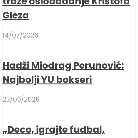
traže oslobađanje Kristofa
Gleza
14/07/2026
Hadži Miodrag Perunović:
Najbolji YU bokseri
23/06/2026
„Deco, igrajte fudbal,