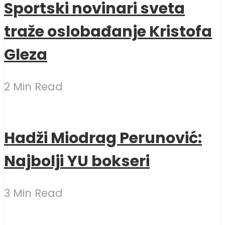
Sportski novinari sveta
traže oslobađanje Kristofa
Gleza
2 Min Read
Hadži Miodrag Perunović:
Najbolji YU bokseri
3 Min Read