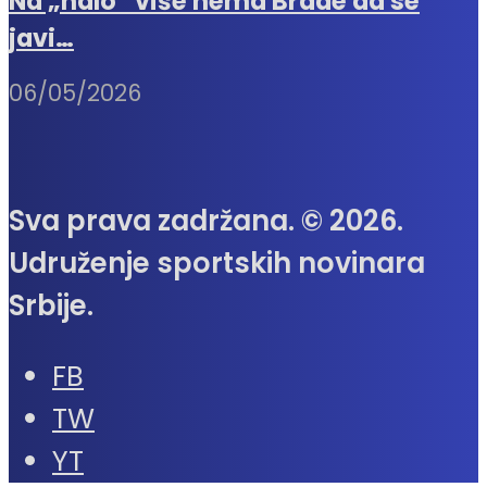
Na „halo“ više nema Brade da se
javi…
06/05/2026
Sva prava zadržana. © 2026.
Udruženje sportskih novinara
Srbije.
FB
TW
YT