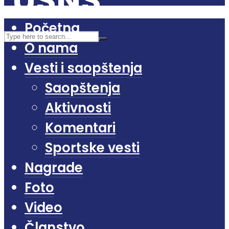
Početna
O nama
Vesti i saopštenja
Saopštenja
Aktivnosti
Komentari
Sportske vesti
Nagrade
Foto
Video
Članstvo