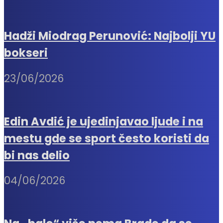
Hadži Miodrag Perunović: Najbolji YU
bokseri
23/06/2026
Edin Avdić je ujedinjavao ljude i na
mestu gde se sport često koristi da
bi nas delio
04/06/2026