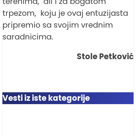
terenima, ali i za bogatom
trpezom, koju je ovaj entuzijasta
pripremio sa svojim vrednim
saradnicima.
Stole Petković
Vesti iz iste kategorije