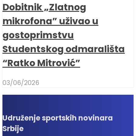
Dobitnik „Zlatnog
mikrofona” uživao u
gostoprimstvu
Studentskog odmarališta
“Ratko Mitrović”
03/06/2026
Udruženje sportskih novinara
Srbije