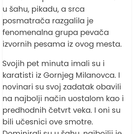
u šahu, pikadu, a srca
posmatrača razgalila je
fenomenalna grupa pevača
izvornih pesama iz ovog mesta.
Svojih pet minuta imali su i
karatisti iz Gornjeg Milanovca. I
novinari su svoj zadatak obavili
na najbolji način uostalom kao i
predhodnih četvrt veka. I oni su
bili učesnici ove smotre.
Dominirali su u šahu, najboilji je