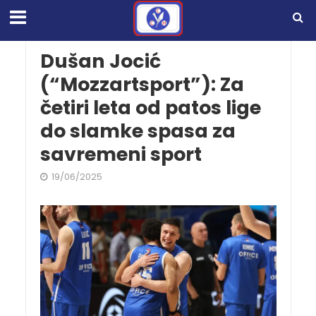
Dušan Jocić
(“Mozzartsport”): Za
četiri leta od patos lige
do slamke spasa za
savremeni sport
19/06/2025