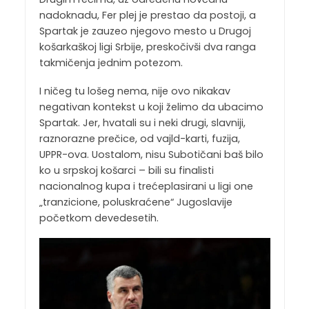
nadoknadu, Fer plej je prestao da postoji, a
Spartak je zauzeo njegovo mesto u Drugoj
košarkaškoj ligi Srbije, preskočivši dva ranga
takmičenja jednim potezom.
I ničeg tu lošeg nema, nije ovo nikakav
negativan kontekst u koji želimo da ubacimo
Spartak. Jer, hvatali su i neki drugi, slavniji,
raznorazne prečice, od vajld-karti, fuzija,
UPPR-ova. Uostalom, nisu Subotičani baš bilo
ko u srpskoj košarci – bili su finalisti
nacionalnog kupa i trećeplasirani u ligi one
„tranzicione, poluskraćene“ Jugoslavije
početkom devedesetih.