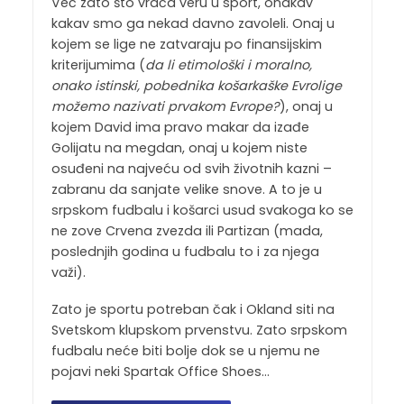
Već zato što vraća veru u sport, onakav
kakav smo ga nekad davno zavoleli. Onaj u
kojem se lige ne zatvaraju po finansijskim
kriterijumima (
da li etimološki i moralno,
onako istinski, pobednika košarkaške Evrolige
možemo nazivati prvakom Evrope?
), onaj u
kojem David ima pravo makar da izađe
Golijatu na megdan, onaj u kojem niste
osuđeni na najveću od svih životnih kazni –
zabranu da sanjate velike snove. A to je u
srpskom fudbalu i košarci usud svakoga ko se
ne zove Crvena zvezda ili Partizan (mada,
poslednjih godina u fudbalu to i za njega
važi).
Zato je sportu potreban čak i Okland siti na
Svetskom klupskom prvenstvu. Zato srpskom
fudbalu neće biti bolje dok se u njemu ne
pojavi neki Spartak Office Shoes…