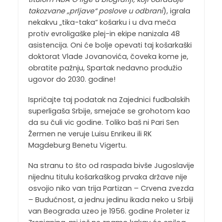
takozvane „prljave“ poslove u odbrani
), igrala
nekakvu „tika-taka“ košarku i u dva meča
protiv evroligaške plej-in ekipe nanizala 48
asistencija. Oni će bolje opevati taj košarkaški
doktorat Vlade Jovanovića, čoveka kome je,
obratite pažnju, Spartak nedavno produžio
ugovor do 2030. godine!
Ispričajte taj podatak na Zajednici fudbalskih
superligaša Srbije, smejaće se grohotom kao
da su čuli vic godine. Toliko baš ni Pari Sen
Žermen ne veruje Luisu Enrikeu ili RK
Magdeburg Benetu Vigertu.
Na stranu to što od raspada bivše Jugoslavije
nijednu titulu košarkaškog prvaka države nije
osvojio niko van trija Partizan – Crvena zvezda
– Budućnost, a jednu jedinu ikada neko u Srbiji
van Beograda uzeo je 1956. godine Proleter iz