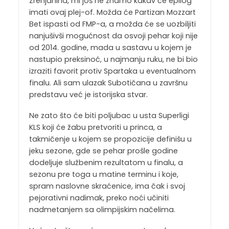
Zrenjanina, mi još ne znamo kakav će epilog
imati ovaj plej-of. Možda će Partizan Mozzart
Bet ispasti od FMP-a, a možda će se uozbiljiti
nanjušivši mogućnost da osvoji pehar koji nije
od 2014. godine, mada u sastavu u kojem je
nastupio preksinoć, u najmanju ruku, ne bi bio
izraziti favorit protiv Spartaka u eventualnom
finalu. Ali sam ulazak Subotičana u završnu
predstavu već je istorijska stvar.
Ne zato što će biti poljubac u usta Superligi
KLS koji će žabu pretvoriti u princa, a
takmičenje u kojem se propozicije definišu u
jeku sezone, gde se pehar prošle godine
dodeljuje službenim rezultatom u finalu, a
sezonu pre toga u matine terminu i koje,
spram naslovne skraćenice, ima čak i svoj
pejorativni nadimak, preko noći učiniti
nadmetanjem sa olimpijskim načelima.