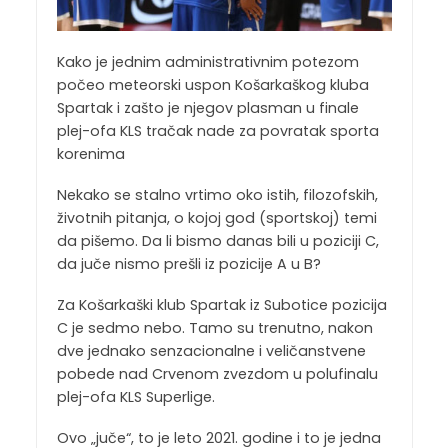
Kako je jednim administrativnim potezom
počeo meteorski uspon Košarkaškog kluba
Spartak i zašto je njegov plasman u finale
plej-ofa KLS tračak nade za povratak sporta
korenima
Nekako se stalno vrtimo oko istih, filozofskih,
životnih pitanja, o kojoj god (sportskoj) temi
da pišemo. Da li bismo danas bili u poziciji C,
da juče nismo prešli iz pozicije A u B?
Za Košarkaški klub Spartak iz Subotice pozicija
C je sedmo nebo. Tamo su trenutno, nakon
dve jednako senzacionalne i veličanstvene
pobede nad Crvenom zvezdom u polufinalu
plej-ofa KLS Superlige.
Ovo „juče“, to je leto 2021. godine i to je jedna