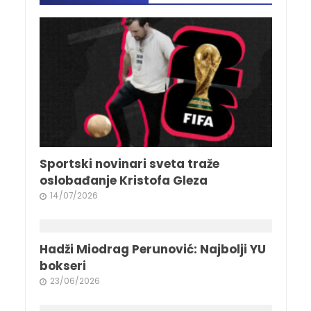
Sportski novinari sveta traže
oslobađanje Kristofa Gleza
14/07/2026
Hadži Miodrag Perunović: Najbolji YU
bokseri
23/06/2026