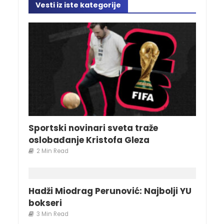
Vesti iz iste kategorije
Sportski novinari sveta traže
oslobađanje Kristofa Gleza
2 Min Read
Hadži Miodrag Perunović: Najbolji YU
bokseri
3 Min Read