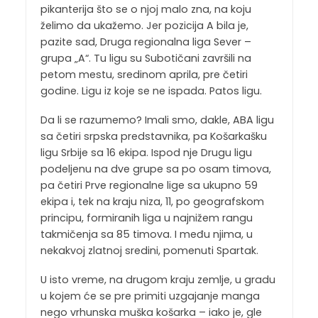
pikanterija što se o njoj malo zna, na koju
želimo da ukažemo. Jer pozicija A bila je,
pazite sad, Druga regionalna liga Sever –
grupa „A“. Tu ligu su Subotičani završili na
petom mestu, sredinom aprila, pre četiri
godine. Ligu iz koje se ne ispada. Patos ligu.
Da li se razumemo? Imali smo, dakle, ABA ligu
sa četiri srpska predstavnika, pa Košarkašku
ligu Srbije sa 16 ekipa. Ispod nje Drugu ligu
podeljenu na dve grupe sa po osam timova,
pa četiri Prve regionalne lige sa ukupno 59
ekipa i, tek na kraju niza, 11, po geografskom
principu, formiranih liga u najnižem rangu
takmičenja sa 85 timova. I među njima, u
nekakvoj zlatnoj sredini, pomenuti Spartak.
U isto vreme, na drugom kraju zemlje, u gradu
u kojem će se pre primiti uzgajanje manga
nego vrhunska muška košarka – iako je, gle