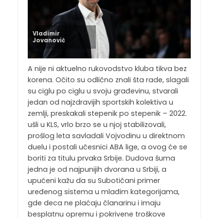
Vladimir
Jovanović
A nije ni aktuelno rukovodstvo kluba tikva bez
korena. Očito su odlično znali šta rade, slagali
su ciglu po ciglu u svoju građevinu, stvarali
jedan od najzdravijih sportskih kolektiva u
zemlji, preskakali stepenik po stepenik – 2022.
ušli u KLS, vrlo brzo se u njoj stabilizovali,
prošlog leta savladali Vojvodinu u direktnom
duelu i postali učesnici ABA lige, a ovog će se
boriti za titulu prvaka Srbije. Dudova šuma
jedna je od najpunijih dvorana u Srbiji, a
upućeni kažu da su Subotičani primer
uređenog sistema u mlađim kategorijama,
gde deca ne plaćaju članarinu i imaju
besplatnu opremu i pokrivene troškove