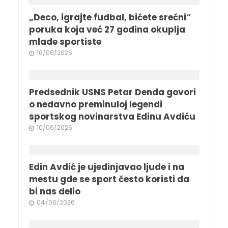
„Deco, igrajte fudbal, bićete srećni“
poruka koja već 27 godina okuplja
mlade sportiste
16/06/2026
Predsednik USNS Petar Denda govori
o nedavno preminuloj legendi
sportskog novinarstva Edinu Avdiću
10/06/2026
Edin Avdić je ujedinjavao ljude i na
mestu gde se sport često koristi da
bi nas delio
04/06/2026