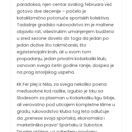
paradoksa, njen centar svakog februara već
gotovo dve decenije – počelo je
kataklizmično potonuće sportskih kolektiva.
Tadašnje gradsko rukovodstvo im je maltene
objavilo rat, višestrukim umanjenjem budžeta
u sred sezone dovelo do toga da jedan po
jedan dožive što takmičarski, što
egzistencijalni krah, ali u svom tom
propadanju, jedan privatni košarkaški klub,
osnovan svega četiri godine ranije, dospeo je
na prag istorijskog uspeha.
KK Fer plej iz Niša, za svega nekoliko poena
međusobne koš razlike, izgubio je trku sa
Slodesom za plasman u Košarkašku ligu Srbije,
ali verovatno pod uticajem kompletne klime u
gradu, rukovodstvo kluba tog leta odlučuje
da „prenese svoja sportska, ekonomska i
marketinška prava“ Spartaku iz Subotice.
Drugim rečima, uz određenu novčanu