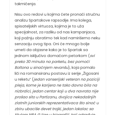
takmičenja.
Nisu ovo redovi u kojima ćete pronaći stručnu
analizu Spartakove rapsodije. Ima kolega,
spisateljskih virtuoza, kojima je to uža
specijalnost, za razliku od nas kampanjaca,
koji pažnju obratimo tek kad namirišemo neku
senzaciju ovog tipa. Oni će mnogo bolje
umeti da objasne kako je to Spartak sa
jednom isključivo domaćom petorkom (
svi
preko 30 minuta na parketu, bez pomoći
Boltona u sinoćnjem revanšu
), koja pomalo
liči na romansiranu postavu iz serije „Žigosani
u reketu“ (
jedan vanserijski veteran na poziciji
pleja, kome je karijera ne tako davno bila na
nizbrdici, jedan centar koji u dva navrata nije
prošao sito u Partizanu, dvojica nekadašnjih
zlatnih juniorskih reprezentativaca što sinoć u
zbiru ubaciše devet trojki, jedan lokalac sa
titulom NBA G lige u biografiji, koji odrađuje