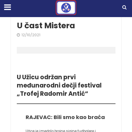
U čast Mistera
12/10/2021
U
Už
icu održan prvi
međunarodni dečji festival
„
T
rofej
R
adomir
A
ntić“
RAJEVAC: Bili smo kao braća
Užice je iznedrilo brojne sjajne fudbalere i