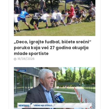
„Deco, igrajte fudbal, bićete srećni“
poruka koja već 27 godina okuplja
mlade sportiste
16/06/2026