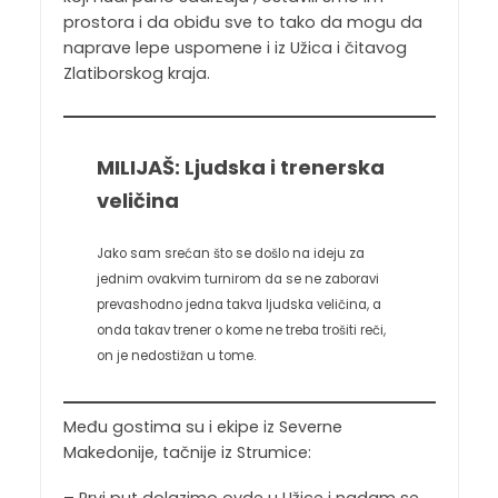
prostora i da obiđu sve to tako da mogu da
naprave lepe uspomene i iz Užica i čitavog
Zlatiborskog kraja.
MILIJAŠ: Ljudska i trenerska
veličina
Jako sam srećan što se došlo na ideju za
jednim ovakvim turnirom da se ne zaboravi
prevashodno jedna takva ljudska veličina, a
onda takav trener o kome ne treba trošiti reči,
on je nedostižan u tome.
Među gostima su i ekipe iz Severne
Makedonije, tačnije iz Strumice:
– Prvi put dolazimo ovde u Užice i nadam se