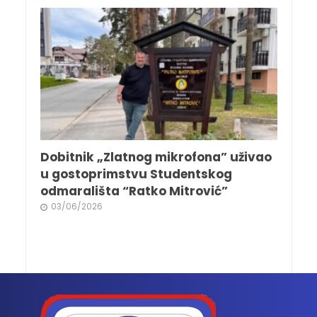
Dobitnik „Zlatnog mikrofona” uživao
u gostoprimstvu Studentskog
odmarališta “Ratko Mitrović”
03/06/2026