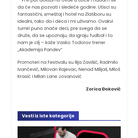
da će nas pozvati i sledeće godine. Utisci su
fantastični, smeštaj i hotel na Zlatiboru su
idealni, tako da i deca i mi uživamo. Ovakvi
turniri puno znače deci, pre svega da se
druže, da se upoznaju, da igraju fudbal i to
nam je cilj – kaže Vasko Todorov trener
„Akademija Pandev“
Promoteri na Festivalu su Ilija Zavišić, Radmilo
Ivančević, Milovan Rajevac, Nenad Milijaš, Miloš
Krasić i Milan Lane Jovanović
Zorica Đoković
Vesti iz iste kategorije