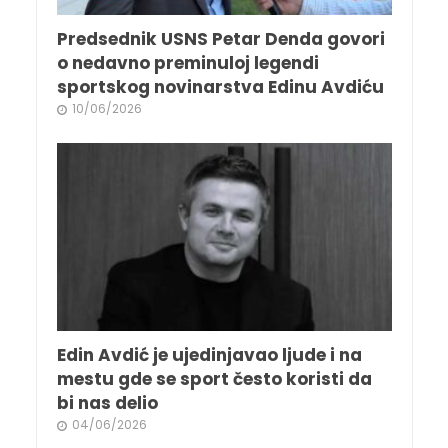
Predsednik USNS Petar Denda govori
o nedavno preminuloj legendi
sportskog novinarstva Edinu Avdiću
10/06/2026
Edin Avdić je ujedinjavao ljude i na
mestu gde se sport često koristi da
bi nas delio
04/06/2026