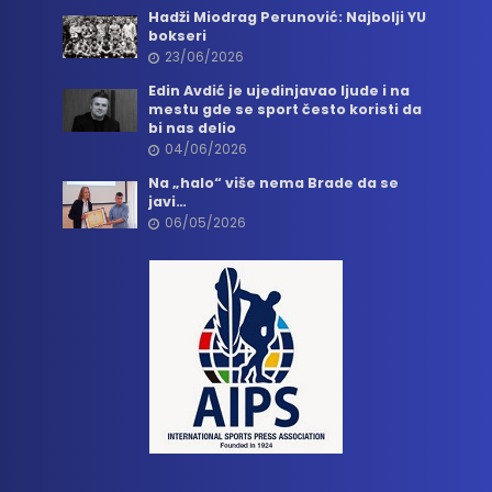
Hadži Miodrag Perunović: Najbolji YU
bokseri
23/06/2026
Edin Avdić je ujedinjavao ljude i na
mestu gde se sport često koristi da
bi nas delio
04/06/2026
Na „halo“ više nema Brade da se
javi…
06/05/2026