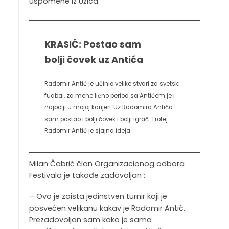
uspomene iz Užica.
KRASIĆ: Postao sam
bolji čovek uz Antića
Radomir Antić je učinio velike stvari za svetski
fudbal, za mene lično period sa Antićem je i
najbolji u mojoj karijeri. Uz Radomira Antića
sam postao i bolji čovek i bolji igrač. Trofej
Radomir Antić je sjajna ideja
Milan Čabrić član Organizacionog odbora
Festivala je takođe zadovoljan :
– Ovo je zaista jedinstven turnir koji je
posvećen velikanu kakav je Radomir Antić.
Prezadovoljan sam kako je sama