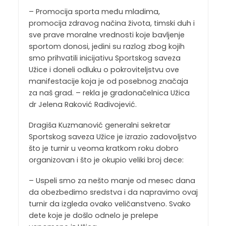
– Promocija sporta među mladima,
promocija zdravog načina života, timski duh i
sve prave moralne vrednosti koje bavljenje
sportom donosi, jedini su razlog zbog kojih
smo prihvatili inicijativu Sportskog saveza
Užice i doneli odluku o pokroviteljstvu ove
manifestacije koja je od posebnog značaja
za naš grad. – rekla je gradonačelnica Užica
dr Jelena Raković Radivojević.
Dragiša Kuzmanović generalni sekretar
Sportskog saveza Užice je izrazio zadovoljstvo
što je turnir u veoma kratkom roku dobro
organizovan i što je okupio veliki broj dece:
– Uspeli smo za nešto manje od mesec dana
da obezbedimo sredstva i da napravimo ovaj
turnir da izgleda ovako veličanstveno. Svako
dete koje je došlo odnelo je prelepe