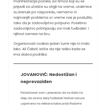
manifestacija počela, svi timovi koji su se
prijavili za učešće su stigli na vreme, utakmice
su krenule po rasporedu, nemamo ni
najmanjih problema a i vreme nas je poslužilo,
tako da je zadovoljstvo potpuno. Posebno
zadovoljstvo pričinjavaju ovi mali fudbaleri i
njihovi osmesi na licu.
Organizovati ovakav jedan turnir nije ni malo
lako. Ali Čabrić ističe da nije teško kada se
ima dobra podrška:
JOVANOVIĆ: Nedostižan i
neprevaziđen
Počastvovan sam i presrećan što se došlo na
ideju da se kroz dečji fudbalski festival sačuva
uspomena na velikana kakav je bio Radomir