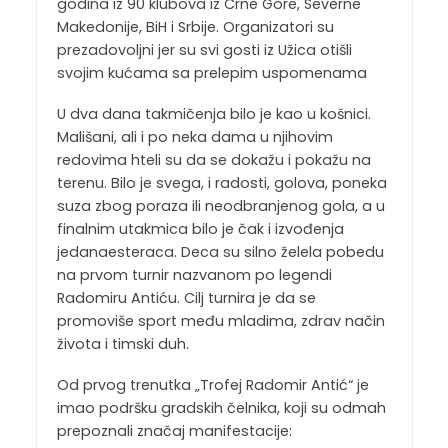
godina iz 90 klubova iz Crne Gore, Severne
Makedonije, BiH i Srbije. Organizatori su
prezadovoljni jer su svi gosti iz Užica otišli
svojim kućama sa prelepim uspomenama
U dva dana takmičenja bilo je kao u košnici.
Mališani, ali i po neka dama u njihovim
redovima hteli su da se dokažu i pokažu na
terenu. Bilo je svega, i radosti, golova, poneka
suza zbog poraza ili neodbranjenog gola, a u
finalnim utakmica bilo je čak i izvođenja
jedanaesteraca. Deca su silno želela pobedu
na prvom turnir nazvanom po legendi
Radomiru Antiću. Cilj turnira je da se
promoviše sport među mladima, zdrav način
života i timski duh.
Od prvog trenutka „Trofej Radomir Antić“ je
imao podršku gradskih čelnika, koji su odmah
prepoznali značaj manifestacije: