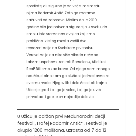
sportiste, ali sigurno je najveće ime među
njima Radomir Antić. Zato ga moramo
sačuvati od zaborava. Mislim da je 2010.
godine bila jedinstvena siguracija u svetu, da
smo u isto vreme nas dvojica koji smo
praktično iz istog mesta vodili dve
reprezentacije na Svetskom prvenstvu.
Verovatno je da niko više nikada neće sa
takvim uspehom trenirati Barselonu, Atletiko i
Real! Bili smo kao braća. Od njega sam mnogo
naučio, stalno sam ga slušao i jednostavno za
sve mu hvala! Njegov lik i delo će ostati trajno .
Užice je grad koji ga je voleo, koji ga je uvek
prihvatao i gde je on najradije dolazio.
U Užicu je održan prvi Međunarodni dečji
festival „Trofej Radomir Antić“ . Festival je
okupio 1200 mališana, uzrasta od 7 do 12