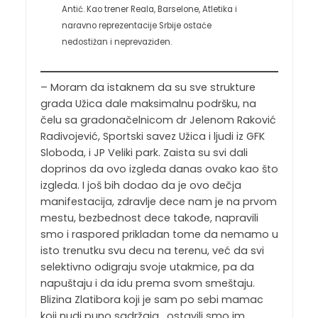
Antić. Kao trener Reala, Barselone, Atletika i
naravno reprezentacije Srbije ostaće
nedostižan i neprevaziđen.
– Moram da istaknem da su sve strukture
grada Užica dale maksimalnu podršku, na
čelu sa gradonačelnicom dr Jelenom Raković
Radivojević, Sportski savez Užica i ljudi iz GFK
Sloboda, i JP Veliki park. Zaista su svi dali
doprinos da ovo izgleda danas ovako kao što
izgleda. I još bih dodao da je ovo dečja
manifestacija, zdravlje dece nam je na prvom
mestu, bezbednost dece takođe, napravili
smo i raspored prikladan tome da nemamo u
isto trenutku svu decu na terenu, već da svi
selektivno odigraju svoje utakmice, pa da
napuštaju i da idu prema svom smeštaju.
Blizina Zlatibora koji je sam po sebi mamac
koji nudi puno sadržaja , ostavili smo im