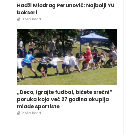
Hadži Miodrag Perunović: Najbolji YU
bokseri
3 Min Read
„Deco, igrajte fudbal, bićete srećni“
poruka koja već 27 godina okuplja
mlade sportiste
2 Min Read