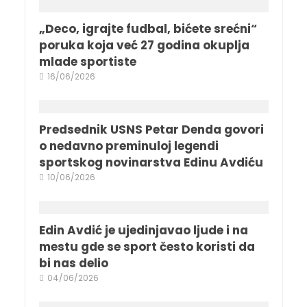
„Deco, igrajte fudbal, bićete srećni“
poruka koja već 27 godina okuplja
mlade sportiste
16/06/2026
Predsednik USNS Petar Denda govori
o nedavno preminuloj legendi
sportskog novinarstva Edinu Avdiću
10/06/2026
Edin Avdić je ujedinjavao ljude i na
mestu gde se sport često koristi da
bi nas delio
04/06/2026