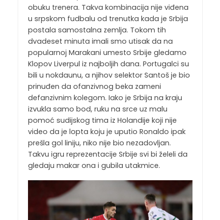
obuku trenera. Takva kombinacija nije viđena
u srpskom fudbalu od trenutka kada je Srbija
postala samostalna zemlja. Tokom tih
dvadeset minuta imali smo utisak da na
popularnoj Marakani umesto Srbije gledamo
Klopov Liverpul iz najboljih dana. Portugalci su
bili u nokdaunu, a njihov selektor Santoš je bio
prinuđen da ofanzivnog beka zameni
defanzivnim kolegom. Iako je Srbija na kraju
izvukla samo bod, ruku na srce uz malu
pomoć sudijskog tima iz Holandije koji nije
video da je lopta koju je uputio Ronaldo ipak
prešla gol liniju, niko nije bio nezadovljan.
Takvu igru reprezentacije Srbije svi bi želeli da
gledaju makar ona i gubila utakmice.