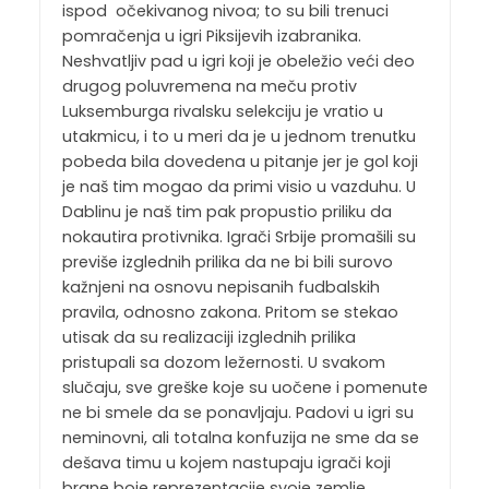
ispod očekivanog nivoa; to su bili trenuci
pomračenja u igri Piksijevih izabranika.
Neshvatljiv pad u igri koji je obeležio veći deo
drugog poluvremena na meču protiv
Luksemburga rivalsku selekciju je vratio u
utakmicu, i to u meri da je u jednom trenutku
pobeda bila dovedena u pitanje jer je gol koji
je naš tim mogao da primi visio u vazduhu. U
Dablinu je naš tim pak propustio priliku da
nokautira protivnika. Igrači Srbije promašili su
previše izglednih prilika da ne bi bili surovo
kažnjeni na osnovu nepisanih fudbalskih
pravila, odnosno zakona. Pritom se stekao
utisak da su realizaciji izglednih prilika
pristupali sa dozom ležernosti. U svakom
slučaju, sve greške koje su uočene i pomenute
ne bi smele da se ponavljaju. Padovi u igri su
neminovni, ali totalna konfuzija ne sme da se
dešava timu u kojem nastupaju igrači koji
brane boje reprezentacije svoje zemlje.