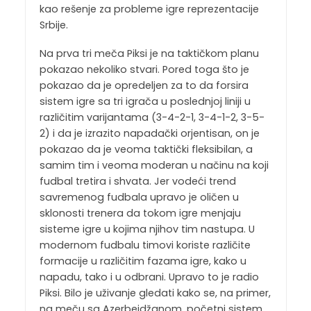
kao rešenje za probleme igre reprezentacije
Srbije.
Na prva tri meča Piksi je na taktičkom planu
pokazao nekoliko stvari. Pored toga što je
pokazao da je opredeljen za to da forsira
sistem igre sa tri igrača u poslednjoj liniji u
različitim varijantama (3-4-2-1, 3-4-1-2, 3-5-
2) i da je izrazito napadački orjentisan, on je
pokazao da je veoma taktički fleksibilan, a
samim tim i veoma moderan u načinu na koji
fudbal tretira i shvata. Jer vodeći trend
savremenog fudbala upravo je oličen u
sklonosti trenera da tokom igre menjaju
sisteme igre u kojima njihov tim nastupa. U
modernom fudbalu timovi koriste različite
formacije u različitim fazama igre, kako u
napadu, tako i u odbrani. Upravo to je radio
Piksi. Bilo je uživanje gledati kako se, na primer,
na meču sa Azerbejdžanom, početni sistem