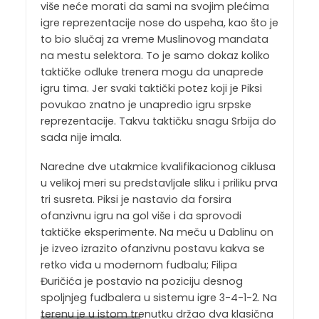
više neće morati da sami na svojim plećima
igre reprezentacije nose do uspeha, kao što je
to bio slučaj za vreme Muslinovog mandata
na mestu selektora. To je samo dokaz koliko
taktičke odluke trenera mogu da unaprede
igru tima. Jer svaki taktički potez koji je Piksi
povukao znatno je unapredio igru srpske
reprezentacije. Takvu taktičku snagu Srbija do
sada nije imala.
Naredne dve utakmice kvalifikacionog ciklusa
u velikoj meri su predstavljale sliku i priliku prva
tri susreta. Piksi je nastavio da forsira
ofanzivnu igru na gol više i da sprovodi
taktičke eksperimente. Na meču u Dablinu on
je izveo izrazito ofanzivnu postavu kakva se
retko viđa u modernom fudbalu; Filipa
Đuričića je postavio na poziciju desnog
spoljnjeg fudbalera u sistemu igre 3-4-1-2. Na
terenu je u istom trenutku držao dva klasična