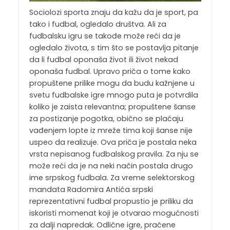
Sociolozi sporta znaju da kažu da je sport, pa
tako i fudbal, ogledalo društva. Ali za
fudbalsku igru se takođe može reći da je
ogledalo života, s tim što se postavlja pitanje
da li fudbal oponaša život ili život nekad
oponaša fudbal. Upravo priča o tome kako
propuštene prilike mogu da budu kažnjene u
svetu fudbalske igre mnogo puta je potvrdila
koliko je zaista relevantna; propuštene šanse
za postizanje pogotka, obično se plaćaju
vađenjem lopte iz mreže tima koji šanse nije
uspeo da realizuje. Ova priča je postala neka
vrsta nepisanog fudbalskog pravila. Za nju se
može reći da je na neki način postala drugo
ime srpskog fudbala. Za vreme selektorskog
mandata Radomira Antića srpski
reprezentativni fudbal propustio je priliku da
iskoristi momenat koji je otvarao mogućnosti
za dalji napredak. Odlične igre, praćene