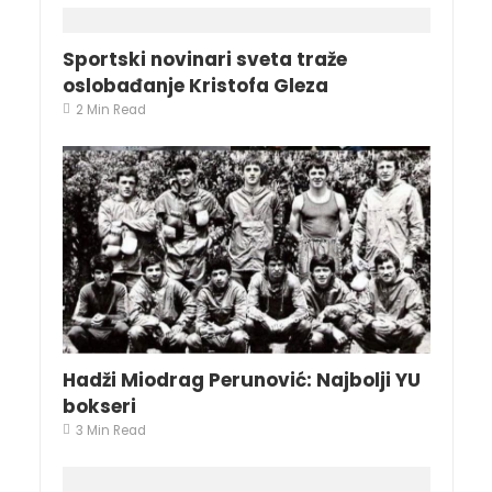
Sportski novinari sveta traže
oslobađanje Kristofa Gleza
2 Min Read
Hadži Miodrag Perunović: Najbolji YU
bokseri
3 Min Read