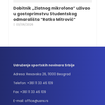
Dobitnik „Zlatnog mikrofona” uživao
u gostoprimstvu Studentskog
odmarališta “Ratko Mitrović”
03/06/2026
Udruženje sportskih novinara Srbije
Adresa: Resavska 28, 11000 Beograd
Telefon: +381 11 33 46 109
Fax: +381 11 33 46 109
E-mail: office@usns.rs