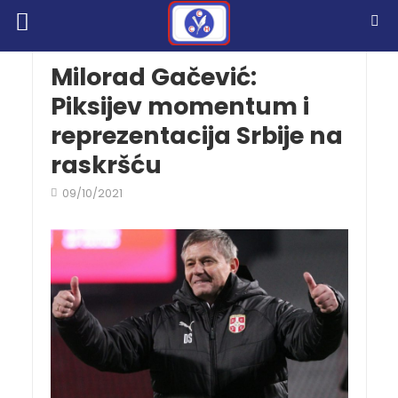
Milorad Gačević:
Piksijev momentum i
reprezentacija Srbije na
raskršću
09/10/2021