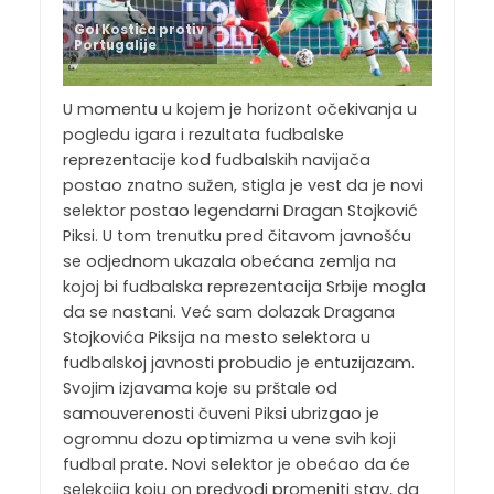
Gol Kostića protiv
Portugalije
U momentu u kojem je horizont očekivanja u
pogledu igara i rezultata fudbalske
reprezentacije kod fudbalskih navijača
postao znatno sužen, stigla je vest da je novi
selektor postao legendarni Dragan Stojković
Piksi. U tom trenutku pred čitavom javnošću
se odjednom ukazala obećana zemlja na
kojoj bi fudbalska reprezentacija Srbije mogla
da se nastani. Već sam dolazak Dragana
Stojkovića Piksija na mesto selektora u
fudbalskoj javnosti probudio je entuzijazam.
Svojim izjavama koje su prštale od
samouverenosti čuveni Piksi ubrizgao je
ogromnu dozu optimizma u vene svih koji
fudbal prate. Novi selektor je obećao da će
selekcija koju on predvodi promeniti stav, da