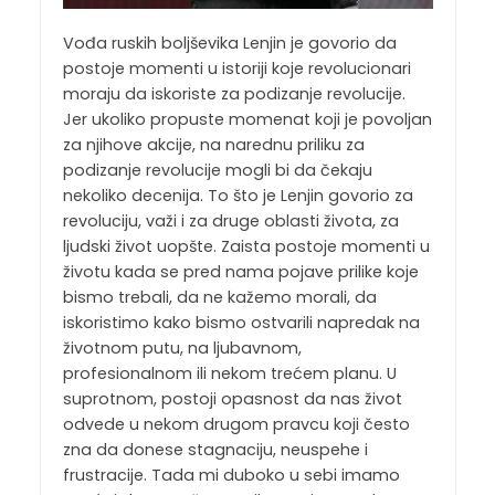
Vođa ruskih boljševika Lenjin je govorio da
postoje momenti u istoriji koje revolucionari
moraju da iskoriste za podizanje revolucije.
Jer ukoliko propuste momenat koji je povoljan
za njihove akcije, na narednu priliku za
podizanje revolucije mogli bi da čekaju
nekoliko decenija. To što je Lenjin govorio za
revoluciju, važi i za druge oblasti života, za
ljudski život uopšte. Zaista postoje momenti u
životu kada se pred nama pojave prilike koje
bismo trebali, da ne kažemo morali, da
iskoristimo kako bismo ostvarili napredak na
životnom putu, na ljubavnom,
profesionalnom ili nekom trećem planu. U
suprotnom, postoji opasnost da nas život
odvede u nekom drugom pravcu koji često
zna da donese stagnaciju, neuspehe i
frustracije. Tada mi duboko u sebi imamo