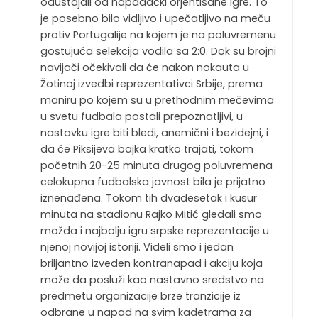
odustajali od napadački orjentisane igre. To
je posebno bilo vidljivo i upečatljivo na meču
protiv Portugalije na kojem je na poluvremenu
gostujuća selekcija vodila sa 2:0. Dok su brojni
navijači očekivali da će nakon nokauta u
Žotinoj izvedbi reprezentativci Srbije, prema
maniru po kojem su u prethodnim mečevima
u svetu fudbala postali prepoznatljivi, u
nastavku igre biti bledi, anemični i bezidejni, i
da će Piksijeva bajka kratko trajati, tokom
početnih 20-25 minuta drugog poluvremena
celokupna fudbalska javnost bila je prijatno
iznenađena. Tokom tih dvadesetak i kusur
minuta na stadionu Rajko Mitić gledali smo
možda i najbolju igru srpske reprezentacije u
njenoj novijoj istoriji. Videli smo i jedan
briljantno izveden kontranapad i akciju koja
može da posluži kao nastavno sredstvo na
predmetu organizacije brze tranzicije iz
odbrane u napad na svim kadetrama za