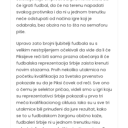
će igrati fudbal, da će na terenu napadati
svakog protivnika i da ni u jednom trenutku
neće odstupati od načina igre koji je
odabrala, bez obzira na to šta na semaforu
piše.
Upravo zato brojni ljubitelji fudbala su s
velikim nestrpljenjem očekivali da vide da li će
Piksijeve reči biti samo prazna obećanja ili će
fudbalska reprezentacija Srbije zaista krenuti
novim stazama. Prvih nekoliko utakmica na
početku kvalifikacija za Svetsko prvenstvo
pokazale su da je Piksi čovek od reči. Sve ono
o čemu je selektor pričao, videli smo u igri koju
su reprezentativci Srbije pokazali u prva tri
meča kvalifikacionog ciklusa. Iako su u sve tri
utakmice bili prinuđeni da jure rezultat, kako
se to u fudbalskom žargonu obično kaže,
fudbaleri Srbije ni u jednom trenutku nisu