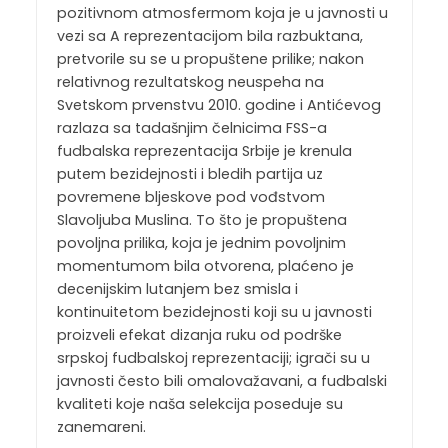
pozitivnom atmosfermom koja je u javnosti u
vezi sa A reprezentacijom bila razbuktana,
pretvorile su se u propuštene prilike; nakon
relativnog rezultatskog neuspeha na
Svetskom prvenstvu 2010. godine i Antićevog
razlaza sa tadašnjim čelnicima FSS-a
fudbalska reprezentacija Srbije je krenula
putem bezidejnosti i bledih partija uz
povremene bljeskove pod vođstvom
Slavoljuba Muslina. To što je propuštena
povoljna prilika, koja je jednim povoljnim
momentumom bila otvorena, plaćeno je
decenijskim lutanjem bez smisla i
kontinuitetom bezidejnosti koji su u javnosti
proizveli efekat dizanja ruku od podrške
srpskoj fudbalskoj reprezentaciji; igrači su u
javnosti često bili omalovažavani, a fudbalski
kvaliteti koje naša selekcija poseduje su
zanemareni.