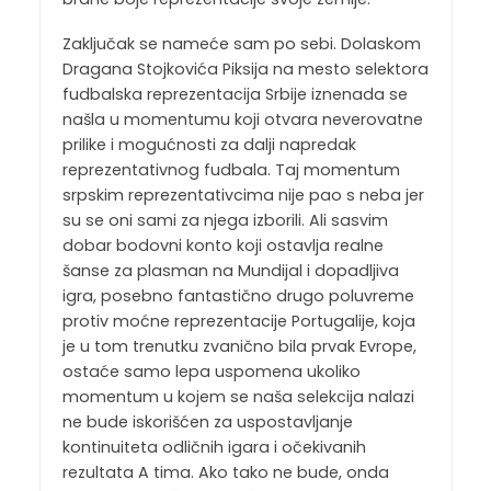
Zaključak se nameće sam po sebi. Dolaskom
Dragana Stojkovića Piksija na mesto selektora
fudbalska reprezentacija Srbije iznenada se
našla u momentumu koji otvara neverovatne
prilike i mogućnosti za dalji napredak
reprezentativnog fudbala. Taj momentum
srpskim reprezentativcima nije pao s neba jer
su se oni sami za njega izborili. Ali sasvim
dobar bodovni konto koji ostavlja realne
šanse za plasman na Mundijal i dopadljiva
igra, posebno fantastično drugo poluvreme
protiv moćne reprezentacije Portugalije, koja
je u tom trenutku zvanično bila prvak Evrope,
ostaće samo lepa uspomena ukoliko
momentum u kojem se naša selekcija nalazi
ne bude iskorišćen za uspostavljanje
kontinuiteta odličnih igara i očekivanih
rezultata A tima. Ako tako ne bude, onda