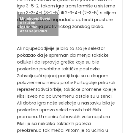
igre 3-5-2, tokom igre transformiše u sisteme
igre 3-2-4-1 (3-2-5) ili 2-3-4-1 (2-3-5) s ciljem
Milinković Savić
da četvorka iza napadača optereti prostore
okružen
između linija protivničkog zonskog bloka.
igračima
Azerbejdžana
Ali najupečatljivije je bilo to što je selektor
pokazao da je spreman da menja taktičke
odluke i da ispravlja greške koje su bile
posledica prvobitne taktičke postavke.
Zahvaljujući sjajnoj partiji koju su u drugom
poluvremenu meča protiv Portugalije prikazali
reprezentativci Srbije, taktičke promene koje je
Piksi izveo na poluvremenu ostale su u senci.
Ali dobra igra naše selekcije u nastavku bila je
posledica upravo selektorovih taktičkih
promena. U maniru šahovskih velemajstora
Piksi je sa nekoliko taktičkih poteza
preokrenuo tok meča. Pritom je to učinio u