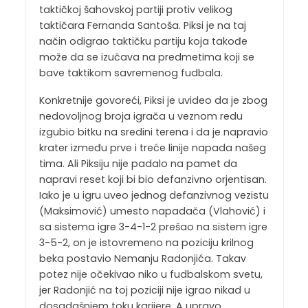
taktičkoj šahovskoj partiji protiv velikog
taktičara Fernanda Santoša. Piksi je na taj
način odigrao taktičku partiju koja takođe
može da se izučava na predmetima koji se
bave taktikom savremenog fudbala.
Konkretnije govoreći, Piksi je uvideo da je zbog
nedovoljnog broja igrača u veznom redu
izgubio bitku na sredini terena i da je napravio
krater između prve i treće linije napada našeg
tima. Ali Piksiju nije padalo na pamet da
napravi reset koji bi bio defanzivno orjentisan.
Iako je u igru uveo jednog defanzivnog vezistu
(Maksimović) umesto napadača (Vlahović) i
sa sistema igre 3-4-1-2 prešao na sistem igre
3-5-2, on je istovremeno na poziciju krilnog
beka postavio Nemanju Radonjića. Takav
potez nije očekivao niko u fudbalskom svetu,
jer Radonjić na toj poziciji nije igrao nikad u
dosadašnjem toku karijere. A upravo