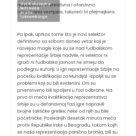
Gol Aleksandra
napadača i tri kreativna i ofanzivno
Mitrovića
orjentisana veznjaka, takoreći tri plejmejkera.
protiv
Luksemburga
Pa ipak, uprkos tome što je novi selektor
definitivno sa sobom doneo vetar koji je
razvejao magle koje su se nad fudbalskom
reprezentacije Srbije nadvile, ni selektor ni
igrači ni fudbalska javnost ne smeju da
podlegnu euforiji. U igri reprezentacije Srbije na
početku kvalifikacija za Mundijal ispoljili su se
problemi koji su bili evidentni. Oni su
prvenstveno bili ispoljeni u fazi odbrane. Na
prva tri meča kvalifikacija reprezentativci
Srbije su u defanzivnoj fazi igre napravili
brojne taktičke greške; neke od njih su bile
početničke. Poslednjih desetak minuta meča
protiv Republike Irske u Beogradu, tokom kojih
se naša reprezentacija panično branila, bili su