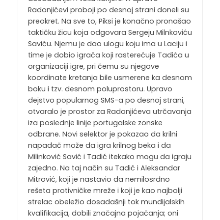
Radonjićevi proboji po desnoj strani doneli su
preokret. Na sve to, Piksi je konačno pronašao
taktičku žicu koja odgovara Sergeju Milnkoviću
Saviću. Njemu je dao ulogu koju ima u Laciju i
time je dobio igrača koji rasterećuje Tadića u
organizaciji igre, pri čemu su njegove
koordinate kretanja bile usmerene ka desnom
boku i tzv. desnom poluprostoru. Upravo
dejstvo popularnog SMS-a po desnoj strani,
otvaralo je prostor za Radonjićeva utrčavanja
iza poslednje linije portugalske zonske
odbrane. Novi selektor je pokazao da krilni
napadač može da igra krilnog beka i da
Milinković Savić i Tadić itekako mogu da igraju
zajedno. Na taj način su Tadić i Aleksandar
Mitrović, koji je nastavio da nemilosrdno
rešeta protivničke mreže i koji je kao najbolji
strelac obeležio dosadašnji tok mundijalskih
kvalifikacija, dobili značajna pojačanja; oni