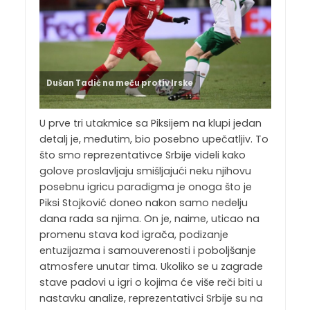
Dušan Tadić na meču protiv Irske
U prve tri utakmice sa Piksijem na klupi jedan
detalj je, međutim, bio posebno upečatljiv. To
što smo reprezentativce Srbije videli kako
golove proslavljaju smišljajući neku njihovu
posebnu igricu paradigma je onoga što je
Piksi Stojković doneo nakon samo nedelju
dana rada sa njima. On je, naime, uticao na
promenu stava kod igrača, podizanje
entuzijazma i samouverenosti i poboljšanje
atmosfere unutar tima. Ukoliko se u zagrade
stave padovi u igri o kojima će više reči biti u
nastavku analize, reprezentativci Srbije su na