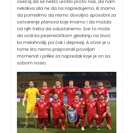
osećaj da se nešto urotilo protiv nas, da nam
nekakva sila ne da na napredujemo, ili znamo
da pomislimo da nismo dovoljno sposobni za
ostvarenje planova koje imamo i da možda
od njih treba da odustanemo. Sve to može
da vodi ka pesimističkom gledanju na život,
ka melahnoliji, pa čak i depresiji. A stvar je u
tome što nismo prepoznali povoljan
momenat i prilike za napredak koje je on sa
sobom nosio.
Foto FSS