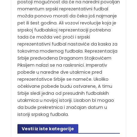
postoji mogućnost da će na naredni povoljan
momentum srpski reprezentativni fudbal
možda ponovo morati da čeka još najmanje
pet ili šest godina. Ali vozovi revolucije koja je
srpskoj fudbalskoj reprezentaciji potrebna
tada će možda već proći i srpski
reprezentativni fudbal nastaviće da kaska za
tokovima modernog fudbala. Reprezentacija
Srbije predvođena Draganom Stojkovićem
Piksijem nalazi se na raskrsnici. Imperativ
pobede u naredne dve utakmice pred
reprezentativce Srbije se nameće. Ukoliko
očekivane pobede budu ostvarene, A timu
Srbije sledi jedna od presudnih fudbalskih
utakmica u novijoj istoriji. Lisabon bi mogao
da bude prekretnica i značajan datum u
istoriji srpskog fudbala.
Vesti iz iste kategorije