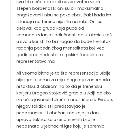
sva tri meča pokazali neverovatno visok
stepen borbenosti; oni su bili maksimalno
angažovani i nisu se pokolebali, čak i kada im
situacija na terenu nije išla na ruku. Oni su
delovali kao grupa koja puca od
samopouzdanja i odlučnosti da utakmicu reši
u svoju korist. To bi mogao da bude trenutak
rađanja pobedničkog mentaliteta koji već
godinama nedostaje srpskim fudbalskim
reprezentativcima.
Ali veoma bitno je to što reprezentacija Srbije
nije igrala samo za raju, nego nije zanemerila
ni taktiku. S obzirom na to da je trenersku
karijeru Dragan Stojković gradio u Aziji, daleko
iza očiju javnosti taktičkih analitičara iz Evrope,
njegov taktički stil predstavljao je
nepoznanicu. U obećanjima koja je dao
upravo taktika koju će primeniti bila je
nepoznata u jednačini igre koju je spremio