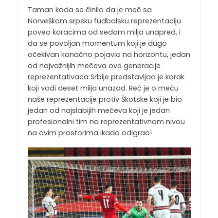
Taman kada se činilo da je meč sa
Norveškom srpsku fudbalsku reprezentaciju
poveo koracima od sedam milja unapred, i
da se povoljan momentum koji je dugo
očekivan konačno pojavio na horizontu, jedan
od najvažnijih mečeva ove generacije
reprezentativaca Srbije predstavljao je korak
koji vodi deset milja unazad. Reč je o meču
naše reprezentacije protiv Škotske koji je bio
jedan od najslabijih mečeva koji je jedan
profesionalni tim na reprezentativnom nivou
na ovim prostorima ikada odigrao!