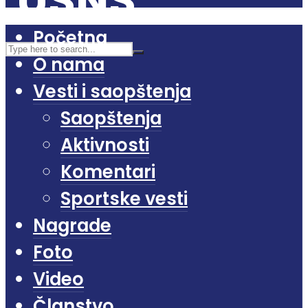
Početna
O nama
Vesti i saopštenja
Saopštenja
Aktivnosti
Komentari
Sportske vesti
Nagrade
Foto
Video
Članstvo