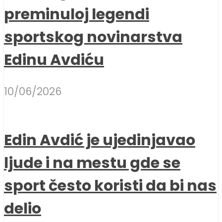
preminuloj legendi
sportskog novinarstva
Edinu Avdiću
10/06/2026
Edin Avdić je ujedinjavao
ljude i na mestu gde se
sport često koristi da bi nas
delio