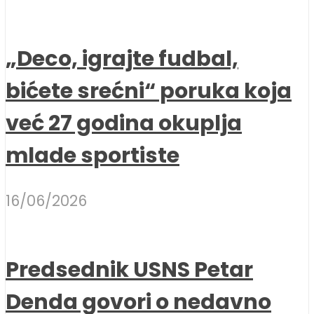
„Deco, igrajte fudbal,
bićete srećni“ poruka koja
već 27 godina okuplja
mlade sportiste
16/06/2026
Predsednik USNS Petar
Denda govori o nedavno