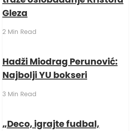
Gleza
2 Min Read
Hadži Miodrag Perunović:
Najbolji YU bokseri
3 Min Read
„Deco, igrajte fudbal,