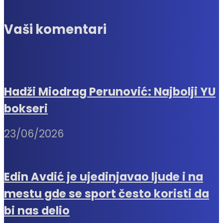
Vaši komentari
Hadži Miodrag Perunović: Najbolji YU
bokseri
23/06/2026
Edin Avdić je ujedinjavao ljude i na
mestu gde se sport često koristi da
bi nas delio