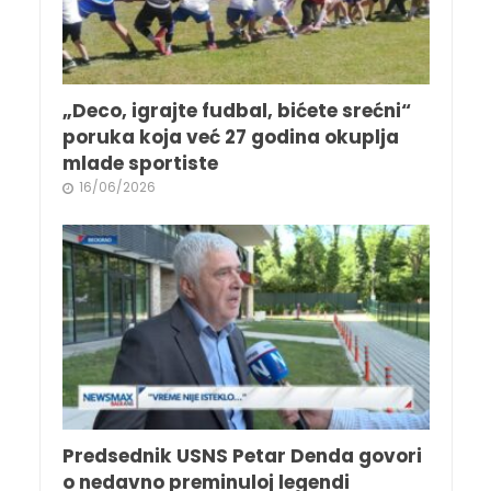
„Deco, igrajte fudbal, bićete srećni“
poruka koja već 27 godina okuplja
mlade sportiste
16/06/2026
Predsednik USNS Petar Denda govori
o nedavno preminuloj legendi