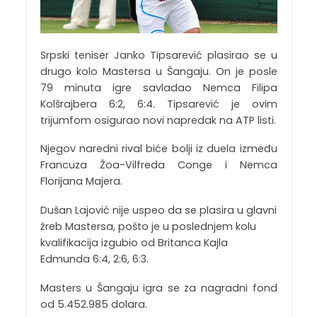
Srpski teniser Janko Tipsarević plasirao se u
drugo kolo Mastersa u Šangaju. On je posle
79 minuta igre savladao Nemca Filipa
Kolšrajbera 6:2, 6:4. Tipsarević je ovim
trijumfom osigurao novi napredak na ATP listi.
Njegov naredni rival biće bolji iz duela između
Francuza Žoa-Vilfreda Conge i Nemca
Florijana Majera.
Dušan Lajović nije uspeo da se plasira u glavni
žreb Mastersa, pošto je u poslednjem kolu
kvalifikacija izgubio od Britanca Kajla
Edmunda 6:4, 2:6, 6:3.
Masters u Šangaju igra se za nagradni fond
od 5.452.985 dolara.