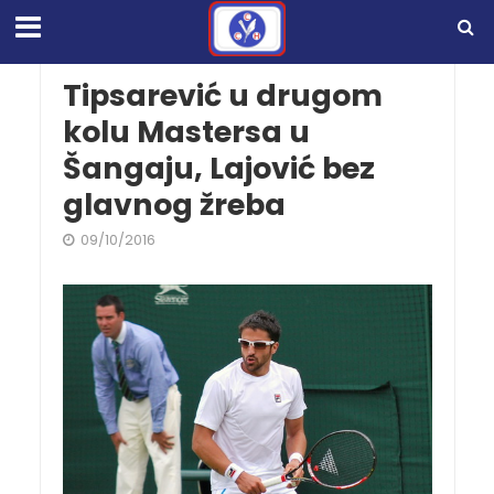
Tipsarević u drugom
kolu Mastersa u
Šangaju, Lajović bez
glavnog žreba
09/10/2016