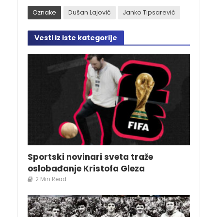
Oznake
Dušan Lajović
Janko Tipsarević
Vesti iz iste kategorije
Sportski novinari sveta traže
oslobađanje Kristofa Gleza
2 Min Read