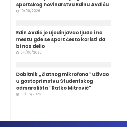
sportskog novinarstva Edinu Avdiću
10/06/2026
Edin Avdić je ujedinjavao ljude i na
mestu gde se sport često koristi da
bi nas delio
04/06/2026
Dobitnik „Zlatnog mikrofona” uživao
u gostoprimstvu Studentskog
odmarališta “Ratko Mitrović”
03/06/2026