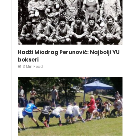
Hadži Miodrag Perunović: Najbolji YU
bokseri
3 Min Read