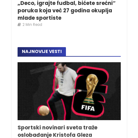
„Deco, igrajte fudbal, bićete srećni“
poruka koja već 27 godina okuplja
mlade sportiste
2 Min Read
NAJNOVIJE VESTI
Sportski novinari sveta traže
oslobađanje Kristofa Gleza