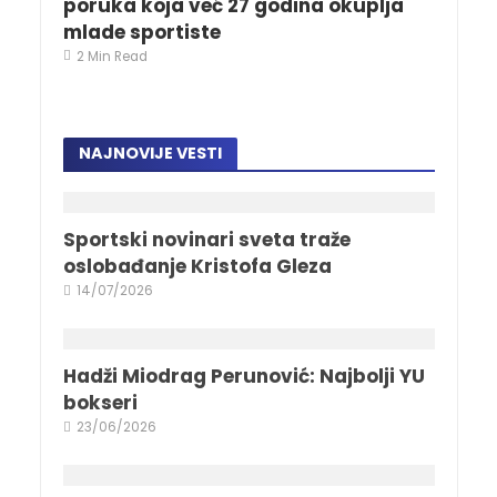
poruka koja već 27 godina okuplja
mlade sportiste
2 Min Read
NAJNOVIJE VESTI
Sportski novinari sveta traže
oslobađanje Kristofa Gleza
14/07/2026
Hadži Miodrag Perunović: Najbolji YU
bokseri
23/06/2026