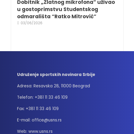
Dobitnik „Zlatnog mikrofona” uživao
u gostoprimstvu Studentskog
odmarališta “Ratko Mitrović”
03/06/2026
Udruženje sportskih novinara Srbije
Adresa: Resavska 28, 11000 Beograd
Telefon: +381 11 33 46 109
Fax: +381 11 33 46 109
E-mail: office@usns.rs
Web: www.usns.rs