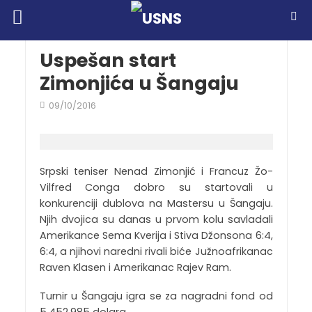
Uspešan start
Zimonjića u Šangaju
09/10/2016
Srpski teniser Nenad Zimonjić i Francuz Žo-
Vilfred Conga dobro su startovali u
konkurenciji dublova na Mastersu u Šangaju.
Njih dvojica su danas u prvom kolu savladali
Amerikance Sema Kverija i Stiva Džonsona 6:4,
6:4, a njihovi naredni rivali biće Južnoafrikanac
Raven Klasen i Amerikanac Rajev Ram.
Turnir u Šangaju igra se za nagradni fond od
5.452.985 dolara.