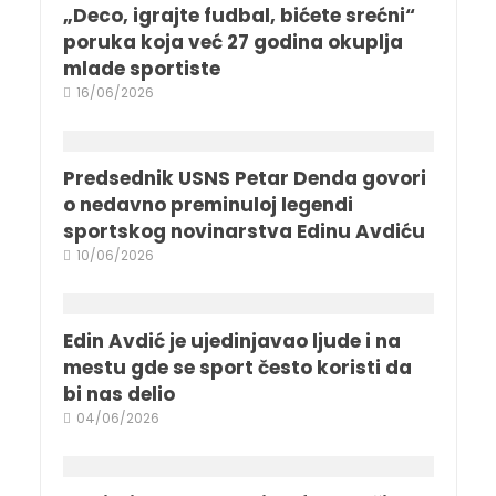
„Deco, igrajte fudbal, bićete srećni“
poruka koja već 27 godina okuplja
mlade sportiste
16/06/2026
Predsednik USNS Petar Denda govori
o nedavno preminuloj legendi
sportskog novinarstva Edinu Avdiću
10/06/2026
Edin Avdić je ujedinjavao ljude i na
mestu gde se sport često koristi da
bi nas delio
04/06/2026