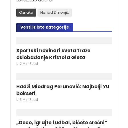
Oznake
Nenad Zimonjić
Vesti iz iste kategorije
Sportski novinari sveta traže
oslobađanje Kristofa Gleza
2 Min Read
Hadži Miodrag Perunović: Najbolji YU
bokseri
3 Min Read
„Deco, igrajte fudbal, bićete srećni“