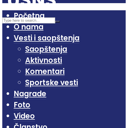
Početna
O nama
Vesti i saopštenja
Saopštenja
Aktivnosti
Komentari
Sportske vesti
Nagrade
Foto
Video
Članstvo