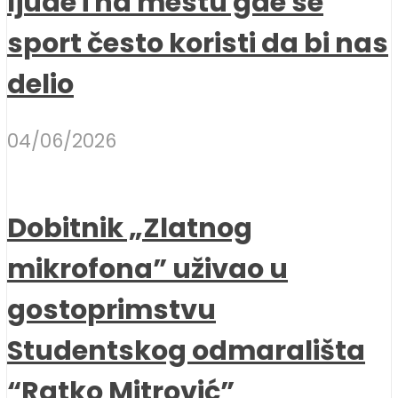
ljude i na mestu gde se
sport često koristi da bi nas
delio
04/06/2026
Dobitnik „Zlatnog
mikrofona” uživao u
gostoprimstvu
Studentskog odmarališta
“Ratko Mitrović”