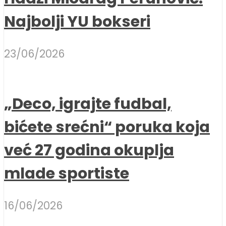
Najbolji YU bokseri
23/06/2026
„Deco, igrajte fudbal,
bićete srećni“ poruka koja
već 27 godina okuplja
mlade sportiste
16/06/2026