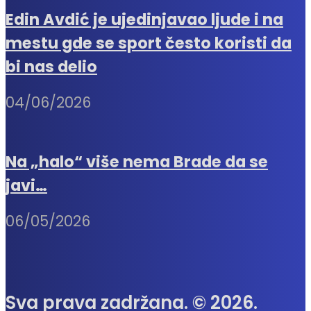
Edin Avdić je ujedinjavao ljude i na
mestu gde se sport često koristi da
bi nas delio
04/06/2026
Na „halo“ više nema Brade da se
javi…
06/05/2026
Sva prava zadržana. © 2026.