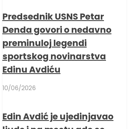
Predsednik USNS Petar
Denda govori o nedavno
preminuloj legendi
sportskog novinarstva
Edinu Avdiću
10/06/2026
Edin Avdić je ujedinjavao