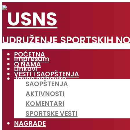
UDRUŽENJE SPORTSKIH NO
POČETNA
Impresum
O NAMA
Linkovi
VESTI I SAOPŠTENJA
Javne nabavke
SAOPŠTENJA
AKTIVNOSTI
KOMENTARI
SPORTSKE VESTI
NAGRADE