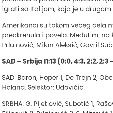
igrati sa Italijom, koja je u drugo
Amerikanci su tokom većeg dela meč
preokrenula i povela. Međutim, na kra
Prlainović, Milan Aleksić, Gavril Sub
SAD – Srbija 11:13 (0:0, 4:3, 2:2, 2:3 
SAD: Baron, Hoper 1, De Trejn 2, Ober
Holand. Selektor: Udovičić.
SRBHA: G. Pijetlović, Subotić 1, Rašov