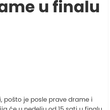
rame u finalu
ji, pošto je posle prave drame i
ja će u nedelju od 15 sati u finalu