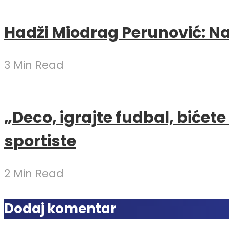
Hadži Miodrag Perunović: Naj
3 Min Read
„Deco, igrajte fudbal, bićet
sportiste
2 Min Read
Dodaj komentar