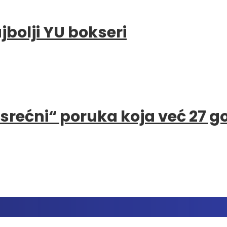
bolji YU bokseri
e srećni“ poruka koja već 27 