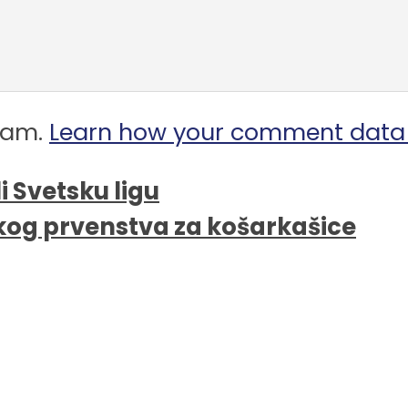
spam.
Learn how your comment data 
i Svetsku ligu
skog prvenstva za košarkašice