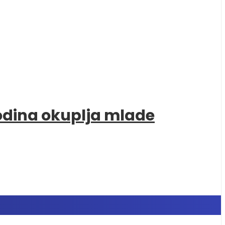
godina okuplja mlade