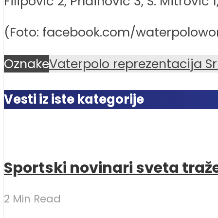
Filipović 2, Prlainović 3, S. Mitrović 1
(Foto: facebook.com/waterpolowo
Oznake
Vaterpolo reprezentacija Sr
Vesti iz iste kategorije
Sportski novinari sveta traž
2 Min Read