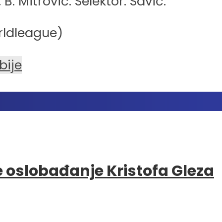
, B. Mitrović. Selektor: Savić.
rldleague)
bije
e oslobađanje Kristofa Gleza