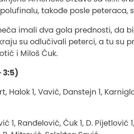
m polufinalu, takođe posle peteraca, 
a imali dva gola prednosti, da bi Sr
ju su odlučivali peterci, a tu su prec
otić i Miloš Ćuk.
– 3:5)
t, Halok 1, Vavić, Danstejn 1, Karnigla
ić 1, Ranđelović, Ćuk 1, D. Pijetlović 