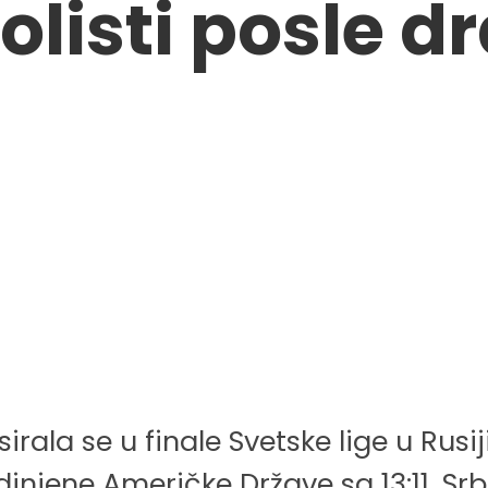
olisti posle d
irala se u finale Svetske lige u Rusi
njene Američke Države sa 13:11. Srbi