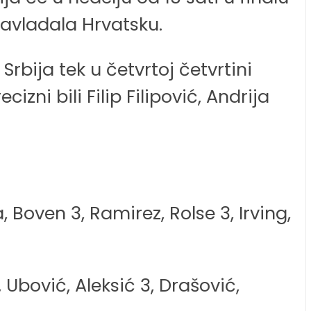
savladala Hrvatsku.
bija tek u četvrtoj četvrtini
izni bili Filip Filipović, Andrija
, Boven 3, Ramirez, Rolse 3, Irving,
1, Ubović, Aleksić 3, Drašović,