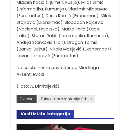
Mladen Kocić (Tjumen, Rusija), Miloš Simić
(Informatika, Rumunija), Vladimir Milosavac
(Euromotus), Denis Ramić (Ekonomac), Miloš
Stojković (Ekonomac), Slobodan Rajčević
(Nacional, Hrvatska), Marko Perić (Kaos,
Italija), Stefan Rakić (Informatika, Rumunija),
Andrija Stanković (Fon), Dragan Tomić
(Banka, Bejrut), Nikola Matijević (Ekonomac) i
Jovan Lazarević (Euromotus).
Na spisku nema povređenog Miodraga
Aksentijevića.
(Foto: A. Dimitrijević)
Oznake
Futsal reprezentacija Srbije
Vesti iz iste kategorije