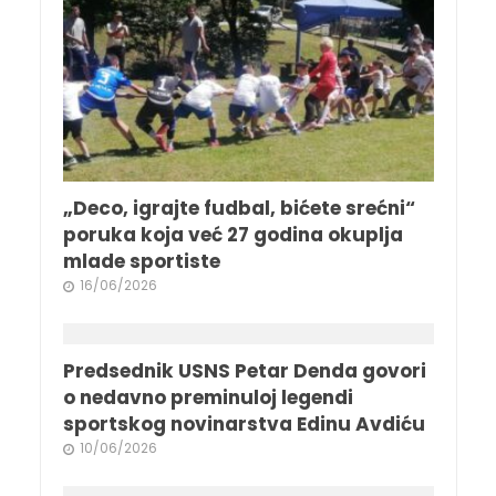
„Deco, igrajte fudbal, bićete srećni“
poruka koja već 27 godina okuplja
mlade sportiste
16/06/2026
Predsednik USNS Petar Denda govori
o nedavno preminuloj legendi
sportskog novinarstva Edinu Avdiću
10/06/2026