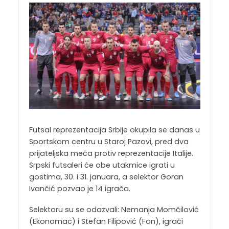
Futsal reprezentacija Srbije okupila se danas u
Sportskom centru u Staroj Pazovi, pred dva
prijateljska meča protiv reprezentacije Italije.
Srpski futsaleri će obe utakmice igrati u
gostima, 30. i 31. januara, a selektor Goran
Ivančić pozvao je 14 igrača.
Selektoru su se odazvali: Nemanja Momčilović
(Ekonomac) i Stefan Filipović (Fon), igrači