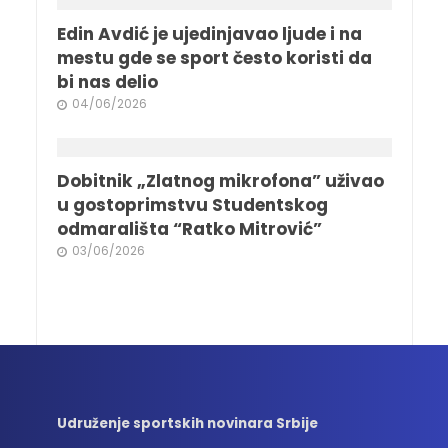
Edin Avdić je ujedinjavao ljude i na
mestu gde se sport često koristi da
bi nas delio
04/06/2026
Dobitnik „Zlatnog mikrofona” uživao
u gostoprimstvu Studentskog
odmarališta “Ratko Mitrović”
03/06/2026
Udruženje sportskih novinara Srbije