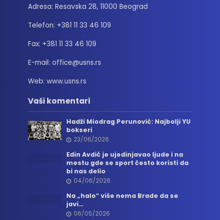
Adresa: Resavska 28, 11000 Beograd
Telefon: +381 11 33 46 109
Fax: +381 11 33 46 109
E-mail: office@usns.rs
Web: www.usns.rs
Vaši komentari
Hadži Miodrag Perunović: Najbolji YU
bokseri
23/06/2026
Edin Avdić je ujedinjavao ljude i na
mestu gde se sport često koristi da
bi nas delio
04/06/2026
Na „halo“ više nema Brade da se
javi…
06/05/2026