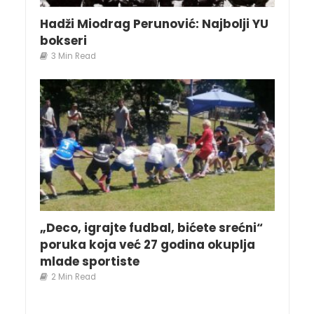
Hadži Miodrag Perunović: Najbolji YU
bokseri
3 Min Read
„Deco, igrajte fudbal, bićete srećni“
poruka koja već 27 godina okuplja
mlade sportiste
2 Min Read