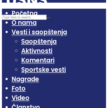
Početna
O nama
Vesti i saopštenja
Saopštenja
Aktivnosti
Komentari
Sportske vesti
Nagrade
Foto
Video
Članstvo