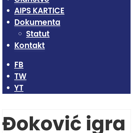
AIPS KARTICE
Dokumenta
Statut
Kontakt
FB
TW
YT
Đoković igra