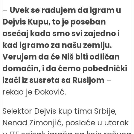
–
Uvek se radujem da igram u
Dejvis Kupu, to je poseban
osećaj kada smo svi zajedno i
kad igramo za našu zemlju.
Verujem da će Niš biti odličan
domaćin, i da ćemo pobednički
izaći iz susreta sa Rusijom
–
rekao je Đoković.
Selektor Dejvis kup tima Srbije,
Nenad Zimonjić, poslaće u utorak