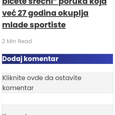
bićete srećni“ poruka koja
već 27 godina okuplja
mlade sportiste
2 Min Read
Dodaj komentar
Kliknite ovde da ostavite
komentar