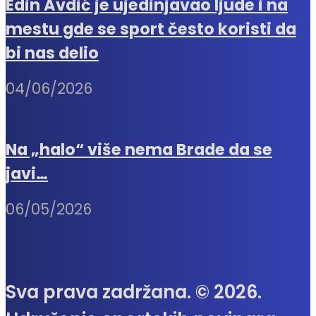
Edin Avdić je ujedinjavao ljude i na
mestu gde se sport često koristi da
bi nas delio
04/06/2026
Na „halo“ više nema Brade da se
javi…
06/05/2026
Sva prava zadržana. © 2026.