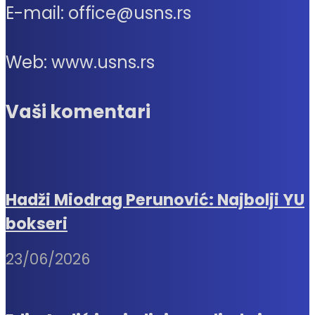
E-mail: office@usns.rs
Web: www.usns.rs
Vaši komentari
Hadži Miodrag Perunović: Najbolji YU
bokseri
23/06/2026