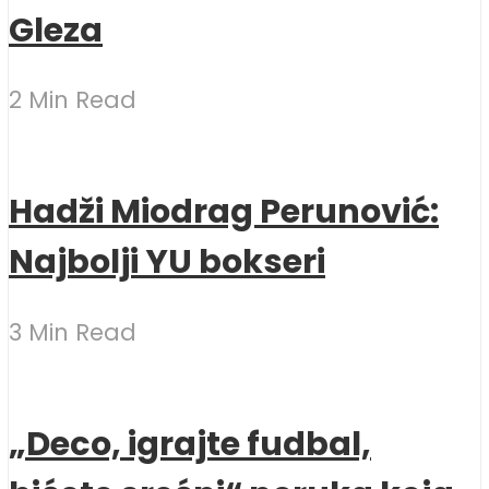
Gleza
2 Min Read
Hadži Miodrag Perunović:
Najbolji YU bokseri
3 Min Read
„Deco, igrajte fudbal,