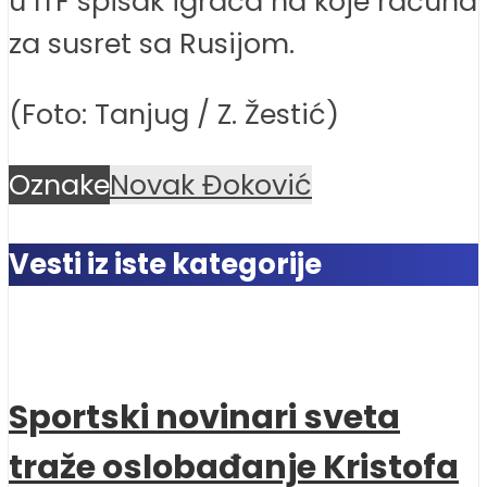
u ITF spisak igrača na koje računa
za susret sa Rusijom.
(Foto: Tanjug / Z. Žestić)
Oznake
Novak Đoković
Vesti iz iste kategorije
Sportski novinari sveta
traže oslobađanje Kristofa