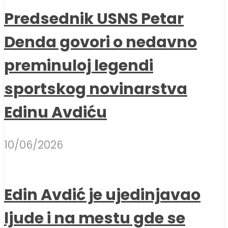
Predsednik USNS Petar
Denda govori o nedavno
preminuloj legendi
sportskog novinarstva
Edinu Avdiću
10/06/2026
Edin Avdić je ujedinjavao
ljude i na mestu gde se