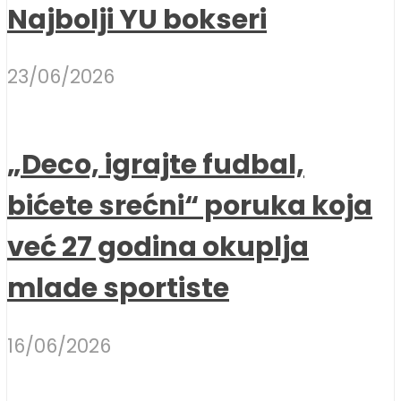
Najbolji YU bokseri
23/06/2026
„Deco, igrajte fudbal,
bićete srećni“ poruka koja
već 27 godina okuplja
mlade sportiste
16/06/2026