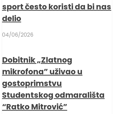
sport često koristi da bi nas
delio
04/06/2026
Dobitnik „Zlatnog
mikrofona” uživao u
gostoprimstvu
Studentskog odmarališta
“Ratko Mitrović”