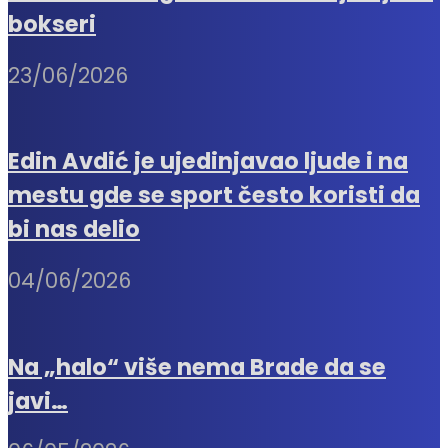
bokseri
23/06/2026
Edin Avdić je ujedinjavao ljude i na
mestu gde se sport često koristi da
bi nas delio
04/06/2026
Na „halo“ više nema Brade da se
javi…