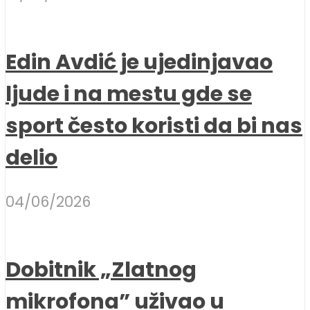
Edin Avdić je ujedinjavao
ljude i na mestu gde se
sport često koristi da bi nas
delio
04/06/2026
Dobitnik „Zlatnog
mikrofona” uživao u