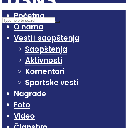
Početna
O nama
Vesti i saopštenja
Saopštenja
Aktivnosti
Komentari
Sportske vesti
Nagrade
Foto
Video
Članstvo