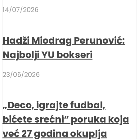
14/07/2026
Hadži Miodrag Perunović:
Najbolji YU bokseri
23/06/2026
„Deco, igrajte fudbal,
bićete srećni“ poruka koja
već 27 godina okuplja