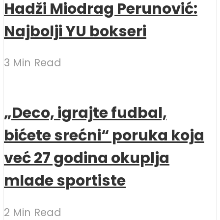
Hadži Miodrag Perunović:
Najbolji YU bokseri
3 Min Read
„Deco, igrajte fudbal,
bićete srećni“ poruka koja
već 27 godina okuplja
mlade sportiste
2 Min Read