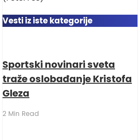
Vesti iz iste kategorije
Sportski novinari sveta
traže oslobađanje Kristofa
Gleza
2 Min Read