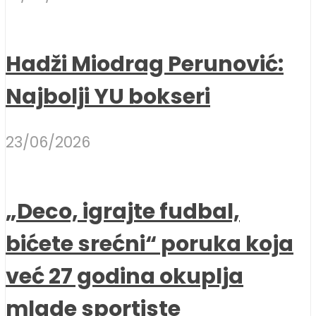
Hadži Miodrag Perunović:
Najbolji YU bokseri
23/06/2026
„Deco, igrajte fudbal,
bićete srećni“ poruka koja
već 27 godina okuplja
mlade sportiste