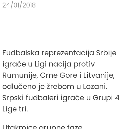
24/01/2018
Fudbalska reprezentacija Srbije
igraće u Ligi nacija protiv
Rumunije, Crne Gore i Litvanije,
odlučeno je žrebom u Lozani.
Srpski fudbaleri igraće u Grupi 4
Lige tri.
Utakmice grupne faze