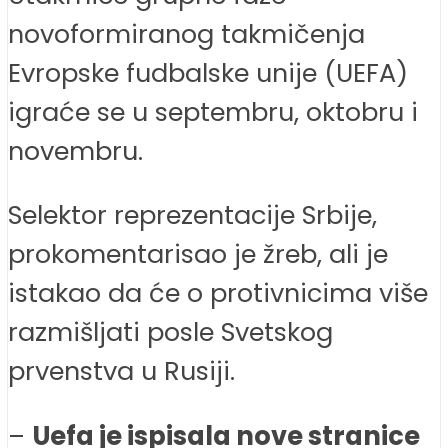
novoformiranog takmičenja
Evropske fudbalske unije (UEFA)
igraće se u septembru, oktobru i
novembru.
Selektor reprezentacije Srbije,
prokomentarisao je žreb, ali je
istakao da će o protivnicima više
razmišljati posle Svetskog
prvenstva u Rusiji.
–
Uefa je ispisala nove stranice