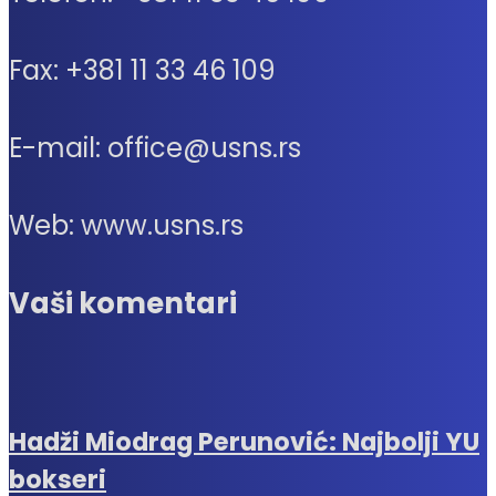
Fax: +381 11 33 46 109
E-mail: office@usns.rs
Web: www.usns.rs
Vaši komentari
Hadži Miodrag Perunović: Najbolji YU
bokseri