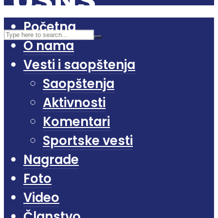
Početna
O nama
Vesti i saopštenja
Saopštenja
Aktivnosti
Komentari
Sportske vesti
Nagrade
Foto
Video
Članstvo