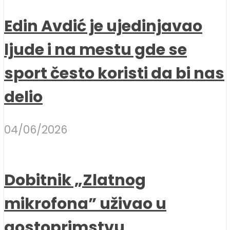
Edin Avdić je ujedinjavao
ljude i na mestu gde se
sport često koristi da bi nas
delio
04/06/2026
Dobitnik „Zlatnog
mikrofona” uživao u
gostoprimstvu