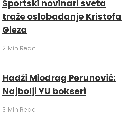
Sportski novinari sveta
traže oslobađanje Kristofa
Gleza
2 Min Read
Hadži Miodrag Perunović:
Najbolji YU bokseri
3 Min Read