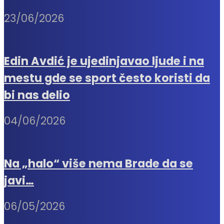
23/06/2026
Edin Avdić je ujedinjavao ljude i na
mestu gde se sport često koristi da
bi nas delio
04/06/2026
Na „halo“ više nema Brade da se
javi…
06/05/2026