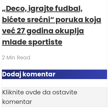
„Deco, igrajte fudbal,
bićete srećni“ poruka koja
već 27 godina okuplja
mlade sportiste
2 Min Read
Dodaj komentar
Kliknite ovde da ostavite
komentar