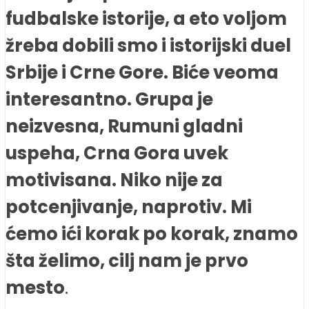
fudbalske istorije, a eto voljom
žreba dobili smo i istorijski duel
Srbije i Crne Gore. Biće veoma
interesantno. Grupa je
neizvesna, Rumuni gladni
uspeha, Crna Gora uvek
motivisana. Niko nije za
potcenjivanje, naprotiv. Mi
ćemo ići korak po korak, znamo
šta želimo, cilj nam je prvo
mesto
.