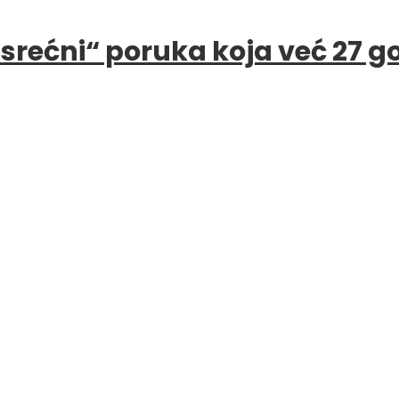
e srećni“ poruka koja već 27 