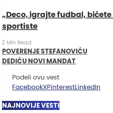
„Deco, igrajte fudbal, bićet
sportiste
2 Min Read
POVERENJE STEFANOVIĆU
DEDIĆU NOVI MANDAT
Podeli ovu vest
Facebook
X
Pinterest
LinkedIn
NAJNOVIJE VESTI