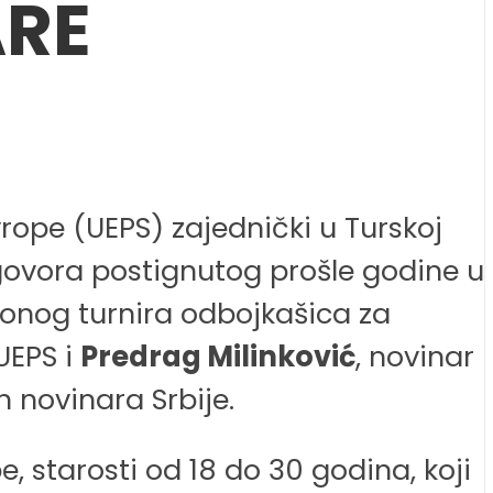
ARE
rope (UEPS) zajednički u Turskoj
govora postignutog prošle godine u
cionog turnira odbojkašica za
UEPS i
Predrag Milinković
, novinar
 novinara Srbije.
, starosti od 18 do 30 godina, koji