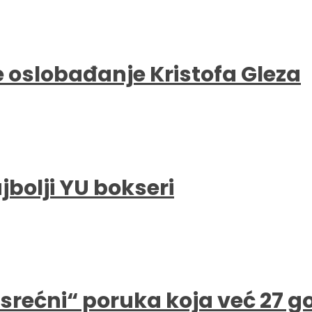
e oslobađanje Kristofa Gleza
bolji YU bokseri
e srećni“ poruka koja već 27 