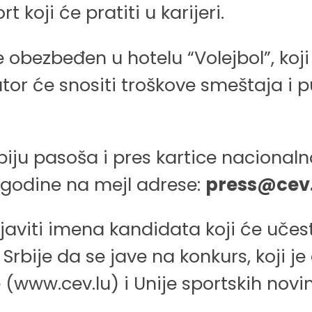
 koji će pratiti u karijeri.
 obezbeđen u hotelu “Volejbol”, koj
tor će snositi troškove smeštaja i p
kopiju pasoša i pres kartice nacional
2. godine na mejl adrese:
press@cev.
objaviti imena kandidata koji će uče
rbije da se jave na konkurs, koji j
 (www.cev.lu) i Unije sportskih no