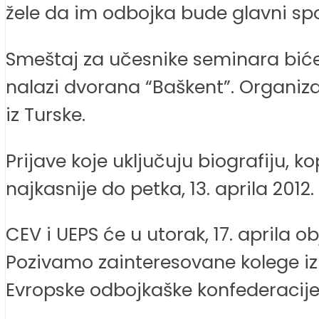
žele da im odbojka bude glavni sport
Smeštaj za učesnike seminara biće
nalazi dvorana “Baškent”. Organiza
iz Turske.
Prijave koje uključuju biografiju, 
najkasnije do petka, 13. aprila 201
CEV i UEPS će u utorak, 17. aprila 
Pozivamo zainteresovane kolege iz S
Evropske odbojkaške konfederacije