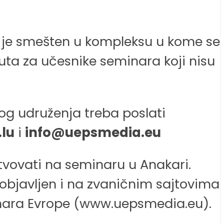
i je smešten u kompleksu u kome se
uta za učesnike seminara koji nisu
nog udruženja treba poslati
lu
i
info@uepsmedia.eu
stvovati na seminaru u Anakari.
e objavljen i na zvaničnim sajtovima
vinara Evrope (www.uepsmedia.eu).