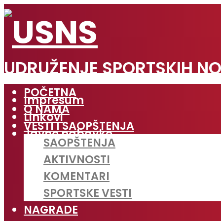
UDRUŽENJE SPORTSKIH NO
POČETNA
Impresum
O NAMA
Linkovi
VESTI I SAOPŠTENJA
Javne nabavke
SAOPŠTENJA
AKTIVNOSTI
KOMENTARI
SPORTSKE VESTI
NAGRADE