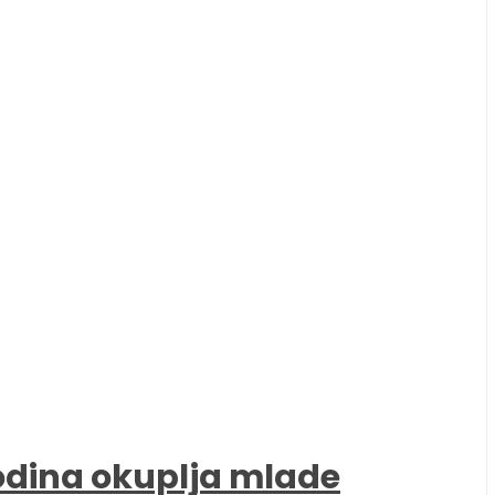
godina okuplja mlade