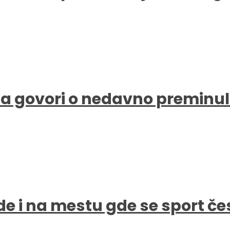
a govori o nedavno preminul
de i na mestu gde se sport čes