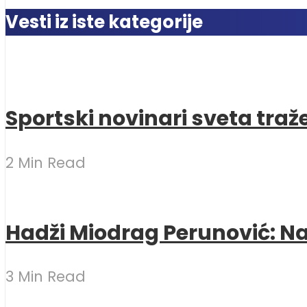
Vesti iz iste kategorije
Sportski novinari sveta traž
2 Min Read
Hadži Miodrag Perunović: Naj
3 Min Read