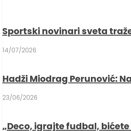
Sportski novinari sveta traž
14/07/2026
Hadži Miodrag Perunović: Naj
23/06/2026
„Deco, igrajte fudbal, bićet