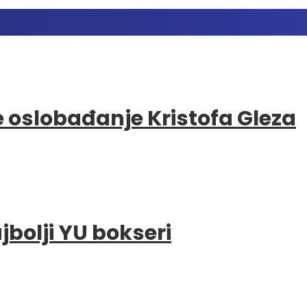
e oslobađanje Kristofa Gleza
bolji YU bokseri