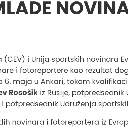
MLADE NOVIN
(CEV) i Unija sportskih novinara Ev
are i fotoreportere kao rezultat do
o 6. maja u Ankari, tokom kvalifika
ev Rosošik
iz Rusije, potpredsednik 
 i potpredsednik Udruženja sportskih
 novinara i fotoreportera iz Evrope