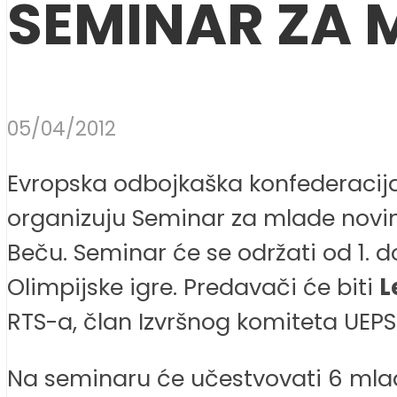
SEMINAR ZA 
05/04/2012
Evropska odbojkaška konfederacija 
organizuju Seminar za mlade novin
Beču. Seminar će se održati od 1. d
Olimpijske igre. Predavači će biti
L
RTS-a, član Izvršnog komiteta UEPS
Na seminaru će učestvovati 6 mladih