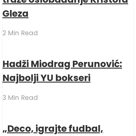
Gleza
2 Min Read
Hadži Miodrag Perunović:
Najbolji YU bokseri
3 Min Read
„Deco, igrajte fudbal,