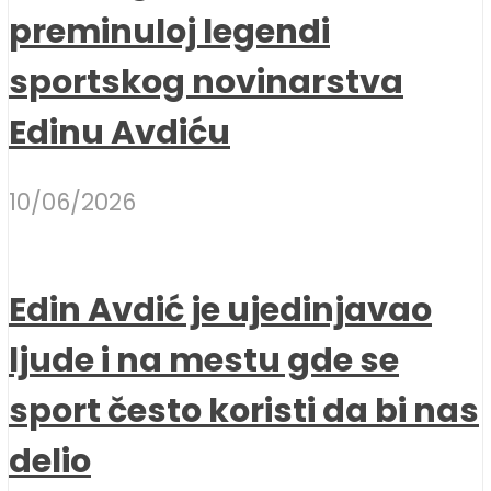
preminuloj legendi
sportskog novinarstva
Edinu Avdiću
10/06/2026
Edin Avdić je ujedinjavao
ljude i na mestu gde se
sport često koristi da bi nas
delio