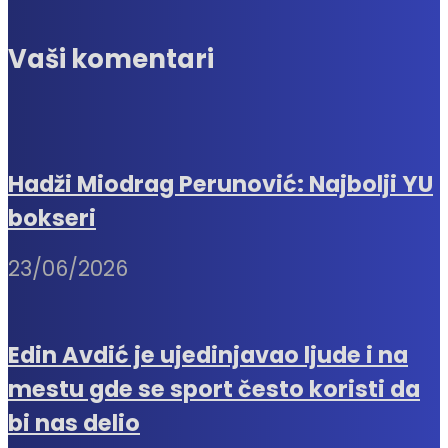
Vaši komentari
Hadži Miodrag Perunović: Najbolji YU
bokseri
23/06/2026
Edin Avdić je ujedinjavao ljude i na
mestu gde se sport često koristi da
bi nas delio