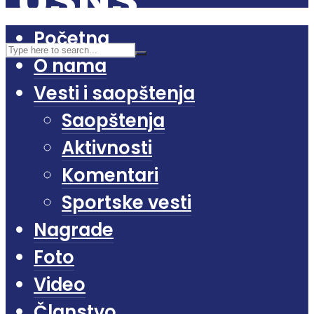
Početna
O nama
Vesti i saopštenja
Saopštenja
Aktivnosti
Komentari
Sportske vesti
Nagrade
Foto
Video
Članstvo