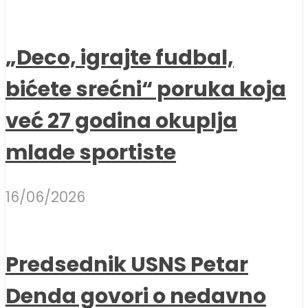
„Deco, igrajte fudbal,
bićete srećni“ poruka koja
već 27 godina okuplja
mlade sportiste
16/06/2026
Predsednik USNS Petar
Denda govori o nedavno