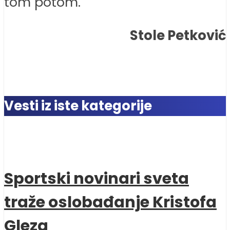
tom potom.
Stole Petković
Vesti iz iste kategorije
Sportski novinari sveta
traže oslobađanje Kristofa
Gleza