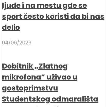
ljude i na mestu gde se
sport često koristi da bi nas
delio
04/06/2026
Dobitnik „Zlatnog
mikrofona” uživao u
gostoprimstvu
Studentskog odmarališta