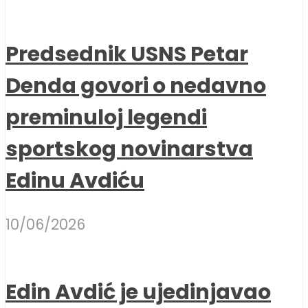
Predsednik USNS Petar
Denda govori o nedavno
preminuloj legendi
sportskog novinarstva
Edinu Avdiću
10/06/2026
Edin Avdić je ujedinjavao