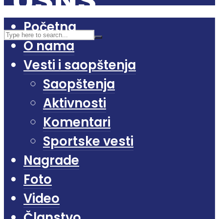
Početna
O nama
Vesti i saopštenja
Saopštenja
Aktivnosti
Komentari
Sportske vesti
Nagrade
Foto
Video
Članstvo