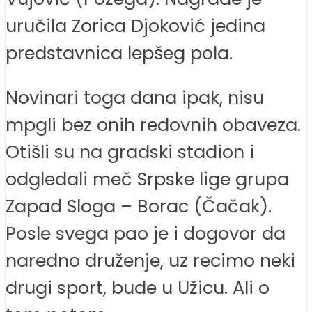
uručila Zorica Djoković jedina
predstavnica lepšeg pola.
Novinari toga dana ipak, nisu
mpgli bez onih redovnih obaveza.
Otišli su na gradski stadion i
odgledali meč Srpske lige grupa
Zapad Sloga – Borac (Čačak).
Posle svega pao je i dogovor da
naredno druženje, uz recimo neki
drugi sport, bude u Užicu. Ali o