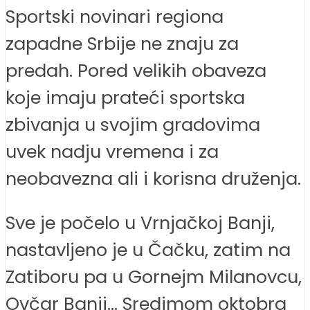
Sportski novinari regiona
zapadne Srbije ne znaju za
predah. Pored velikih obaveza
koje imaju prateći sportska
zbivanja u svojim gradovima
uvek nadju vremena i za
neobavezna ali i korisna druženja.
Sve je počelo u Vrnjačkoj Banji,
nastavljeno je u Čačku, zatim na
Zatiboru pa u Gornejm Milanovcu,
Ovčar Banji… Sredimom oktobra