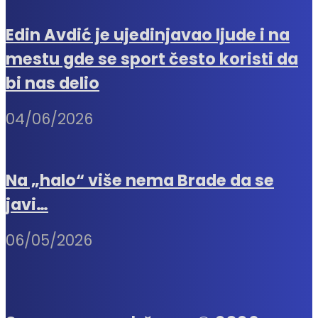
Edin Avdić je ujedinjavao ljude i na
mestu gde se sport često koristi da
bi nas delio
04/06/2026
Na „halo“ više nema Brade da se
javi…
06/05/2026