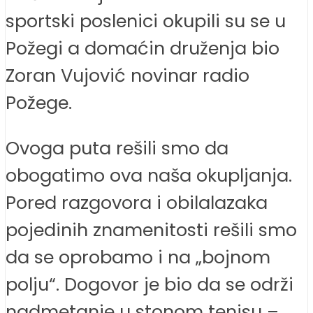
sportski poslenici okupili su se u
Požegi a domaćin druženja bio
Zoran Vujović novinar radio
Požege.
Ovoga puta rešili smo da
obogatimo ova naša okupljanja.
Pored razgovora i obilalazaka
pojedinih znamenitosti rešili smo
da se oprobamo i na „bojnom
polju“. Dogovor je bio da se održi
nadmetanje u stonom tenisu –