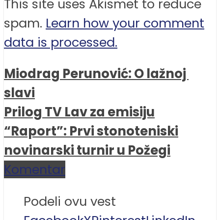
This site uses Akismet to reduce
spam.
Learn how your comment
data is processed.
Miodrag Perunović: O lažnoj
slavi
Prilog TV Lav za emisiju
“Raport”: Prvi stonoteniski
novinarski turnir u Požegi
Komentar
Podeli ovu vest