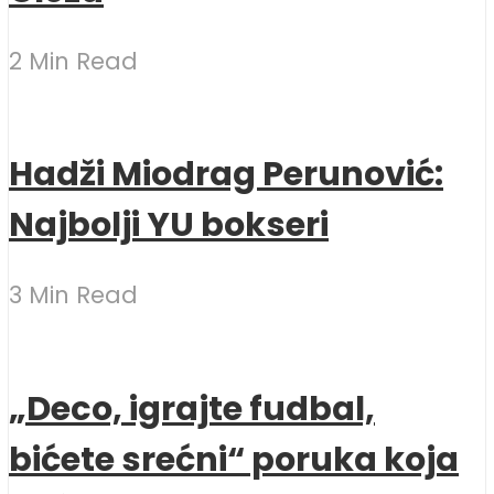
2 Min Read
Hadži Miodrag Perunović:
Najbolji YU bokseri
3 Min Read
„Deco, igrajte fudbal,
bićete srećni“ poruka koja