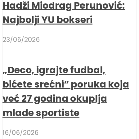
Hadži Miodrag Perunović:
Najbolji YU bokseri
23/06/2026
„Deco, igrajte fudbal,
bićete srećni“ poruka koja
već 27 godina okuplja
mlade sportiste
16/06/2026