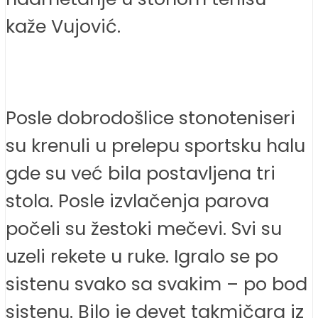
kaže Vujović.
Posle dobrodošlice stonoteniseri
su krenuli u prelepu sportsku halu
gde su već bila postavljena tri
stola. Posle izvlačenja parova
počeli su žestoki mečevi. Svi su
uzeli rekete u ruke. Igralo se po
sistenu svako sa svakim – po bod
sistenu. Bilo je devet takmičara iz