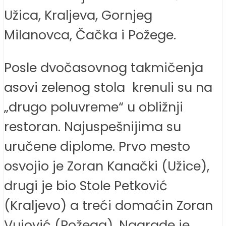
Užica, Kraljeva, Gornjeg
Milanovca, Čačka i Požege.
Posle dvočasovnog takmičenja
asovi zelenog stola krenuli su na
„drugo poluvreme“ u obližnji
restoran. Najuspešnijima su
uručene diplome. Prvo mesto
osvojio je Zoran Kanački (Užice),
drugi je bio Stole Petković
(Kraljevo) a treći domaćin Zoran
Vujović (Požega). Nagrade je