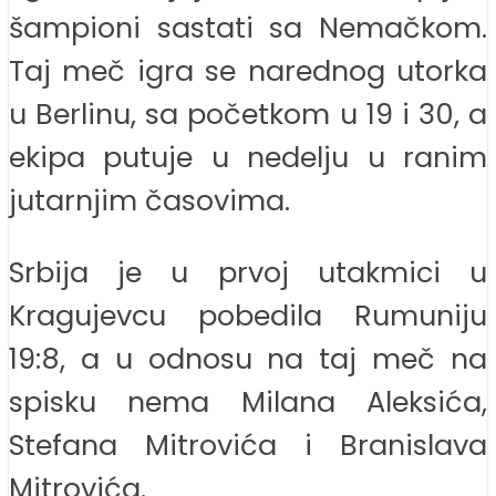
šampioni sastati sa Nemačkom.
Taj meč igra se narednog utorka
u Berlinu, sa početkom u 19 i 30, a
ekipa putuje u nedelju u ranim
jutarnjim časovima.
Srbija je u prvoj utakmici u
Kragujevcu pobedila Rumuniju
19:8, a u odnosu na taj meč na
spisku nema Milana Aleksića,
Stefana Mitrovića i Branislava
Mitrovića.