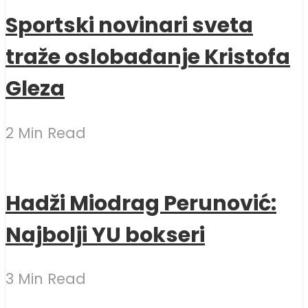
Sportski novinari sveta
traže oslobađanje Kristofa
Gleza
2 Min Read
Hadži Miodrag Perunović:
Najbolji YU bokseri
3 Min Read