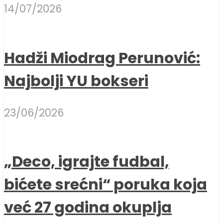
14/07/2026
Hadži Miodrag Perunović:
Najbolji YU bokseri
23/06/2026
„Deco, igrajte fudbal,
bićete srećni“ poruka koja
već 27 godina okuplja