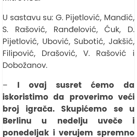
U sastavu su: G. Pijetlović, Mandić,
S. Rašović, Ranđelović, Ćuk, D.
Pijetlović, Ubović, Subotić, Jakšić,
Filipović, Drašović, V. Rašović i
Dobožanov.
–
I ovaj susret ćemo da
iskoristimo da proverimo veći
broj igrača. Skupićemo se u
Berlinu u nedelju uveče i
ponedeljak i verujem spremno