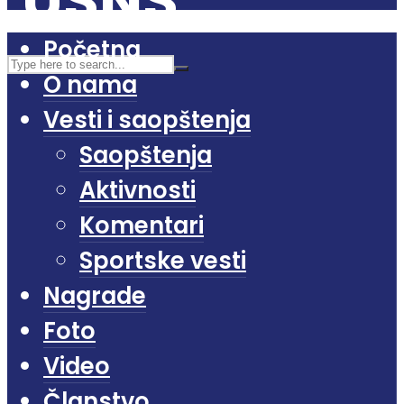
Početna
O nama
Vesti i saopštenja
Saopštenja
Aktivnosti
Komentari
Sportske vesti
Nagrade
Foto
Video
Članstvo