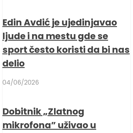
Edin Avdić je ujedinjavao
ljude i na mestu gde se
sport često koristi da bi nas
delio
04/06/2026
Dobitnik „Zlatnog
mikrofona” uživao u