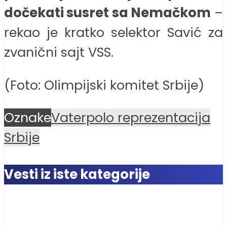
dočekati susret sa Nemačkom
–
rekao je kratko selektor Savić za
zvanični sajt VSS.
(Foto: Olimpijski komitet Srbije)
Oznake
Vaterpolo reprezentacija
Srbije
Vesti iz iste kategorije