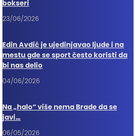
bokseri
23/06/2026
Edin Avdić je ujedinjavao ljude i na
mestu gde se sport često koristi da
bi nas delio
04/06/2026
Na „halo“ više nema Brade da se
javi…
06/05/2026