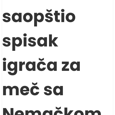
saopštio
spisak
igrača za
meč sa
Nemačkom