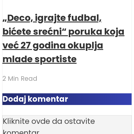
„Deco, igrajte fudbal,
bićete srećni“ poruka koja
već 27 godina okuplja
mlade sportiste
2 Min Read
Dodaj komentar
Kliknite ovde da ostavite
komentar