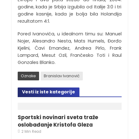
godine, kada je Srbija izgubila od Italije 3:0 i tri
godine kasnije, kada je bolja bila Holandija
rezultatom 4:1.
Pored Ivanovića, u idealnom timu su: Manuel
Nojer, Alesandro Nesta, Mats Humels, Đorđo
Kjelini, Ćavi Ernandez, Andrea Pirlo, Frank
Lampard, Mesut Ozil, Frančesko Toti i Raul
Gonzales Blanko.
Oznake
Branislav Ivanović
Vesti iz iste kategorije
Sportski novinari sveta traže
oslobađanje Kristofa Gleza
2 Min Read