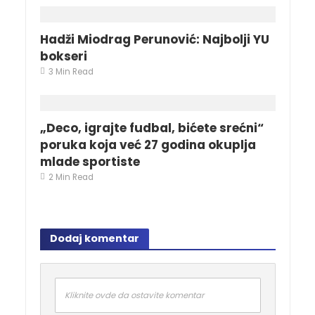
Hadži Miodrag Perunović: Najbolji YU
bokseri
3 Min Read
„Deco, igrajte fudbal, bićete srećni“
poruka koja već 27 godina okuplja
mlade sportiste
2 Min Read
Dodaj komentar
Kliknite ovde da ostavite komentar