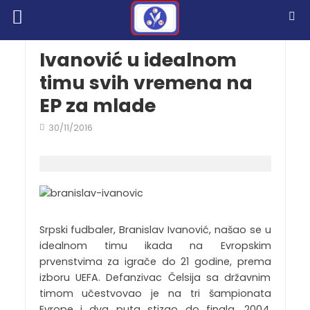
Ivanović u idealnom
timu svih vremena na
EP za mlade
30/11/2016
Srpski fudbaler, Branislav Ivanović, našao se u
idealnom timu ikada na Evropskim
prvenstvima za igrače do 21 godine, prema
izboru UEFA. Defanzivac Čelsija sa državnim
timom učestvovao je na tri šampionata
Evrope i dva puta stizao do finala, 2004.