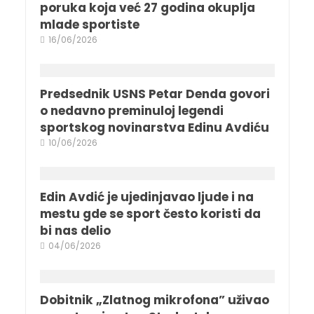
poruka koja već 27 godina okuplja
mlade sportiste
16/06/2026
Predsednik USNS Petar Denda govori
o nedavno preminuloj legendi
sportskog novinarstva Edinu Avdiću
10/06/2026
Edin Avdić je ujedinjavao ljude i na
mestu gde se sport često koristi da
bi nas delio
04/06/2026
Dobitnik „Zlatnog mikrofona” uživao