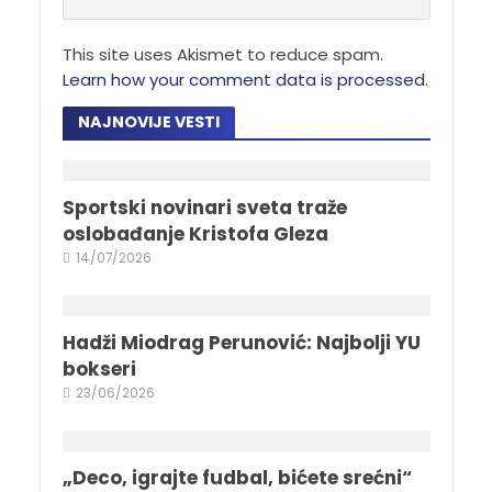
This site uses Akismet to reduce spam.
Learn how your comment data is processed.
NAJNOVIJE VESTI
Sportski novinari sveta traže
oslobađanje Kristofa Gleza
14/07/2026
Hadži Miodrag Perunović: Najbolji YU
bokseri
23/06/2026
„Deco, igrajte fudbal, bićete srećni“