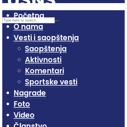
Početna
O nama
Vesti i saopštenja
Saopštenja
Aktivnosti
Komentari
Sportske vesti
Nagrade
Foto
Video
Članstvo