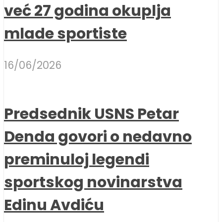
već 27 godina okuplja
mlade sportiste
16/06/2026
Predsednik USNS Petar
Denda govori o nedavno
preminuloj legendi
sportskog novinarstva
Edinu Avdiću