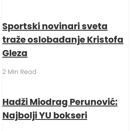
Sportski novinari sveta
traže oslobađanje Kristofa
Gleza
2 Min Read
Hadži Miodrag Perunović:
Najbolji YU bokseri