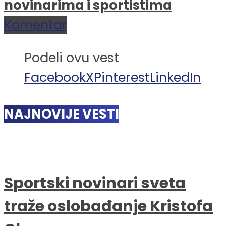
novinarima i sportistima
Komentar
Podeli ovu vest
Facebook
X
Pinterest
LinkedIn
NAJNOVIJE VESTI
Sportski novinari sveta
traže oslobađanje Kristofa