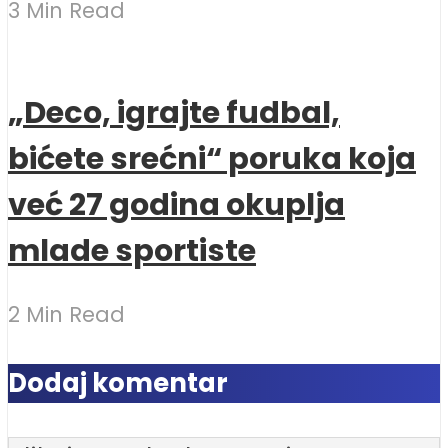
3 Min Read
„Deco, igrajte fudbal,
bićete srećni“ poruka koja
već 27 godina okuplja
mlade sportiste
2 Min Read
Dodaj komentar