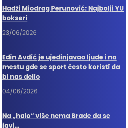
Hadži Miodrag Perunović: Najbolji YU
bokseri
23/06/2026
Edin Avdić je ujedinjavao ljude i na
mestu gde se sport često koristi da
bi nas delio
04/06/2026
Na „halo“ više nema Brade da se
javi…