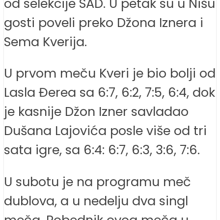
od selekcije SAD. U petak su u Nišu
gosti poveli preko Džona Iznera i
Sema Kverija.
U prvom meču Kveri je bio bolji od
Lasla Đerea sa 6:7, 6:2, 7:5, 6:4, dok
je kasnije Džon Izner savladao
Dušana Lajovića posle više od tri
sata igre, sa 6:4: 6:7, 6:3, 3:6, 7:6.
U subotu je na programu meč
dublova, a u nedelju dva singl
meča. Pobednik ovog meča u