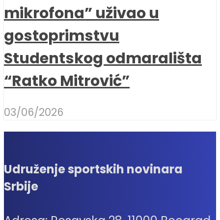
mikrofona” uživao u
gostoprimstvu
Studentskog odmarališta
“Ratko Mitrović”
03/06/2026
Udruženje sportskih novinara
Srbije