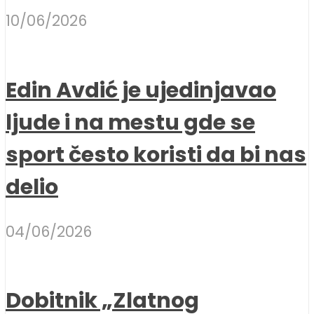
10/06/2026
Edin Avdić je ujedinjavao
ljude i na mestu gde se
sport često koristi da bi nas
delio
04/06/2026
Dobitnik „Zlatnog