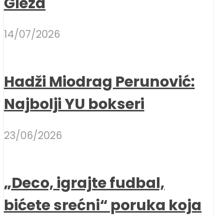
Gleza
14/07/2026
Hadži Miodrag Perunović:
Najbolji YU bokseri
23/06/2026
„Deco, igrajte fudbal,
bićete srećni“ poruka koja