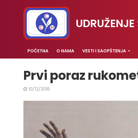
UDRUŽENJE 
POČETNA
O NAMA
VESTI I SAOPŠTENJA
Prvi poraz rukome
10/12/2016