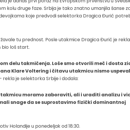
ela je danas prvi poraz na Evropskom prvenstvu u Švedsk
om kolu druge faze. Srbija je tako znatno umanjila šanse z
 devojkama koje predvodi selektorka Dragica Đurić potre
žavale tu prednost. Posle utakmice Dragica Đurić je rekla
bio loš start.
om delu takmičenja. Loše smo otvorili meč i dosta zi
mana Klare Voltering i čitavu utakmicu nismo uspeval
 rekla je selektorka Srbije i dodala:
akmicu moramo zaboraviti, ali i uraditi analizu i vi
 imali snage da se suprostavimo fizički dominantnoj
iv Holandije u ponedeljak od 18:30.