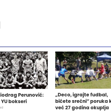
„Deco, igrajte fudbal,
iodrag Perunović:
bićete srećni“ poruka 
i YU bokseri
već 27 godina okuplja
ad