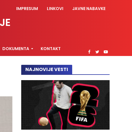
IMPRESUM
LINKOVI
JAVNE NABAVKE
JE
DOKUMENTA
KONTAKT
NAJNOVIJE VESTI