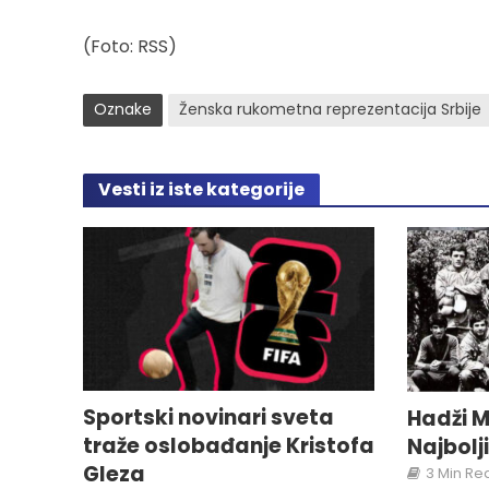
(Foto: RSS)
Oznake
Ženska rukometna reprezentacija Srbije
Vesti iz iste kategorije
Sportski novinari sveta
Hadži M
traže oslobađanje Kristofa
Najbolj
Gleza
3 Min Re