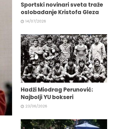
Sportski novinari sveta traže
oslobađanje Kristofa Gleza
14/07/2026
Hadži Miodrag Perunović:
Najbolji YU bokseri
23/06/2026