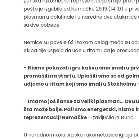
Ženska rukometna reprezentacija Srbije pretrp
pošto je izgubila od Nemačke 26:19 (14:10) u prv
plasman u polufinale i u naredne dve utakmice
su dve pobede.
Nemice su povele 6:1 i tokom celog meča su odr
ekipa nije uspela da uđe u ritam i da je presudan 
–
Nismo pokazali igru kakvu smo imali u prv
promašili na startu. Uplašili smo se od gol
udjemo u ritam koji smo imali u Stokholmu
–
–
Imamo još šanse za veliki plasman… Ovu ut
šta može bolje. Pali smo energetski, nismo
reprezentaciji Nemačke
– zaključila je Đurić.
U narednom kolu srpske rukometašice igraju prot