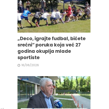
„Deco, igrajte fudbal, bićete
srećni“ poruka koja već 27
godina okuplja mlade
sportiste
16/06/2026