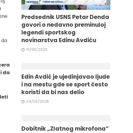
oj,
a
bne
Predsednik USNS Petar Denda
govori o nedavno preminuloj
legendi sportskog
novinarstva Edinu Avdiću
 da
10/06/2026
cera
i da
Edin Avdić je ujedinjavao ljude
i na mestu gde se sport često
koristi da bi nas delio
deti
04/06/2026
Dobitnik „Zlatnog mikrofona”