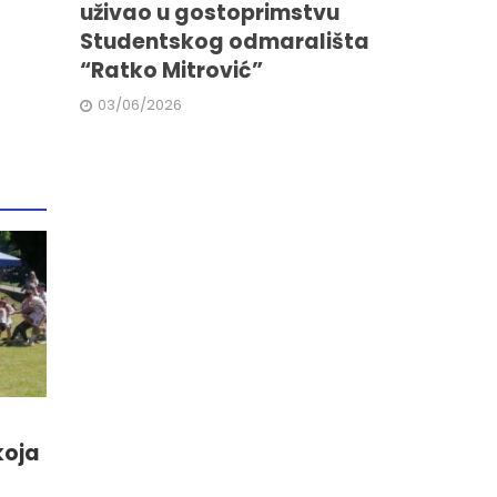
uživao u gostoprimstvu
Studentskog odmarališta
“Ratko Mitrović”
03/06/2026
koja