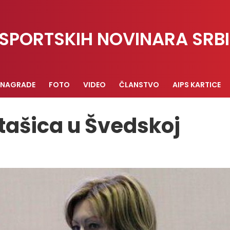
SPORTSKIH NOVINARA SRBI
NAGRADE
FOTO
VIDEO
ČLANSTVO
AIPS KARTICE
tašica u Švedskoj