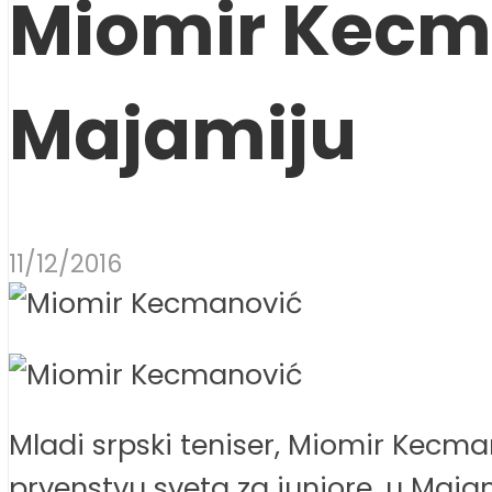
Miomir Kecma
Majamiju
11/12/2016
Mladi srpski teniser, Miomir Kecm
prvenstvu sveta za juniore, u Majami