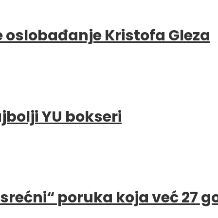
e oslobađanje Kristofa Gleza
bolji YU bokseri
e srećni“ poruka koja već 27 