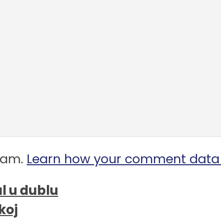
spam.
Learn how your comment data 
l u dublu
koj