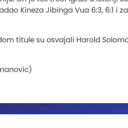
adao Kineza Jibinga Vua 6:3, 6:1 i z
 titule su osvajali Harold Solomon 1
cmanovic)