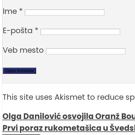
Ime
*
E-pošta
*
Veb mesto
This site uses Akismet to reduce 
Olga Danilović osvojila Oranž Bou
Prvi poraz rukometašica u Šveds