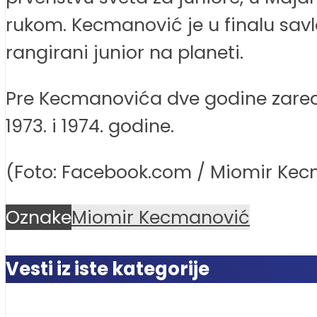
rukom. Kecmanović je u finalu savl
rangirani junior na planeti.
Pre Kecmanovića dve godine zaredom
1973. i 1974. godine.
(Foto: Facebook.com / Miomir Ke
Oznake
Miomir Kecmanović
Vesti iz iste kategorije