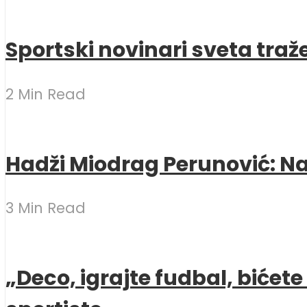
Sportski novinari sveta traž
2 Min Read
Hadži Miodrag Perunović: Naj
3 Min Read
„Deco, igrajte fudbal, bićet