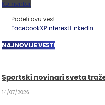
Komentar
Podeli ovu vest
Facebook
X
Pinterest
LinkedIn
NAJNOVIJE VESTI
Sportski novinari sveta traž
14/07/2026