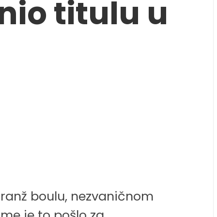
o titulu u
 Oranž boulu, nezvaničnom
ome je to pošlo za