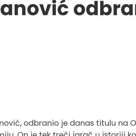
nović odbrani
anović, odbranio je danas titulu na
ju. On je tek treći igrač u istoriji k