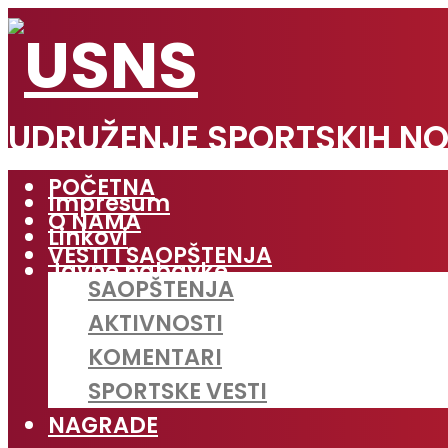
UDRUŽENJE SPORTSKIH NO
POČETNA
Impresum
O NAMA
Linkovi
VESTI I SAOPŠTENJA
Javne nabavke
SAOPŠTENJA
AKTIVNOSTI
KOMENTARI
SPORTSKE VESTI
NAGRADE