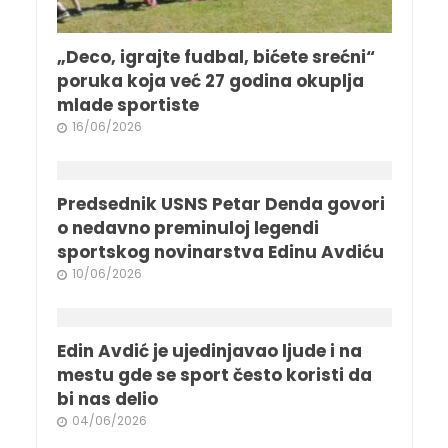
„Deco, igrajte fudbal, bićete srećni“
poruka koja već 27 godina okuplja
mlade sportiste
16/06/2026
Predsednik USNS Petar Denda govori
o nedavno preminuloj legendi
sportskog novinarstva Edinu Avdiću
10/06/2026
Edin Avdić je ujedinjavao ljude i na
mestu gde se sport često koristi da
bi nas delio
04/06/2026