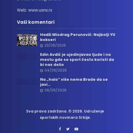
Web: www.usns.rs
Vaši komentari
Hadži Miodrag Perunović: Najbolji YU
bokseri
23/06/2026
Edin Avdić je ujedinjavao ljude i na
mestu gde se sport često koristi da
bi nas delio
04/06/2026
Na „halo“ više nema Brade da se
javi…
06/05/2026
Sva prava zadržana. © 2026. Udruženje
sportskih novinara Srbije.