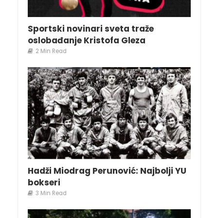
Sportski novinari sveta traže
oslobađanje Kristofa Gleza
2 Min Read
Hadži Miodrag Perunović: Najbolji YU
bokseri
3 Min Read