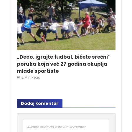
„Deco, igrajte fudbal, bićete srećni“
poruka koja već 27 godina okuplja
mlade sportiste
2 Min Read
Dodaj komentar
Kliknite ovde da ostavite komentar