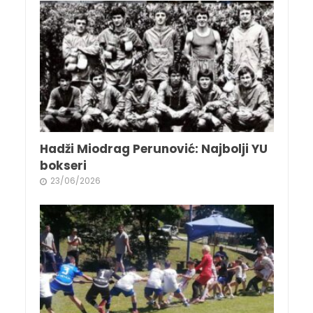
Hadži Miodrag Perunović: Najbolji YU
bokseri
23/06/2026