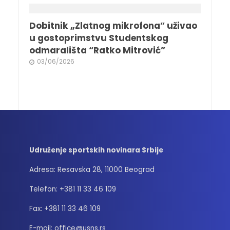
Dobitnik „Zlatnog mikrofona” uživao
u gostoprimstvu Studentskog
odmarališta “Ratko Mitrović”
03/06/2026
Udruženje sportskih novinara Srbije
Adresa: Resavska 28, 11000 Beograd
Telefon: +381 11 33 46 109
Fax: +381 11 33 46 109
E-mail: office@usns.rs